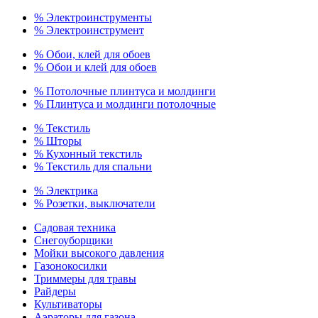
% Электроинструменты
% Электроинструмент
% Обои, клей для обоев
% Обои и клей для обоев
% Потолочные плинтуса и молдинги
% Плинтуса и молдинги потолочные
% Текстиль
% Шторы
% Кухонный текстиль
% Текстиль для спальни
% Электрика
% Розетки, выключатели
Садовая техника
Снегоуборщики
Мойки высокого давления
Газонокосилки
Триммеры для травы
Райдеры
Культиваторы
Аэраторы для газона