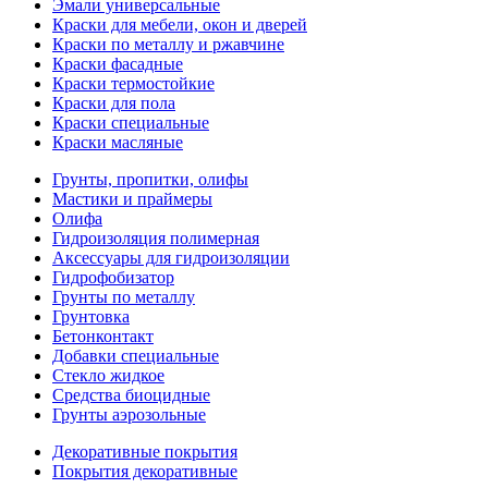
Эмали универсальные
Краски для мебели, окон и дверей
Краски по металлу и ржавчине
Краски фасадные
Краски термостойкие
Краски для пола
Краски специальные
Краски масляные
Грунты, пропитки, олифы
Мастики и праймеры
Олифа
Гидроизоляция полимерная
Аксессуары для гидроизоляции
Гидрофобизатор
Грунты по металлу
Грунтовка
Бетонконтакт
Добавки специальные
Стекло жидкое
Средства биоцидные
Грунты аэрозольные
Декоративные покрытия
Покрытия декоративные