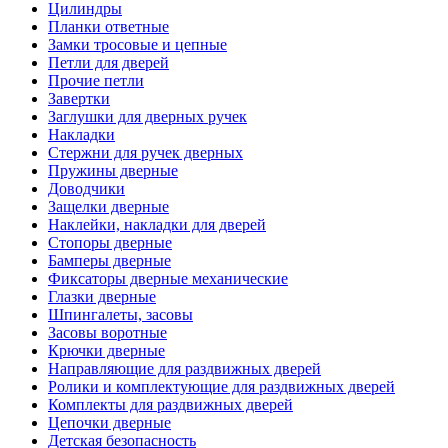
Цилиндры
Планки ответные
Замки тросовые и цепные
Петли для дверей
Прочие петли
Завертки
Заглушки для дверных ручек
Накладки
Стержни для ручек дверных
Пружины дверные
Доводчики
Защелки дверные
Наклейки, накладки для дверей
Стопоры дверные
Бамперы дверные
Фиксаторы дверные механические
Глазки дверные
Шпингалеты, засовы
Засовы воротные
Крючки дверные
Направляющие для раздвижных дверей
Ролики и комплектующие для раздвижных дверей
Комплекты для раздвижных дверей
Цепочки дверные
Детская безопасность