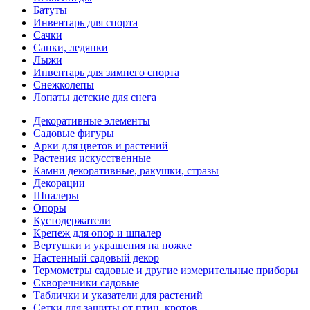
Батуты
Инвентарь для спорта
Сачки
Санки, ледянки
Лыжи
Инвентарь для зимнего спорта
Снежколепы
Лопаты детские для снега
Декоративные элементы
Садовые фигуры
Арки для цветов и растений
Растения искусственные
Камни декоративные, ракушки, стразы
Декорации
Шпалеры
Опоры
Кустодержатели
Крепеж для опор и шпалер
Вертушки и украшения на ножке
Настенный садовый декор
Термометры садовые и другие измерительные приборы
Скворечники садовые
Таблички и указатели для растений
Сетки для защиты от птиц, кротов