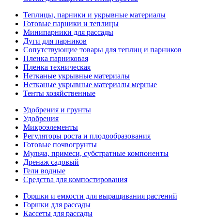
Теплицы, парники и укрывные материалы
Готовые парники и теплицы
Минипарники для рассады
Дуги для парников
Сопутствующие товары для теплиц и парников
Пленка парниковая
Пленка техническая
Нетканые укрывные материалы
Нетканые укрывные материалы мерные
Тенты хозяйственные
Удобрения и грунты
Удобрения
Микроэлементы
Регуляторы роста и плодообразования
Готовые почвогрунты
Мульча, примеси, субстратные компоненты
Дренаж садовый
Гели водные
Средства для компостирования
Горшки и емкости для выращивания растений
Горшки для рассады
Кассеты для рассады