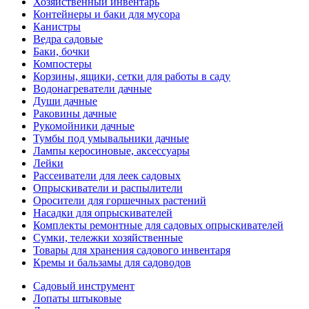
Хозяйственный инвентарь
Контейнеры и баки для мусора
Канистры
Ведра садовые
Баки, бочки
Компостеры
Корзины, ящики, сетки для работы в саду
Водонагреватели дачные
Души дачные
Раковины дачные
Рукомойники дачные
Тумбы под умывальники дачные
Лампы керосиновые, аксессуары
Лейки
Рассеиватели для леек садовых
Опрыскиватели и распылители
Оросители для горшечных растений
Насадки для опрыскивателей
Комплекты ремонтные для садовых опрыскивателей
Сумки, тележки хозяйственные
Товары для хранения садового инвентаря
Кремы и бальзамы для садоводов
Садовый инструмент
Лопаты штыковые