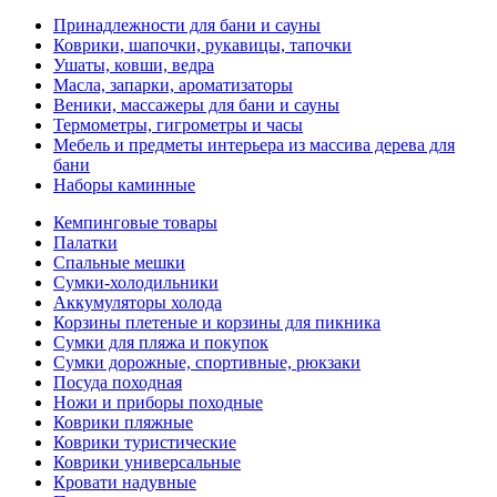
Принадлежности для бани и сауны
Коврики, шапочки, рукавицы, тапочки
Ушаты, ковши, ведра
Масла, запарки, ароматизаторы
Веники, массажеры для бани и сауны
Термометры, гигрометры и часы
Мебель и предметы интерьера из массива дерева для
бани
Наборы каминные
Кемпинговые товары
Палатки
Спальные мешки
Сумки-холодильники
Аккумуляторы холода
Корзины плетеные и корзины для пикника
Сумки для пляжа и покупок
Сумки дорожные, спортивные, рюкзаки
Посуда походная
Ножи и приборы походные
Коврики пляжные
Коврики туристические
Коврики универсальные
Кровати надувные