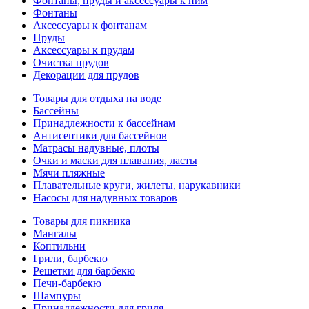
Фонтаны, пруды и аксессуары к ним
Фонтаны
Аксессуары к фонтанам
Пруды
Аксессуары к прудам
Очистка прудов
Декорации для прудов
Товары для отдыха на воде
Бассейны
Принадлежности к бассейнам
Антисептики для бассейнов
Матраcы надувные, плоты
Очки и маски для плавания, ласты
Мячи пляжные
Плавательные круги, жилеты, нарукавники
Насосы для надувных товаров
Товары для пикника
Мангалы
Коптильни
Грили, барбекю
Решетки для барбекю
Печи-барбекю
Шампуры
Принадлежности для гриля