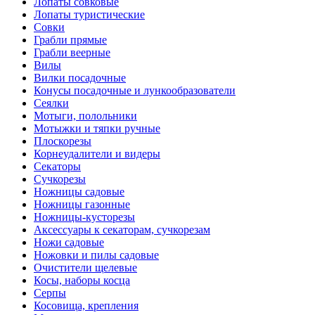
Лопаты совковые
Лопаты туристические
Совки
Грабли прямые
Грабли веерные
Вилы
Вилки посадочные
Конусы посадочные и лункообразователи
Сеялки
Мотыги, полольники
Мотыжки и тяпки ручные
Плоскорезы
Корнеудалители и видеры
Секаторы
Сучкорезы
Ножницы садовые
Ножницы газонные
Ножницы-кусторезы
Аксессуары к секаторам, сучкорезам
Ножи садовые
Ножовки и пилы садовые
Очистители щелевые
Косы, наборы косца
Серпы
Косовища, крепления