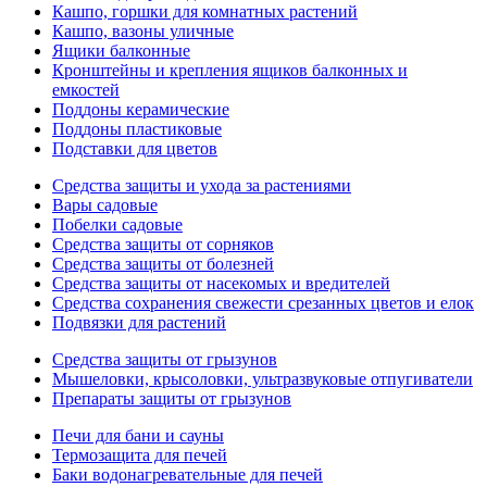
Кашпо, горшки для комнатных растений
Кашпо, вазоны уличные
Ящики балконные
Кронштейны и крепления ящиков балконных и
емкостей
Поддоны керамические
Поддоны пластиковые
Подставки для цветов
Средства защиты и ухода за растениями
Вары садовые
Побелки садовые
Средства защиты от сорняков
Средства защиты от болезней
Средства защиты от насекомых и вредителей
Средства сохранения свежести срезанных цветов и елок
Подвязки для растений
Средства защиты от грызунов
Мышеловки, крысоловки, ультразвуковые отпугиватели
Препараты защиты от грызунов
Печи для бани и сауны
Термозащита для печей
Баки водонагревательные для печей