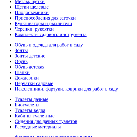
Метлы, щетки
Щетки щелевые
Плодосъемники
Приспособления для заточки
Культиваторы и рыхлители
Черенки, рукоятки
Комплекты садового инструмента
Обувь и одежда для работ в саду
Зонты
Зонты детские
Обувь
Обувь детская
Шапки
Дождевики
Перчатки садовые
Наколенники, фартуки, коврики для работ в саду
Туалеты дачные
Биотуалеты
Туалеты-ведра
Кабины туалетные
Сидения для дачных туалетов
Расходные материалы