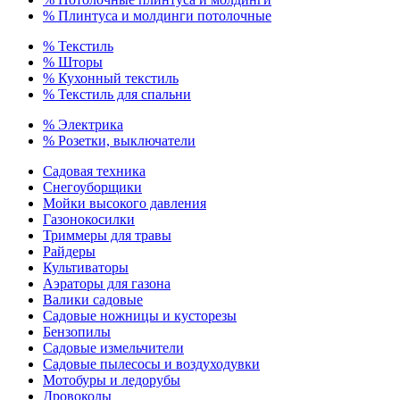
% Плинтуса и молдинги потолочные
% Текстиль
% Шторы
% Кухонный текстиль
% Текстиль для спальни
% Электрика
% Розетки, выключатели
Садовая техника
Снегоуборщики
Мойки высокого давления
Газонокосилки
Триммеры для травы
Райдеры
Культиваторы
Аэраторы для газона
Валики садовые
Садовые ножницы и кусторезы
Бензопилы
Садовые измельчители
Садовые пылесосы и воздуходувки
Мотобуры и ледорубы
Дровоколы