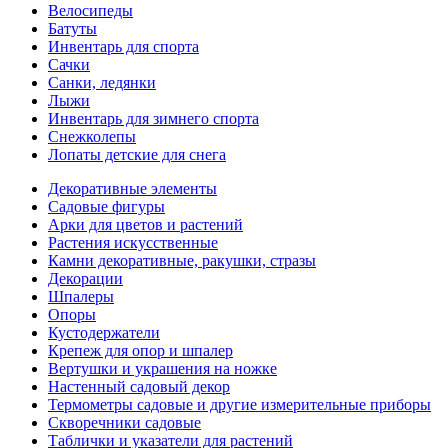
Велосипеды
Батуты
Инвентарь для спорта
Сачки
Санки, ледянки
Лыжи
Инвентарь для зимнего спорта
Снежколепы
Лопаты детские для снега
Декоративные элементы
Садовые фигуры
Арки для цветов и растений
Растения искусственные
Камни декоративные, ракушки, стразы
Декорации
Шпалеры
Опоры
Кустодержатели
Крепеж для опор и шпалер
Вертушки и украшения на ножке
Настенный садовый декор
Термометры садовые и другие измерительные приборы
Скворечники садовые
Таблички и указатели для растений