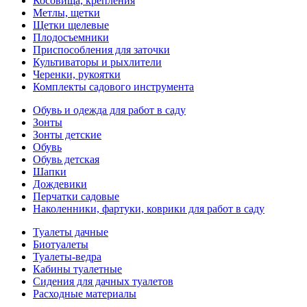
Косовища, крепления
Метлы, щетки
Щетки щелевые
Плодосъемники
Приспособления для заточки
Культиваторы и рыхлители
Черенки, рукоятки
Комплекты садового инструмента
Обувь и одежда для работ в саду
Зонты
Зонты детские
Обувь
Обувь детская
Шапки
Дождевики
Перчатки садовые
Наколенники, фартуки, коврики для работ в саду
Туалеты дачные
Биотуалеты
Туалеты-ведра
Кабины туалетные
Сидения для дачных туалетов
Расходные материалы