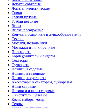
Лопаты совковые
Лопаты туристические
Совки
Грабли прямые
Грабли веерные
Вилы
Вилки посадочные
Конусы посадочные и лункообразователи
Сеялки
Мотыги, полольники
Мотыжки и тяпки ручные
Плоскорезы
Корнеудалители и видеры
Секаторы
Сучкорезы
Ножницы садовые
Ножницы газонные
Ножницы-кусторезы
Аксессуары к секаторам, сучкорезам
Ножи садовые
Ножовки и пилы садовые
Очистители щелевые
Косы, наборы косца
Серпы