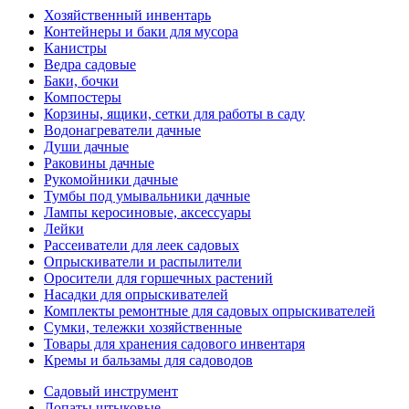
Хозяйственный инвентарь
Контейнеры и баки для мусора
Канистры
Ведра садовые
Баки, бочки
Компостеры
Корзины, ящики, сетки для работы в саду
Водонагреватели дачные
Души дачные
Раковины дачные
Рукомойники дачные
Тумбы под умывальники дачные
Лампы керосиновые, аксессуары
Лейки
Рассеиватели для леек садовых
Опрыскиватели и распылители
Оросители для горшечных растений
Насадки для опрыскивателей
Комплекты ремонтные для садовых опрыскивателей
Сумки, тележки хозяйственные
Товары для хранения садового инвентаря
Кремы и бальзамы для садоводов
Садовый инструмент
Лопаты штыковые