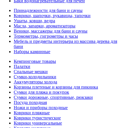
Баки водонагревательные для печей
Принадлежности для бани и сауны
Коврики, шапочки, рукавицы, тапочки
Ушаты, ковши, ведра
Масла, запарки, ароматизаторы
Веники, массажеры для бани и сауны
Термометры, гигрометры и часы
Мебель и предметы интерьера из массива дерева для
бани
Наборы каминные
Кемпинговые товары
Палатки
Спальные мешки
Сумки-холодильники
Аккумуляторы холода
Корзины плетеные и корзины для пикника
Сумки для пляжа и покупок
Сумки дорожные, спортивные, рюкзаки
Посуда походная
Ножи и приборы походные
Коврики пляжные
Коврики туристические
Коврики универсальные