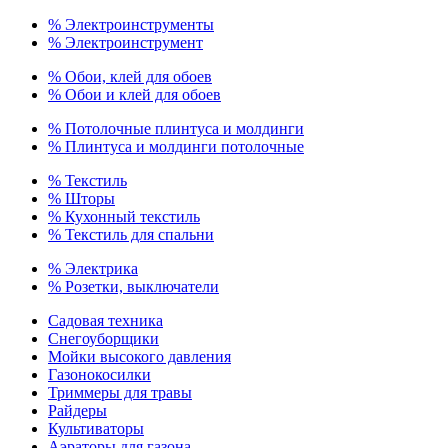
% Электроинструменты
% Электроинструмент
% Обои, клей для обоев
% Обои и клей для обоев
% Потолочные плинтуса и молдинги
% Плинтуса и молдинги потолочные
% Текстиль
% Шторы
% Кухонный текстиль
% Текстиль для спальни
% Электрика
% Розетки, выключатели
Садовая техника
Снегоуборщики
Мойки высокого давления
Газонокосилки
Триммеры для травы
Райдеры
Культиваторы
Аэраторы для газона