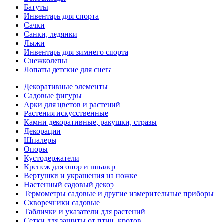
Батуты
Инвентарь для спорта
Сачки
Санки, ледянки
Лыжи
Инвентарь для зимнего спорта
Снежколепы
Лопаты детские для снега
Декоративные элементы
Садовые фигуры
Арки для цветов и растений
Растения искусственные
Камни декоративные, ракушки, стразы
Декорации
Шпалеры
Опоры
Кустодержатели
Крепеж для опор и шпалер
Вертушки и украшения на ножке
Настенный садовый декор
Термометры садовые и другие измерительные приборы
Скворечники садовые
Таблички и указатели для растений
Сетки для защиты от птиц, кротов