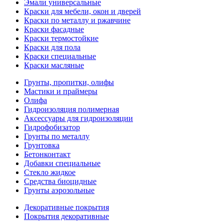
Эмали универсальные
Краски для мебели, окон и дверей
Краски по металлу и ржавчине
Краски фасадные
Краски термостойкие
Краски для пола
Краски специальные
Краски масляные
Грунты, пропитки, олифы
Мастики и праймеры
Олифа
Гидроизоляция полимерная
Аксессуары для гидроизоляции
Гидрофобизатор
Грунты по металлу
Грунтовка
Бетонконтакт
Добавки специальные
Стекло жидкое
Средства биоцидные
Грунты аэрозольные
Декоративные покрытия
Покрытия декоративные