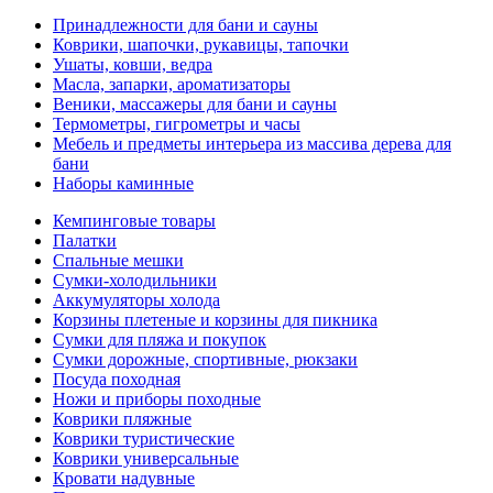
Принадлежности для бани и сауны
Коврики, шапочки, рукавицы, тапочки
Ушаты, ковши, ведра
Масла, запарки, ароматизаторы
Веники, массажеры для бани и сауны
Термометры, гигрометры и часы
Мебель и предметы интерьера из массива дерева для
бани
Наборы каминные
Кемпинговые товары
Палатки
Спальные мешки
Сумки-холодильники
Аккумуляторы холода
Корзины плетеные и корзины для пикника
Сумки для пляжа и покупок
Сумки дорожные, спортивные, рюкзаки
Посуда походная
Ножи и приборы походные
Коврики пляжные
Коврики туристические
Коврики универсальные
Кровати надувные