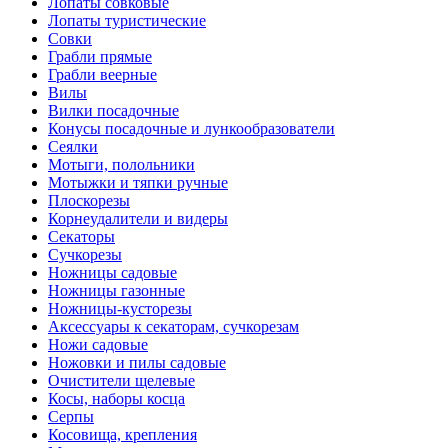
Лопаты совковые
Лопаты туристические
Совки
Грабли прямые
Грабли веерные
Вилы
Вилки посадочные
Конусы посадочные и лункообразователи
Сеялки
Мотыги, полольники
Мотыжки и тяпки ручные
Плоскорезы
Корнеудалители и видеры
Секаторы
Сучкорезы
Ножницы садовые
Ножницы газонные
Ножницы-кусторезы
Аксессуары к секаторам, сучкорезам
Ножи садовые
Ножовки и пилы садовые
Очистители щелевые
Косы, наборы косца
Серпы
Косовища, крепления