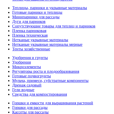
Теплицы, парники и укрывные материалы
Готовые парники и теплицы
Минипарники для рассады
Дуги для парников
Сопутствующие товары для теплиц и парников
Пленка парниковая
Пленка техническая
Нетканые укрывные материалы
Нетканые укрывные материалы мерные
Тенты хозяйственные
Удобрения и грунты
Удобрения
Микроэлементы
Регуляторы роста и плодообразования
Готовые почвогрунты
Мульча, примеси, субстратные компоненты
Дренаж садовый
Гели водные
Средства для компостирования
Горшки и емкости для выращивания растений
Горшки для рассады
Кассеты для рассады