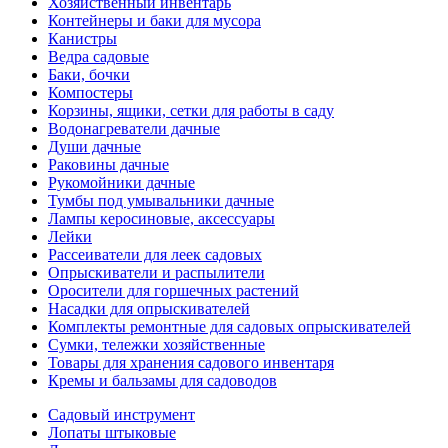
Хозяйственный инвентарь
Контейнеры и баки для мусора
Канистры
Ведра садовые
Баки, бочки
Компостеры
Корзины, ящики, сетки для работы в саду
Водонагреватели дачные
Души дачные
Раковины дачные
Рукомойники дачные
Тумбы под умывальники дачные
Лампы керосиновые, аксессуары
Лейки
Рассеиватели для леек садовых
Опрыскиватели и распылители
Оросители для горшечных растений
Насадки для опрыскивателей
Комплекты ремонтные для садовых опрыскивателей
Сумки, тележки хозяйственные
Товары для хранения садового инвентаря
Кремы и бальзамы для садоводов
Садовый инструмент
Лопаты штыковые