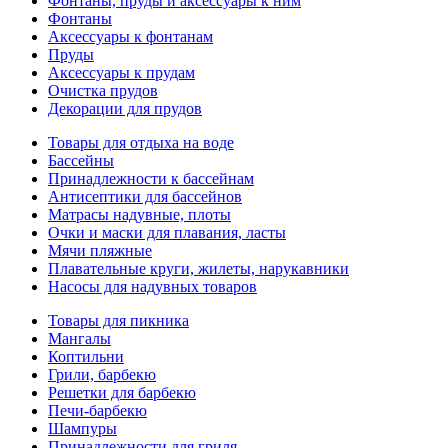
Фонтаны, пруды и аксессуары к ним
Фонтаны
Аксессуары к фонтанам
Пруды
Аксессуары к прудам
Очистка прудов
Декорации для прудов
Товары для отдыха на воде
Бассейны
Принадлежности к бассейнам
Антисептики для бассейнов
Матраcы надувные, плоты
Очки и маски для плавания, ласты
Мячи пляжные
Плавательные круги, жилеты, нарукавники
Насосы для надувных товаров
Товары для пикника
Мангалы
Коптильни
Грили, барбекю
Решетки для барбекю
Печи-барбекю
Шампуры
Принадлежности для гриля