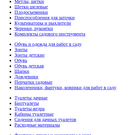
Метлы, щетки
Щетки щелевые
Плодосъемники
Приспособления для заточки
Культиваторы и рыхлители
Черенки, рукоятки
Комплекты садового инструмента
Обувь и одежда для работ в саду
Зонты
Зонты детские
Обувь
Обувь детская
Шапки
Дождевики
Перчатки садовые
Наколенники, фартуки, коврики для работ в саду
Туалеты дачные
Биотуалеты
Туалеты-ведра
Кабины туалетные
Сидения для дачных туалетов
Расходные материалы