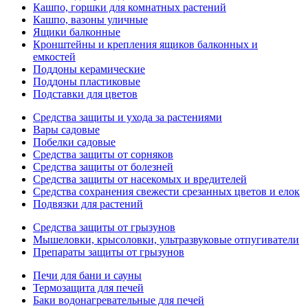
Кашпо, горшки для комнатных растений
Кашпо, вазоны уличные
Ящики балконные
Кронштейны и крепления ящиков балконных и
емкостей
Поддоны керамические
Поддоны пластиковые
Подставки для цветов
Средства защиты и ухода за растениями
Вары садовые
Побелки садовые
Средства защиты от сорняков
Средства защиты от болезней
Средства защиты от насекомых и вредителей
Средства сохранения свежести срезанных цветов и елок
Подвязки для растений
Средства защиты от грызунов
Мышеловки, крысоловки, ультразвуковые отпугиватели
Препараты защиты от грызунов
Печи для бани и сауны
Термозащита для печей
Баки водонагревательные для печей