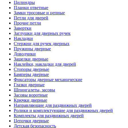
Цилиндры
Планки ответные
Замки тросовые и цепные
Петли для дверей
Прочие петли
Завертки
Заглушки для дверных ручек
Накладки
Стержни для ручек дверных
Пружины дверные
Доводчики
Защелки дверные
Наклейки, накладки для дверей
Стопоры дверные
Бамперы дверные
Фиксаторы дверные механические
Глазки дверные
Шпингалеты, засовы
Засовы воротные
Крючки дверные
Направляющие для раздвижных дверей
Ролики и комплектующие для раздвижных дверей
Комплекты для раздвижных дверей
Цепочки дверные
Детская безопасность