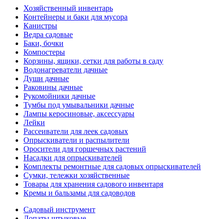
Хозяйственный инвентарь
Контейнеры и баки для мусора
Канистры
Ведра садовые
Баки, бочки
Компостеры
Корзины, ящики, сетки для работы в саду
Водонагреватели дачные
Души дачные
Раковины дачные
Рукомойники дачные
Тумбы под умывальники дачные
Лампы керосиновые, аксессуары
Лейки
Рассеиватели для леек садовых
Опрыскиватели и распылители
Оросители для горшечных растений
Насадки для опрыскивателей
Комплекты ремонтные для садовых опрыскивателей
Сумки, тележки хозяйственные
Товары для хранения садового инвентаря
Кремы и бальзамы для садоводов
Садовый инструмент
Лопаты штыковые