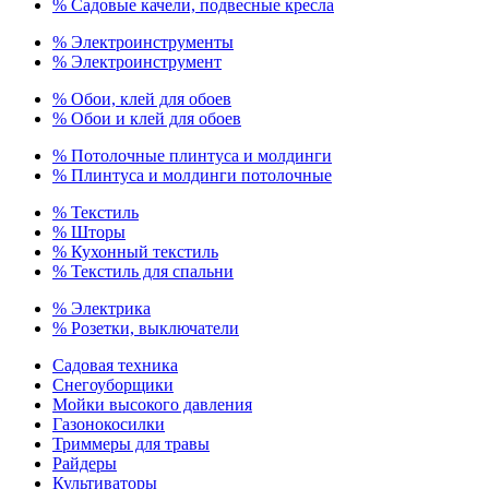
% Садовые качели, подвесные кресла
% Электроинструменты
% Электроинструмент
% Обои, клей для обоев
% Обои и клей для обоев
% Потолочные плинтуса и молдинги
% Плинтуса и молдинги потолочные
% Текстиль
% Шторы
% Кухонный текстиль
% Текстиль для спальни
% Электрика
% Розетки, выключатели
Садовая техника
Снегоуборщики
Мойки высокого давления
Газонокосилки
Триммеры для травы
Райдеры
Культиваторы