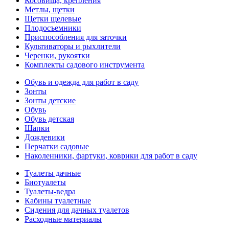
Косовища, крепления
Метлы, щетки
Щетки щелевые
Плодосъемники
Приспособления для заточки
Культиваторы и рыхлители
Черенки, рукоятки
Комплекты садового инструмента
Обувь и одежда для работ в саду
Зонты
Зонты детские
Обувь
Обувь детская
Шапки
Дождевики
Перчатки садовые
Наколенники, фартуки, коврики для работ в саду
Туалеты дачные
Биотуалеты
Туалеты-ведра
Кабины туалетные
Сидения для дачных туалетов
Расходные материалы