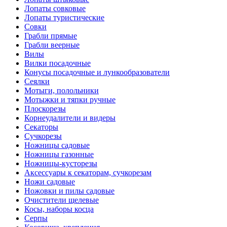
Лопаты совковые
Лопаты туристические
Совки
Грабли прямые
Грабли веерные
Вилы
Вилки посадочные
Конусы посадочные и лункообразователи
Сеялки
Мотыги, полольники
Мотыжки и тяпки ручные
Плоскорезы
Корнеудалители и видеры
Секаторы
Сучкорезы
Ножницы садовые
Ножницы газонные
Ножницы-кусторезы
Аксессуары к секаторам, сучкорезам
Ножи садовые
Ножовки и пилы садовые
Очистители щелевые
Косы, наборы косца
Серпы