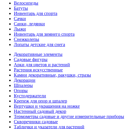
Велосипеды
Батуты
Инвентарь для спорта
Сачки
Санки, ледянки
Лыжи
Инвентарь для зимнего спорта
Снежколепы
Лопаты детские для снега
Декоративные элементы
Садовые фигуры
Арки для цветов и растений
Растения искусственные
Камни декоративные, ракушки, стразы
Декорации
Шпалеры
Опоры
Кустодержатели
Крепеж для опор и шпалер
Вертушки и украшения на ножке
Настенный садовый декор
Термометры садовые и другие измерительные приборы
Скворечники садовые
Таблички и указатели для растений