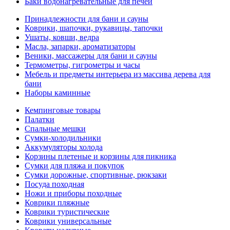
Баки водонагревательные для печей
Принадлежности для бани и сауны
Коврики, шапочки, рукавицы, тапочки
Ушаты, ковши, ведра
Масла, запарки, ароматизаторы
Веники, массажеры для бани и сауны
Термометры, гигрометры и часы
Мебель и предметы интерьера из массива дерева для
бани
Наборы каминные
Кемпинговые товары
Палатки
Спальные мешки
Сумки-холодильники
Аккумуляторы холода
Корзины плетеные и корзины для пикника
Сумки для пляжа и покупок
Сумки дорожные, спортивные, рюкзаки
Посуда походная
Ножи и приборы походные
Коврики пляжные
Коврики туристические
Коврики универсальные