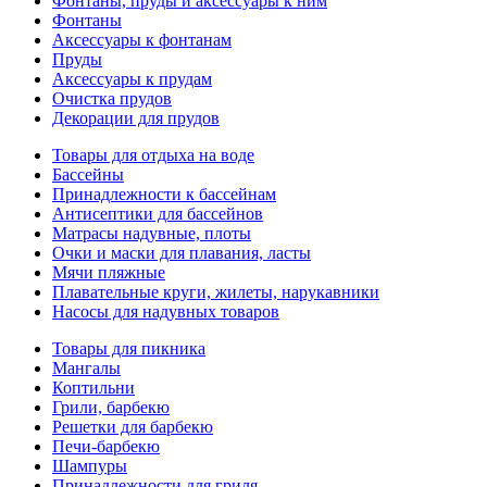
Фонтаны, пруды и аксессуары к ним
Фонтаны
Аксессуары к фонтанам
Пруды
Аксессуары к прудам
Очистка прудов
Декорации для прудов
Товары для отдыха на воде
Бассейны
Принадлежности к бассейнам
Антисептики для бассейнов
Матраcы надувные, плоты
Очки и маски для плавания, ласты
Мячи пляжные
Плавательные круги, жилеты, нарукавники
Насосы для надувных товаров
Товары для пикника
Мангалы
Коптильни
Грили, барбекю
Решетки для барбекю
Печи-барбекю
Шампуры
Принадлежности для гриля