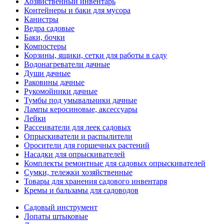
Хозяйственный инвентарь
Контейнеры и баки для мусора
Канистры
Ведра садовые
Баки, бочки
Компостеры
Корзины, ящики, сетки для работы в саду
Водонагреватели дачные
Души дачные
Раковины дачные
Рукомойники дачные
Тумбы под умывальники дачные
Лампы керосиновые, аксессуары
Лейки
Рассеиватели для леек садовых
Опрыскиватели и распылители
Оросители для горшечных растений
Насадки для опрыскивателей
Комплекты ремонтные для садовых опрыскивателей
Сумки, тележки хозяйственные
Товары для хранения садового инвентаря
Кремы и бальзамы для садоводов
Садовый инструмент
Лопаты штыковые