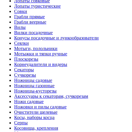
Лопаты совковые
Лопаты туристические
Совки
Грабли прямые
Грабли веерные
Вилы
Вилки посадочные
Конусы посадочные и лункообразователи
Сеялки
Мотыги, полольники
Мотыжки и тяпки ручные
Плоскорезы
Корнеудалители и видеры
Секаторы
Сучкорезы
Ножницы садовые
Ножницы газонные
Ножницы-кусторезы
Аксессуары к секаторам, сучкорезам
Ножи садовые
Ножовки и пилы садовые
Очистители щелевые
Косы, наборы косца
Серпы
Косовища, крепления