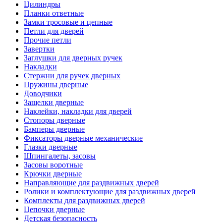
Цилиндры
Планки ответные
Замки тросовые и цепные
Петли для дверей
Прочие петли
Завертки
Заглушки для дверных ручек
Накладки
Стержни для ручек дверных
Пружины дверные
Доводчики
Защелки дверные
Наклейки, накладки для дверей
Стопоры дверные
Бамперы дверные
Фиксаторы дверные механические
Глазки дверные
Шпингалеты, засовы
Засовы воротные
Крючки дверные
Направляющие для раздвижных дверей
Ролики и комплектующие для раздвижных дверей
Комплекты для раздвижных дверей
Цепочки дверные
Детская безопасность