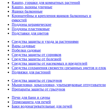
Кашпо, горшки для комнатных растений
Кашпо, вазоны уличные
Ящики балконные
Кронштейны и крепления ящиков балконных и
емкостей
Поддоны керамические
Поддоны пластиковые
Подставки для цветов
Средства защиты и ухода за растениями
Вары садовые
Побелки садовые
Средства защиты от сорняков
Средства защиты от болезней
Средства защиты от насекомых и вредителей
Средства сохранения свежести срезанных цветов и елок
Подвязки для растений
Средства защиты от грызунов
Мышеловки, крысоловки, ультразвуковые отпугиватели
Препараты защиты от грызунов
Печи для бани и сауны
Термозащита для печей
Баки водонагревательные для печей