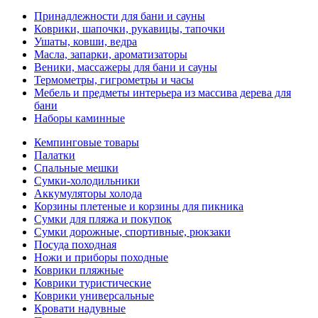
Принадлежности для бани и сауны
Коврики, шапочки, рукавицы, тапочки
Ушаты, ковши, ведра
Масла, запарки, ароматизаторы
Веники, массажеры для бани и сауны
Термометры, гигрометры и часы
Мебель и предметы интерьера из массива дерева для
бани
Наборы каминные
Кемпинговые товары
Палатки
Спальные мешки
Сумки-холодильники
Аккумуляторы холода
Корзины плетеные и корзины для пикника
Сумки для пляжа и покупок
Сумки дорожные, спортивные, рюкзаки
Посуда походная
Ножи и приборы походные
Коврики пляжные
Коврики туристические
Коврики универсальные
Кровати надувные