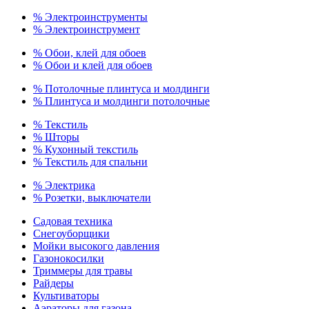
% Электроинструменты
% Электроинструмент
% Обои, клей для обоев
% Обои и клей для обоев
% Потолочные плинтуса и молдинги
% Плинтуса и молдинги потолочные
% Текстиль
% Шторы
% Кухонный текстиль
% Текстиль для спальни
% Электрика
% Розетки, выключатели
Садовая техника
Снегоуборщики
Мойки высокого давления
Газонокосилки
Триммеры для травы
Райдеры
Культиваторы
Аэраторы для газона