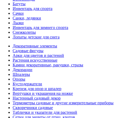
Батуты
Инвентарь для спорта
Сачки
Санки, ледянки
Лыжи
Инвентарь для зимнего спорта
Снежколепы
Лопаты детские для снега
Декоративные элементы
Садовые фигуры
Арки для цветов и растений
Растения искусственные
Камни декоративные, ракушки, стразы
Декорации
Шпалеры
Опоры
Кустодержатели
Крепеж для опор и шпалер
Вертушки и украшения на ножке
Настенный садовый декор
Термометры садовые и другие измерительные приборы
Скворечники садовые
Таблички и указатели для растений
Сетки для защиты от птиц, кротов