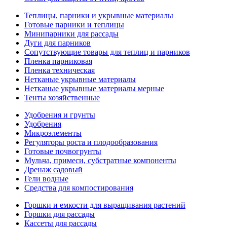
Теплицы, парники и укрывные материалы
Готовые парники и теплицы
Минипарники для рассады
Дуги для парников
Сопутствующие товары для теплиц и парников
Пленка парниковая
Пленка техническая
Нетканые укрывные материалы
Нетканые укрывные материалы мерные
Тенты хозяйственные
Удобрения и грунты
Удобрения
Микроэлементы
Регуляторы роста и плодообразования
Готовые почвогрунты
Мульча, примеси, субстратные компоненты
Дренаж садовый
Гели водные
Средства для компостирования
Горшки и емкости для выращивания растений
Горшки для рассады
Кассеты для рассады