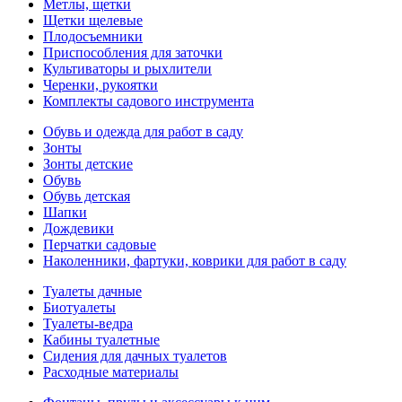
Метлы, щетки
Щетки щелевые
Плодосъемники
Приспособления для заточки
Культиваторы и рыхлители
Черенки, рукоятки
Комплекты садового инструмента
Обувь и одежда для работ в саду
Зонты
Зонты детские
Обувь
Обувь детская
Шапки
Дождевики
Перчатки садовые
Наколенники, фартуки, коврики для работ в саду
Туалеты дачные
Биотуалеты
Туалеты-ведра
Кабины туалетные
Сидения для дачных туалетов
Расходные материалы