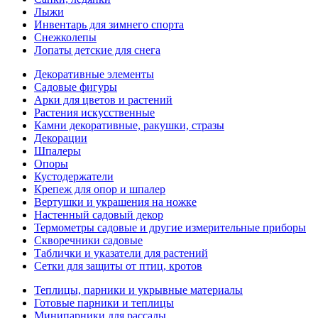
Лыжи
Инвентарь для зимнего спорта
Снежколепы
Лопаты детские для снега
Декоративные элементы
Садовые фигуры
Арки для цветов и растений
Растения искусственные
Камни декоративные, ракушки, стразы
Декорации
Шпалеры
Опоры
Кустодержатели
Крепеж для опор и шпалер
Вертушки и украшения на ножке
Настенный садовый декор
Термометры садовые и другие измерительные приборы
Скворечники садовые
Таблички и указатели для растений
Сетки для защиты от птиц, кротов
Теплицы, парники и укрывные материалы
Готовые парники и теплицы
Минипарники для рассады