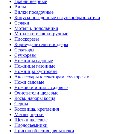
Грабли веерные
Вилы
Вилки посадочные
Конусы посадочные и лункообразователи
Сеялки
Мотыги, полольники
Мотыжки и тяпки ручные
Плоскорезы
Корнеудалители и видеры
Секаторы
Сучкорезы
Ножницы садовые
Ножницы газонные
Ножницы-кусторезы
Аксессуары к секаторам, сучкорезам
Ножи садовые
Ножовки и пилы садовые
Очистители щелевые
Косы, наборы косца
Серпы
Косовища, крепления
Метлы, щетки
Щетки щелевые
Плодосъемники
Приспособления для заточки