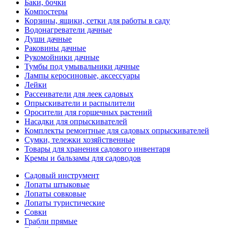
Баки, бочки
Компостеры
Корзины, ящики, сетки для работы в саду
Водонагреватели дачные
Души дачные
Раковины дачные
Рукомойники дачные
Тумбы под умывальники дачные
Лампы керосиновые, аксессуары
Лейки
Рассеиватели для леек садовых
Опрыскиватели и распылители
Оросители для горшечных растений
Насадки для опрыскивателей
Комплекты ремонтные для садовых опрыскивателей
Сумки, тележки хозяйственные
Товары для хранения садового инвентаря
Кремы и бальзамы для садоводов
Садовый инструмент
Лопаты штыковые
Лопаты совковые
Лопаты туристические
Совки
Грабли прямые