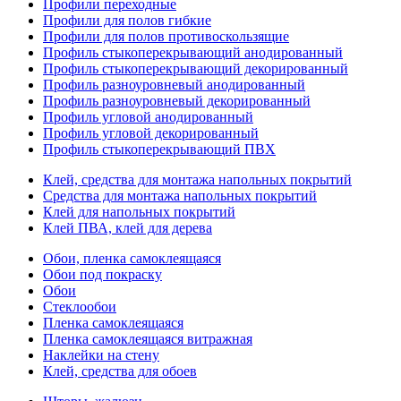
Профили переходные
Профили для полов гибкие
Профили для полов противоскользящие
Профиль стыкоперекрывающий анодированный
Профиль стыкоперекрывающий декорированный
Профиль разноуровневый анодированный
Профиль разноуровневый декорированный
Профиль угловой анодированный
Профиль угловой декорированный
Профиль стыкоперекрывающий ПВХ
Клей, средства для монтажа напольных покрытий
Средства для монтажа напольных покрытий
Клей для напольных покрытий
Клей ПВА, клей для дерева
Обои, пленка самоклеящаяся
Обои под покраску
Обои
Стеклообои
Пленка самоклеящаяся
Пленка самоклеящаяся витражная
Наклейки на стену
Клей, средства для обоев