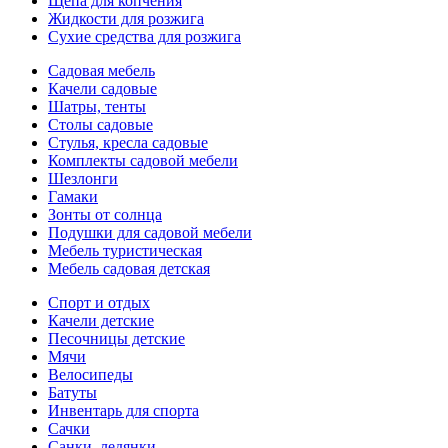
Щепа для копчения
Жидкости для розжига
Сухие средства для розжига
Садовая мебель
Качели садовые
Шатры, тенты
Столы садовые
Стулья, кресла садовые
Комплекты садовой мебели
Шезлонги
Гамаки
Зонты от солнца
Подушки для садовой мебели
Мебель туристическая
Мебель садовая детская
Спорт и отдых
Качели детские
Песочницы детские
Мячи
Велосипеды
Батуты
Инвентарь для спорта
Сачки
Санки, ледянки