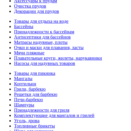
Аксессуары к прудам
Очистка прудов
Декорации для прудов
Товары для отдыха на воде
Бассейны
Принадлежности к бассейнам
Антисептики для бассейнов
Матраcы надувные, плоты
Очки и маски для плавания, ласты
Мячи пляжные
Плавательные круги, жилеты, нарукавники
Насосы для надувных товаров
Товары для пикника
Мангалы
Коптильни
Грили, барбекю
Решетки для барбекю
Печи-барбекю
Шампуры
Принадлежности для гриля
Комплектующие для мангалов и грилей
Уголь, дрова
Топливные брикеты