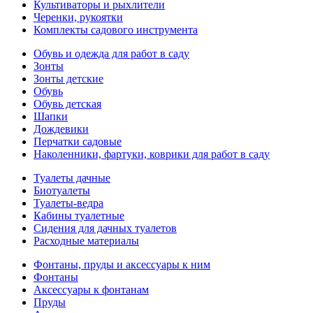
Культиваторы и рыхлители
Черенки, рукоятки
Комплекты садового инструмента
Обувь и одежда для работ в саду
Зонты
Зонты детские
Обувь
Обувь детская
Шапки
Дождевики
Перчатки садовые
Наколенники, фартуки, коврики для работ в саду
Туалеты дачные
Биотуалеты
Туалеты-ведра
Кабины туалетные
Сидения для дачных туалетов
Расходные материалы
Фонтаны, пруды и аксессуары к ним
Фонтаны
Аксессуары к фонтанам
Пруды