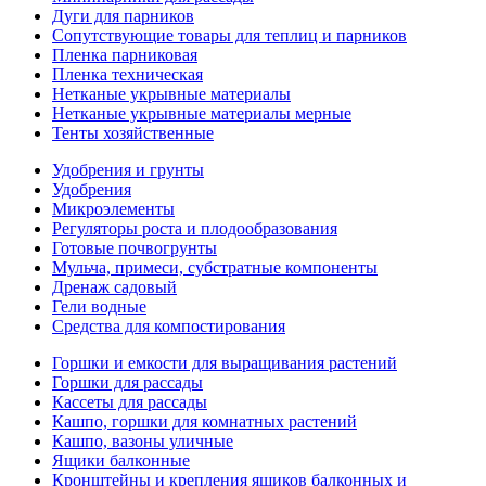
Дуги для парников
Сопутствующие товары для теплиц и парников
Пленка парниковая
Пленка техническая
Нетканые укрывные материалы
Нетканые укрывные материалы мерные
Тенты хозяйственные
Удобрения и грунты
Удобрения
Микроэлементы
Регуляторы роста и плодообразования
Готовые почвогрунты
Мульча, примеси, субстратные компоненты
Дренаж садовый
Гели водные
Средства для компостирования
Горшки и емкости для выращивания растений
Горшки для рассады
Кассеты для рассады
Кашпо, горшки для комнатных растений
Кашпо, вазоны уличные
Ящики балконные
Кронштейны и крепления ящиков балконных и