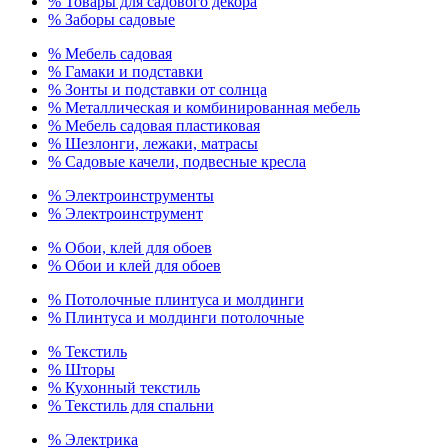
% Товары для садового декора
% Заборы садовые
% Мебель садовая
% Гамаки и подставки
% Зонты и подставки от солнца
% Металлическая и комбинированная мебель
% Мебель садовая пластиковая
% Шезлонги, лежаки, матрасы
% Садовые качели, подвесные кресла
% Электроинструменты
% Электроинструмент
% Обои, клей для обоев
% Обои и клей для обоев
% Потолочные плинтуса и молдинги
% Плинтуса и молдинги потолочные
% Текстиль
% Шторы
% Кухонный текстиль
% Текстиль для спальни
% Электрика