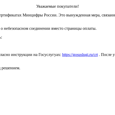
Уважаемые покупатели!
ертификатах Минцифры России. Это вынужденная мера, связанн
 о небезопасном соединении вместо страницы оплаты.
ь:
ласно инструкции на Госуслугуах:
https://gosuslugi.ru/crt
. После у
д решением.