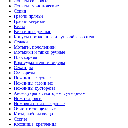
Лопаты совковые
Лопаты туристические
Совки
Грабли прямые
Грабли веерные
Вилы
Вилки посадочные
Конусы посадочные и лункообразователи
Сеялки
Мотыги, полольники
Мотыжки и тяпки ручные
Плоскорезы
Корнеудалители и видеры
Секаторы
Сучкорезы
Ножницы садовые
Ножницы газонные
Ножницы-кусторезы
Аксессуары к секаторам, сучкорезам
Ножи садовые
Ножовки и пилы садовые
Очистители щелевые
Косы, наборы косца
Серпы
Косовища, крепления