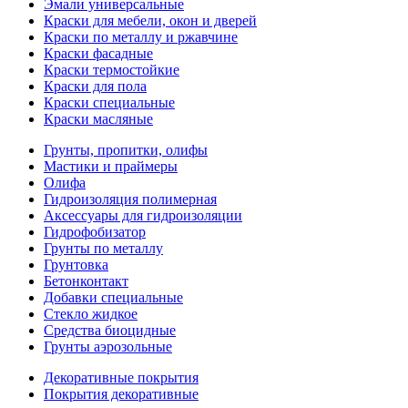
Эмали универсальные
Краски для мебели, окон и дверей
Краски по металлу и ржавчине
Краски фасадные
Краски термостойкие
Краски для пола
Краски специальные
Краски масляные
Грунты, пропитки, олифы
Мастики и праймеры
Олифа
Гидроизоляция полимерная
Аксессуары для гидроизоляции
Гидрофобизатор
Грунты по металлу
Грунтовка
Бетонконтакт
Добавки специальные
Стекло жидкое
Средства биоцидные
Грунты аэрозольные
Декоративные покрытия
Покрытия декоративные