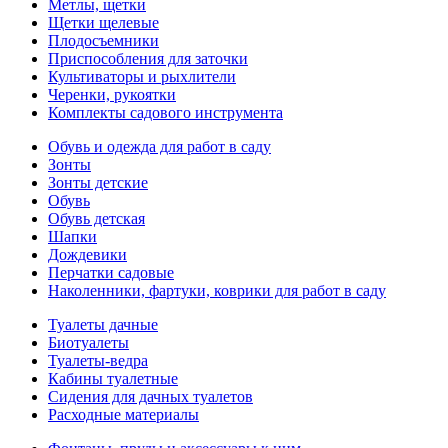
Метлы, щетки
Щетки щелевые
Плодосъемники
Приспособления для заточки
Культиваторы и рыхлители
Черенки, рукоятки
Комплекты садового инструмента
Обувь и одежда для работ в саду
Зонты
Зонты детские
Обувь
Обувь детская
Шапки
Дождевики
Перчатки садовые
Наколенники, фартуки, коврики для работ в саду
Туалеты дачные
Биотуалеты
Туалеты-ведра
Кабины туалетные
Сидения для дачных туалетов
Расходные материалы