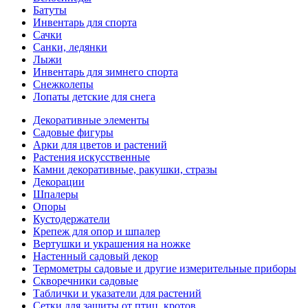
Батуты
Инвентарь для спорта
Сачки
Санки, ледянки
Лыжи
Инвентарь для зимнего спорта
Снежколепы
Лопаты детские для снега
Декоративные элементы
Садовые фигуры
Арки для цветов и растений
Растения искусственные
Камни декоративные, ракушки, стразы
Декорации
Шпалеры
Опоры
Кустодержатели
Крепеж для опор и шпалер
Вертушки и украшения на ножке
Настенный садовый декор
Термометры садовые и другие измерительные приборы
Скворечники садовые
Таблички и указатели для растений
Сетки для защиты от птиц, кротов