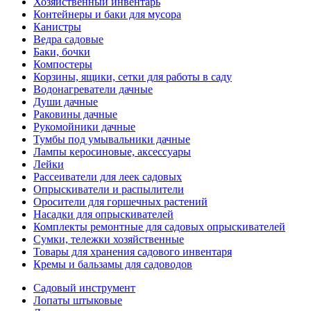
Хозяйственный инвентарь
Контейнеры и баки для мусора
Канистры
Ведра садовые
Баки, бочки
Компостеры
Корзины, ящики, сетки для работы в саду
Водонагреватели дачные
Души дачные
Раковины дачные
Рукомойники дачные
Тумбы под умывальники дачные
Лампы керосиновые, аксессуары
Лейки
Рассеиватели для леек садовых
Опрыскиватели и распылители
Оросители для горшечных растений
Насадки для опрыскивателей
Комплекты ремонтные для садовых опрыскивателей
Сумки, тележки хозяйственные
Товары для хранения садового инвентаря
Кремы и бальзамы для садоводов
Садовый инструмент
Лопаты штыковые