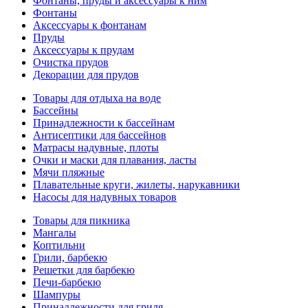
Фонтаны, пруды и аксессуары к ним
Фонтаны
Аксессуары к фонтанам
Пруды
Аксессуары к прудам
Очистка прудов
Декорации для прудов
Товары для отдыха на воде
Бассейны
Принадлежности к бассейнам
Антисептики для бассейнов
Матраcы надувные, плоты
Очки и маски для плавания, ласты
Мячи пляжные
Плавательные круги, жилеты, нарукавники
Насосы для надувных товаров
Товары для пикника
Мангалы
Коптильни
Грили, барбекю
Решетки для барбекю
Печи-барбекю
Шампуры
Принадлежности для гриля