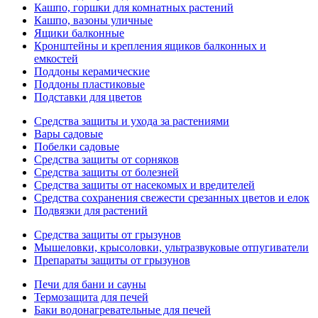
Кашпо, горшки для комнатных растений
Кашпо, вазоны уличные
Ящики балконные
Кронштейны и крепления ящиков балконных и
емкостей
Поддоны керамические
Поддоны пластиковые
Подставки для цветов
Средства защиты и ухода за растениями
Вары садовые
Побелки садовые
Средства защиты от сорняков
Средства защиты от болезней
Средства защиты от насекомых и вредителей
Средства сохранения свежести срезанных цветов и елок
Подвязки для растений
Средства защиты от грызунов
Мышеловки, крысоловки, ультразвуковые отпугиватели
Препараты защиты от грызунов
Печи для бани и сауны
Термозащита для печей
Баки водонагревательные для печей