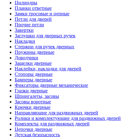
Цилиндры
Планки ответные
Замки тросовые и цепные
Петли для дверей
Прочие петли
Завертки
Заглушки для дверных ручек
Накладки
Стержни для ручек дверных
Пружины дверные
Доводчики
Защелки дверные
Наклейки, накладки для дверей
Стопоры дверные
Бамперы дверные
Фиксаторы дверные механические
Глазки дверные
Шпингалеты, засовы
Засовы воротные
Крючки дверные
Направляющие для раздвижных дверей
Ролики и комплектующие для раздвижных дверей
Комплекты для раздвижных дверей
Цепочки дверные
Детская безопасность