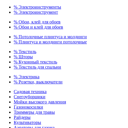
% Электроинструменты
% Электроинструмент
% Обои, клей для обоев
% Обои и клей для обоев
% Потолочные плинтуса и молдинги
% Плинтуса и молдинги потолочные
% Текстиль
% Шторы
% Кухонный текстиль
% Текстиль для спальни
% Электрика
% Розетки, выключатели
Садовая техника
Снегоуборщики
Мойки высокого давления
Газонокосилки
Триммеры для травы
Райдеры
Культиваторы
Аэраторы для газона