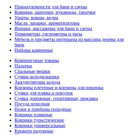
Принадлежности для бани и сауны
Коврики, шапочки, рукавицы, тапочки
Ушаты, ковши, ведра
Масла, запарки, ароматизаторы
Веники, массажеры для бани и сауны
Термометры, гигрометры и часы
Мебель и предметы интерьера из массива дерева для
бани
Наборы каминные
Кемпинговые товары
Палатки
Спальные мешки
Сумки-холодильники
Аккумуляторы холода
Корзины плетеные и корзины для пикника
Сумки для пляжа и покупок
Сумки дорожные, спортивные, рюкзаки
Посуда походная
Ножи и приборы походные
Коврики пляжные
Коврики туристические
Коврики универсальные
Кровати надувные