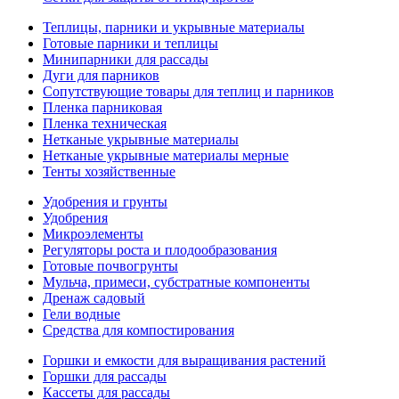
Теплицы, парники и укрывные материалы
Готовые парники и теплицы
Минипарники для рассады
Дуги для парников
Сопутствующие товары для теплиц и парников
Пленка парниковая
Пленка техническая
Нетканые укрывные материалы
Нетканые укрывные материалы мерные
Тенты хозяйственные
Удобрения и грунты
Удобрения
Микроэлементы
Регуляторы роста и плодообразования
Готовые почвогрунты
Мульча, примеси, субстратные компоненты
Дренаж садовый
Гели водные
Средства для компостирования
Горшки и емкости для выращивания растений
Горшки для рассады
Кассеты для рассады