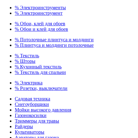
% Электроинструменты
% Электроинструмент
% Обои, клей для обоев
% Обои и клей для обоев
% Потолочные плинтуса и молдинги
% Плинтуса и молдинги потолочные
% Текстиль
% Шторы
% Кухонный текстиль
% Текстиль для спальни
% Электрика
% Розетки, выключатели
Садовая техника
Снегоуборщики
Мойки высокого давления
Газонокосилки
Триммеры для травы
Райдеры
Культиваторы
Аэраторы для газона