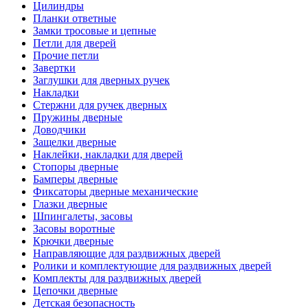
Цилиндры
Планки ответные
Замки тросовые и цепные
Петли для дверей
Прочие петли
Завертки
Заглушки для дверных ручек
Накладки
Стержни для ручек дверных
Пружины дверные
Доводчики
Защелки дверные
Наклейки, накладки для дверей
Стопоры дверные
Бамперы дверные
Фиксаторы дверные механические
Глазки дверные
Шпингалеты, засовы
Засовы воротные
Крючки дверные
Направляющие для раздвижных дверей
Ролики и комплектующие для раздвижных дверей
Комплекты для раздвижных дверей
Цепочки дверные
Детская безопасность