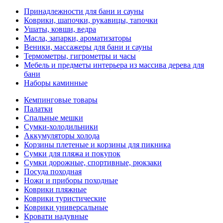
Принадлежности для бани и сауны
Коврики, шапочки, рукавицы, тапочки
Ушаты, ковши, ведра
Масла, запарки, ароматизаторы
Веники, массажеры для бани и сауны
Термометры, гигрометры и часы
Мебель и предметы интерьера из массива дерева для
бани
Наборы каминные
Кемпинговые товары
Палатки
Спальные мешки
Сумки-холодильники
Аккумуляторы холода
Корзины плетеные и корзины для пикника
Сумки для пляжа и покупок
Сумки дорожные, спортивные, рюкзаки
Посуда походная
Ножи и приборы походные
Коврики пляжные
Коврики туристические
Коврики универсальные
Кровати надувные