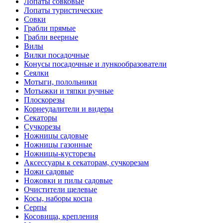
Лопаты совковые
Лопаты туристические
Совки
Грабли прямые
Грабли веерные
Вилы
Вилки посадочные
Конусы посадочные и лункообразователи
Сеялки
Мотыги, полольники
Мотыжки и тяпки ручные
Плоскорезы
Корнеудалители и видеры
Секаторы
Сучкорезы
Ножницы садовые
Ножницы газонные
Ножницы-кусторезы
Аксессуары к секаторам, сучкорезам
Ножи садовые
Ножовки и пилы садовые
Очистители щелевые
Косы, наборы косца
Серпы
Косовища, крепления