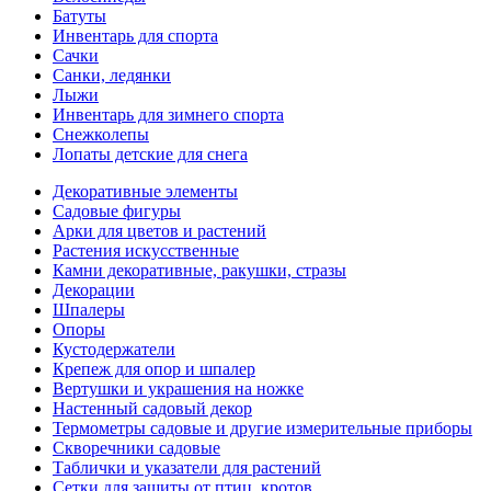
Батуты
Инвентарь для спорта
Сачки
Санки, ледянки
Лыжи
Инвентарь для зимнего спорта
Снежколепы
Лопаты детские для снега
Декоративные элементы
Садовые фигуры
Арки для цветов и растений
Растения искусственные
Камни декоративные, ракушки, стразы
Декорации
Шпалеры
Опоры
Кустодержатели
Крепеж для опор и шпалер
Вертушки и украшения на ножке
Настенный садовый декор
Термометры садовые и другие измерительные приборы
Скворечники садовые
Таблички и указатели для растений
Сетки для защиты от птиц, кротов