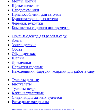
Метлы, щетки
Щетки щелевые
Плодосъемники
Приспособления для заточки
Культиваторы и рыхлители
Черенки, рукоятки
Комплекты садового инструмента
Обувь и одежда для работ в саду
Зонты
Зонты детские
Обувь
Обувь детская
Шапки
Дождевики
Перчатки садовые
Наколенники, фартуки, коврики для работ в саду
Туалеты дачные
Биотуалеты
Туалеты-ведра
Кабины туалетные
Сидения для дачных туалетов
Расходные материалы