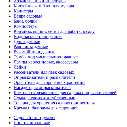
Хозяйственный инвентарь
Контейнеры и баки для мусора
Канистры
Ведра садовые
Баки, бочки
Компостеры
Корзины, ящики, сетки для работы в саду
Водонагреватели дачные
Души дачные
Раковины дачные
Рукомойники дачные
Тумбы под умывальники дачные
Лампы керосиновые, аксессуары
Лейки
Рассеиватели для леек садовых
Опрыскиватели и распылители
Оросители для горшечных растений
Насадки для опрыскивателей
Комплекты ремонтные для садовых опрыскивателей
Сумки, тележки хозяйственные
Товары для хранения садового инвентаря
Кремы и бальзамы для садоводов
Садовый инструмент
Лопаты штыковые