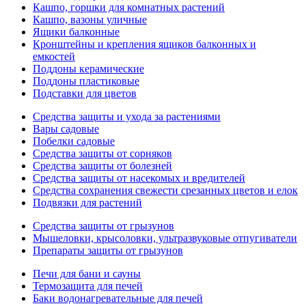
Кашпо, горшки для комнатных растений
Кашпо, вазоны уличные
Ящики балконные
Кронштейны и крепления ящиков балконных и
емкостей
Поддоны керамические
Поддоны пластиковые
Подставки для цветов
Средства защиты и ухода за растениями
Вары садовые
Побелки садовые
Средства защиты от сорняков
Средства защиты от болезней
Средства защиты от насекомых и вредителей
Средства сохранения свежести срезанных цветов и елок
Подвязки для растений
Средства защиты от грызунов
Мышеловки, крысоловки, ультразвуковые отпугиватели
Препараты защиты от грызунов
Печи для бани и сауны
Термозащита для печей
Баки водонагревательные для печей