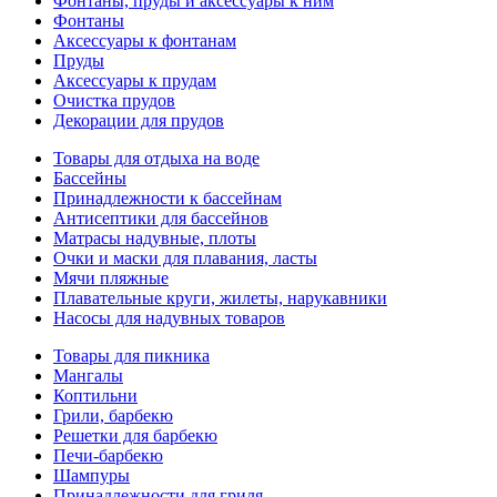
Фонтаны, пруды и аксессуары к ним
Фонтаны
Аксессуары к фонтанам
Пруды
Аксессуары к прудам
Очистка прудов
Декорации для прудов
Товары для отдыха на воде
Бассейны
Принадлежности к бассейнам
Антисептики для бассейнов
Матраcы надувные, плоты
Очки и маски для плавания, ласты
Мячи пляжные
Плавательные круги, жилеты, нарукавники
Насосы для надувных товаров
Товары для пикника
Мангалы
Коптильни
Грили, барбекю
Решетки для барбекю
Печи-барбекю
Шампуры
Принадлежности для гриля