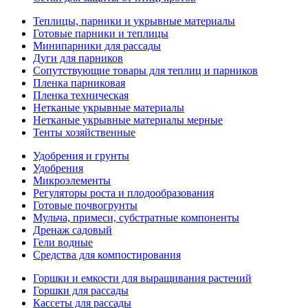
Теплицы, парники и укрывные материалы
Готовые парники и теплицы
Минипарники для рассады
Дуги для парников
Сопутствующие товары для теплиц и парников
Пленка парниковая
Пленка техническая
Нетканые укрывные материалы
Нетканые укрывные материалы мерные
Тенты хозяйственные
Удобрения и грунты
Удобрения
Микроэлементы
Регуляторы роста и плодообразования
Готовые почвогрунты
Мульча, примеси, субстратные компоненты
Дренаж садовый
Гели водные
Средства для компостирования
Горшки и емкости для выращивания растений
Горшки для рассады
Кассеты для рассады