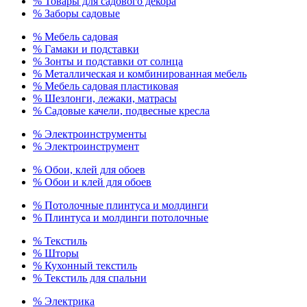
% Товары для садового декора
% Заборы садовые
% Мебель садовая
% Гамаки и подставки
% Зонты и подставки от солнца
% Металлическая и комбинированная мебель
% Мебель садовая пластиковая
% Шезлонги, лежаки, матрасы
% Садовые качели, подвесные кресла
% Электроинструменты
% Электроинструмент
% Обои, клей для обоев
% Обои и клей для обоев
% Потолочные плинтуса и молдинги
% Плинтуса и молдинги потолочные
% Текстиль
% Шторы
% Кухонный текстиль
% Текстиль для спальни
% Электрика