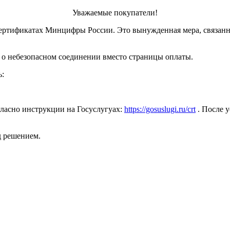
Уважаемые покупатели!
ертификатах Минцифры России. Это вынужденная мера, связанн
 о небезопасном соединении вместо страницы оплаты.
ь:
ласно инструкции на Госуслугуах:
https://gosuslugi.ru/crt
. После у
д решением.