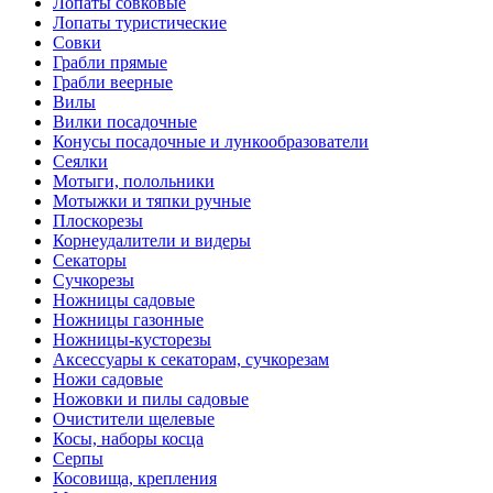
Лопаты совковые
Лопаты туристические
Совки
Грабли прямые
Грабли веерные
Вилы
Вилки посадочные
Конусы посадочные и лункообразователи
Сеялки
Мотыги, полольники
Мотыжки и тяпки ручные
Плоскорезы
Корнеудалители и видеры
Секаторы
Сучкорезы
Ножницы садовые
Ножницы газонные
Ножницы-кусторезы
Аксессуары к секаторам, сучкорезам
Ножи садовые
Ножовки и пилы садовые
Очистители щелевые
Косы, наборы косца
Серпы
Косовища, крепления