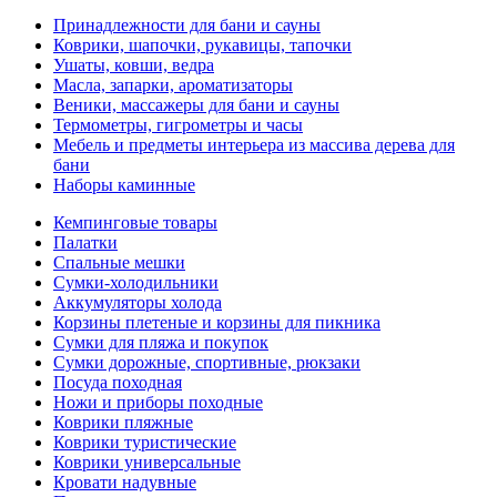
Принадлежности для бани и сауны
Коврики, шапочки, рукавицы, тапочки
Ушаты, ковши, ведра
Масла, запарки, ароматизаторы
Веники, массажеры для бани и сауны
Термометры, гигрометры и часы
Мебель и предметы интерьера из массива дерева для
бани
Наборы каминные
Кемпинговые товары
Палатки
Спальные мешки
Сумки-холодильники
Аккумуляторы холода
Корзины плетеные и корзины для пикника
Сумки для пляжа и покупок
Сумки дорожные, спортивные, рюкзаки
Посуда походная
Ножи и приборы походные
Коврики пляжные
Коврики туристические
Коврики универсальные
Кровати надувные