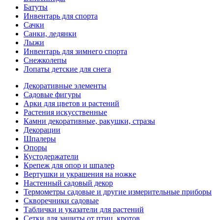
Батуты
Инвентарь для спорта
Сачки
Санки, ледянки
Лыжи
Инвентарь для зимнего спорта
Снежколепы
Лопаты детские для снега
Декоративные элементы
Садовые фигуры
Арки для цветов и растений
Растения искусственные
Камни декоративные, ракушки, стразы
Декорации
Шпалеры
Опоры
Кустодержатели
Крепеж для опор и шпалер
Вертушки и украшения на ножке
Настенный садовый декор
Термометры садовые и другие измерительные приборы
Скворечники садовые
Таблички и указатели для растений
Сетки для защиты от птиц, кротов