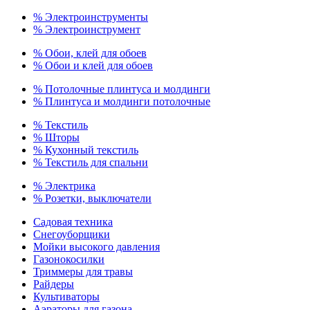
% Электроинструменты
% Электроинструмент
% Обои, клей для обоев
% Обои и клей для обоев
% Потолочные плинтуса и молдинги
% Плинтуса и молдинги потолочные
% Текстиль
% Шторы
% Кухонный текстиль
% Текстиль для спальни
% Электрика
% Розетки, выключатели
Садовая техника
Снегоуборщики
Мойки высокого давления
Газонокосилки
Триммеры для травы
Райдеры
Культиваторы
Аэраторы для газона