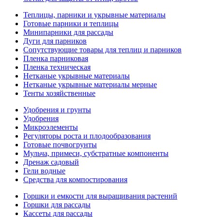
Теплицы, парники и укрывные материалы
Готовые парники и теплицы
Минипарники для рассады
Дуги для парников
Сопутствующие товары для теплиц и парников
Пленка парниковая
Пленка техническая
Нетканые укрывные материалы
Нетканые укрывные материалы мерные
Тенты хозяйственные
Удобрения и грунты
Удобрения
Микроэлементы
Регуляторы роста и плодообразования
Готовые почвогрунты
Мульча, примеси, субстратные компоненты
Дренаж садовый
Гели водные
Средства для компостирования
Горшки и емкости для выращивания растений
Горшки для рассады
Кассеты для рассады