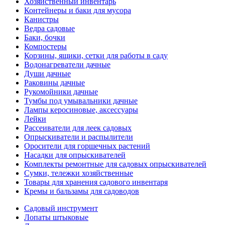
Хозяйственный инвентарь
Контейнеры и баки для мусора
Канистры
Ведра садовые
Баки, бочки
Компостеры
Корзины, ящики, сетки для работы в саду
Водонагреватели дачные
Души дачные
Раковины дачные
Рукомойники дачные
Тумбы под умывальники дачные
Лампы керосиновые, аксессуары
Лейки
Рассеиватели для леек садовых
Опрыскиватели и распылители
Оросители для горшечных растений
Насадки для опрыскивателей
Комплекты ремонтные для садовых опрыскивателей
Сумки, тележки хозяйственные
Товары для хранения садового инвентаря
Кремы и бальзамы для садоводов
Садовый инструмент
Лопаты штыковые