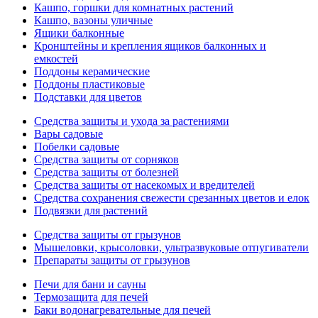
Кашпо, горшки для комнатных растений
Кашпо, вазоны уличные
Ящики балконные
Кронштейны и крепления ящиков балконных и
емкостей
Поддоны керамические
Поддоны пластиковые
Подставки для цветов
Средства защиты и ухода за растениями
Вары садовые
Побелки садовые
Средства защиты от сорняков
Средства защиты от болезней
Средства защиты от насекомых и вредителей
Средства сохранения свежести срезанных цветов и елок
Подвязки для растений
Средства защиты от грызунов
Мышеловки, крысоловки, ультразвуковые отпугиватели
Препараты защиты от грызунов
Печи для бани и сауны
Термозащита для печей
Баки водонагревательные для печей