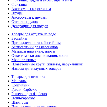
Фонтаны, пруды и аксессуары к ним
Фонтаны
Аксессуары к фонтанам
Пруды
Аксессуары к прудам
Очистка прудов
Декорации для прудов
Товары для отдыха на воде
Бассейны
Принадлежности к бассейнам
Антисептики для бассейнов
Матраcы надувные, плоты
Очки и маски для плавания, ласты
Мячи пляжные
Плавательные круги, жилеты, нарукавники
Насосы для надувных товаров
Товары для пикника
Мангалы
Коптильни
Грили, барбекю
Решетки для барбекю
Печи-барбекю
Шампуры
Принадлежности для гриля