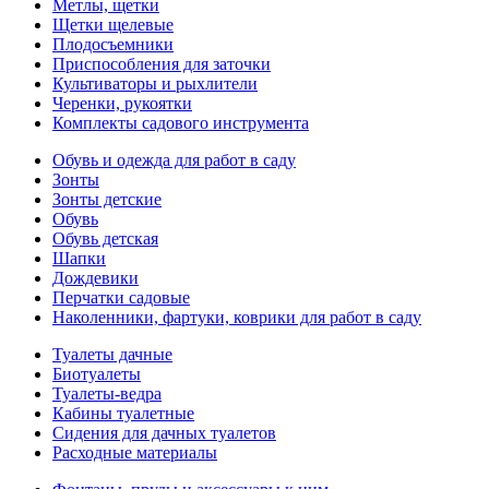
Метлы, щетки
Щетки щелевые
Плодосъемники
Приспособления для заточки
Культиваторы и рыхлители
Черенки, рукоятки
Комплекты садового инструмента
Обувь и одежда для работ в саду
Зонты
Зонты детские
Обувь
Обувь детская
Шапки
Дождевики
Перчатки садовые
Наколенники, фартуки, коврики для работ в саду
Туалеты дачные
Биотуалеты
Туалеты-ведра
Кабины туалетные
Сидения для дачных туалетов
Расходные материалы