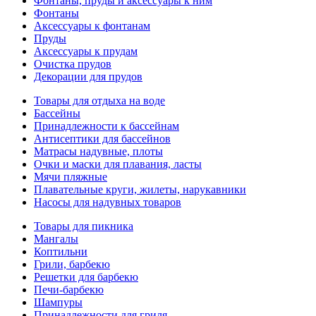
Фонтаны, пруды и аксессуары к ним
Фонтаны
Аксессуары к фонтанам
Пруды
Аксессуары к прудам
Очистка прудов
Декорации для прудов
Товары для отдыха на воде
Бассейны
Принадлежности к бассейнам
Антисептики для бассейнов
Матраcы надувные, плоты
Очки и маски для плавания, ласты
Мячи пляжные
Плавательные круги, жилеты, нарукавники
Насосы для надувных товаров
Товары для пикника
Мангалы
Коптильни
Грили, барбекю
Решетки для барбекю
Печи-барбекю
Шампуры
Принадлежности для гриля