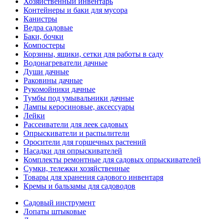
Хозяйственный инвентарь
Контейнеры и баки для мусора
Канистры
Ведра садовые
Баки, бочки
Компостеры
Корзины, ящики, сетки для работы в саду
Водонагреватели дачные
Души дачные
Раковины дачные
Рукомойники дачные
Тумбы под умывальники дачные
Лампы керосиновые, аксессуары
Лейки
Рассеиватели для леек садовых
Опрыскиватели и распылители
Оросители для горшечных растений
Насадки для опрыскивателей
Комплекты ремонтные для садовых опрыскивателей
Сумки, тележки хозяйственные
Товары для хранения садового инвентаря
Кремы и бальзамы для садоводов
Садовый инструмент
Лопаты штыковые