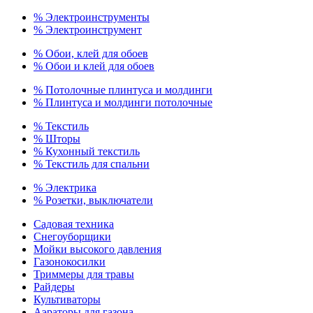
% Электроинструменты
% Электроинструмент
% Обои, клей для обоев
% Обои и клей для обоев
% Потолочные плинтуса и молдинги
% Плинтуса и молдинги потолочные
% Текстиль
% Шторы
% Кухонный текстиль
% Текстиль для спальни
% Электрика
% Розетки, выключатели
Садовая техника
Снегоуборщики
Мойки высокого давления
Газонокосилки
Триммеры для травы
Райдеры
Культиваторы
Аэраторы для газона