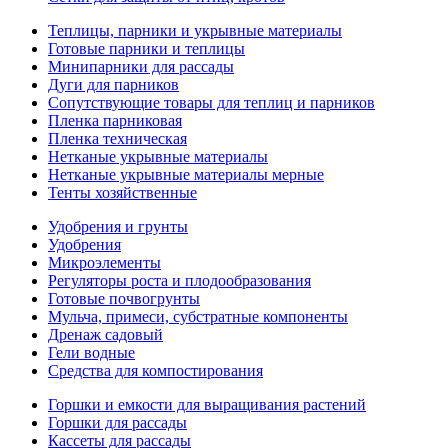
Теплицы, парники и укрывные материалы
Готовые парники и теплицы
Минипарники для рассады
Дуги для парников
Сопутствующие товары для теплиц и парников
Пленка парниковая
Пленка техническая
Нетканые укрывные материалы
Нетканые укрывные материалы мерные
Тенты хозяйственные
Удобрения и грунты
Удобрения
Микроэлементы
Регуляторы роста и плодообразования
Готовые почвогрунты
Мульча, примеси, субстратные компоненты
Дренаж садовый
Гели водные
Средства для компостирования
Горшки и емкости для выращивания растений
Горшки для рассады
Кассеты для рассады