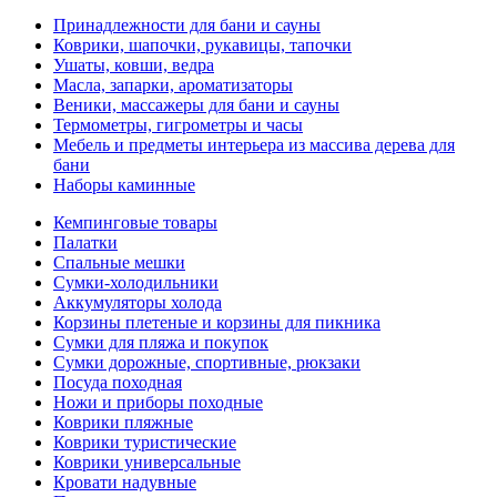
Принадлежности для бани и сауны
Коврики, шапочки, рукавицы, тапочки
Ушаты, ковши, ведра
Масла, запарки, ароматизаторы
Веники, массажеры для бани и сауны
Термометры, гигрометры и часы
Мебель и предметы интерьера из массива дерева для
бани
Наборы каминные
Кемпинговые товары
Палатки
Спальные мешки
Сумки-холодильники
Аккумуляторы холода
Корзины плетеные и корзины для пикника
Сумки для пляжа и покупок
Сумки дорожные, спортивные, рюкзаки
Посуда походная
Ножи и приборы походные
Коврики пляжные
Коврики туристические
Коврики универсальные
Кровати надувные