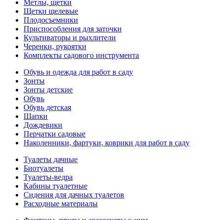
Метлы, щетки
Щетки щелевые
Плодосъемники
Приспособления для заточки
Культиваторы и рыхлители
Черенки, рукоятки
Комплекты садового инструмента
Обувь и одежда для работ в саду
Зонты
Зонты детские
Обувь
Обувь детская
Шапки
Дождевики
Перчатки садовые
Наколенники, фартуки, коврики для работ в саду
Туалеты дачные
Биотуалеты
Туалеты-ведра
Кабины туалетные
Сидения для дачных туалетов
Расходные материалы