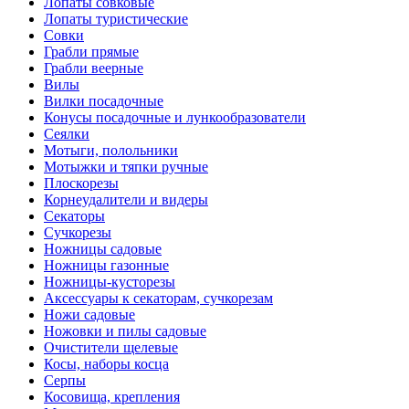
Лопаты совковые
Лопаты туристические
Совки
Грабли прямые
Грабли веерные
Вилы
Вилки посадочные
Конусы посадочные и лункообразователи
Сеялки
Мотыги, полольники
Мотыжки и тяпки ручные
Плоскорезы
Корнеудалители и видеры
Секаторы
Сучкорезы
Ножницы садовые
Ножницы газонные
Ножницы-кусторезы
Аксессуары к секаторам, сучкорезам
Ножи садовые
Ножовки и пилы садовые
Очистители щелевые
Косы, наборы косца
Серпы
Косовища, крепления