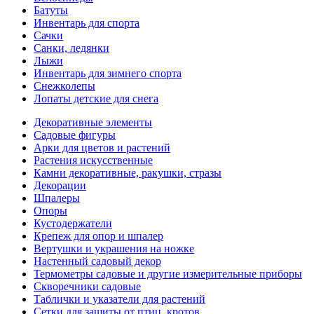
Батуты
Инвентарь для спорта
Сачки
Санки, ледянки
Лыжи
Инвентарь для зимнего спорта
Снежколепы
Лопаты детские для снега
Декоративные элементы
Садовые фигуры
Арки для цветов и растений
Растения искусственные
Камни декоративные, ракушки, стразы
Декорации
Шпалеры
Опоры
Кустодержатели
Крепеж для опор и шпалер
Вертушки и украшения на ножке
Настенный садовый декор
Термометры садовые и другие измерительные приборы
Скворечники садовые
Таблички и указатели для растений
Сетки для защиты от птиц, кротов