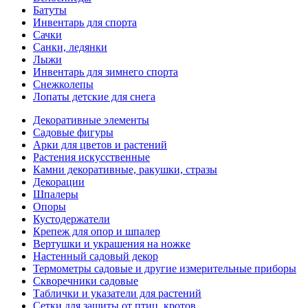
Батуты
Инвентарь для спорта
Сачки
Санки, ледянки
Лыжи
Инвентарь для зимнего спорта
Снежколепы
Лопаты детские для снега
Декоративные элементы
Садовые фигуры
Арки для цветов и растений
Растения искусственные
Камни декоративные, ракушки, стразы
Декорации
Шпалеры
Опоры
Кустодержатели
Крепеж для опор и шпалер
Вертушки и украшения на ножке
Настенный садовый декор
Термометры садовые и другие измерительные приборы
Скворечники садовые
Таблички и указатели для растений
Сетки для защиты от птиц, кротов