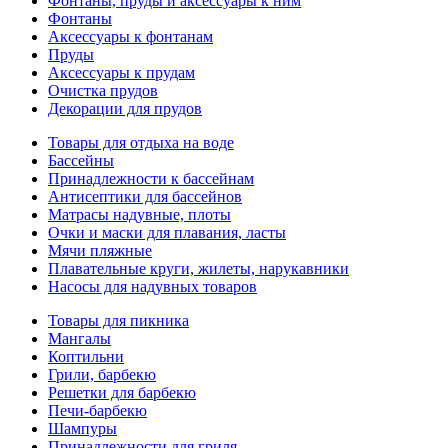
Фонтаны, пруды и аксессуары к ним
Фонтаны
Аксессуары к фонтанам
Пруды
Аксессуары к прудам
Очистка прудов
Декорации для прудов
Товары для отдыха на воде
Бассейны
Принадлежности к бассейнам
Антисептики для бассейнов
Матраcы надувные, плоты
Очки и маски для плавания, ласты
Мячи пляжные
Плавательные круги, жилеты, нарукавники
Насосы для надувных товаров
Товары для пикника
Мангалы
Коптильни
Грили, барбекю
Решетки для барбекю
Печи-барбекю
Шампуры
Принадлежности для гриля