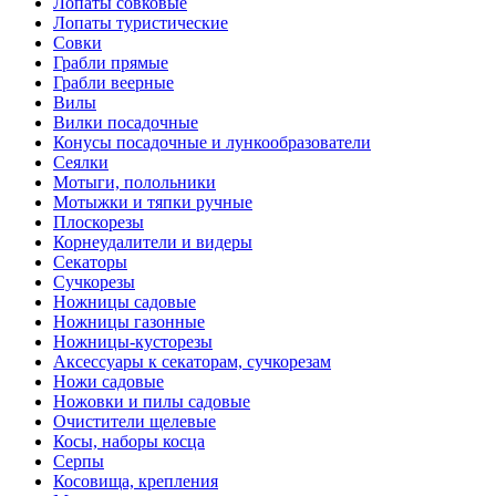
Лопаты совковые
Лопаты туристические
Совки
Грабли прямые
Грабли веерные
Вилы
Вилки посадочные
Конусы посадочные и лункообразователи
Сеялки
Мотыги, полольники
Мотыжки и тяпки ручные
Плоскорезы
Корнеудалители и видеры
Секаторы
Сучкорезы
Ножницы садовые
Ножницы газонные
Ножницы-кусторезы
Аксессуары к секаторам, сучкорезам
Ножи садовые
Ножовки и пилы садовые
Очистители щелевые
Косы, наборы косца
Серпы
Косовища, крепления