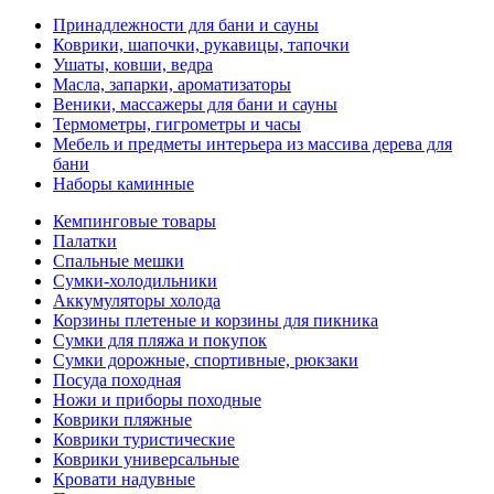
Принадлежности для бани и сауны
Коврики, шапочки, рукавицы, тапочки
Ушаты, ковши, ведра
Масла, запарки, ароматизаторы
Веники, массажеры для бани и сауны
Термометры, гигрометры и часы
Мебель и предметы интерьера из массива дерева для
бани
Наборы каминные
Кемпинговые товары
Палатки
Спальные мешки
Сумки-холодильники
Аккумуляторы холода
Корзины плетеные и корзины для пикника
Сумки для пляжа и покупок
Сумки дорожные, спортивные, рюкзаки
Посуда походная
Ножи и приборы походные
Коврики пляжные
Коврики туристические
Коврики универсальные
Кровати надувные