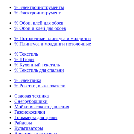
% Электроинструменты
% Электроинструмент
% Обои, клей для обоев
% Обои и клей для обоев
% Потолочные плинтуса и молдинги
% Плинтуса и молдинги потолочные
% Текстиль
% Шторы
% Кухонный текстиль
% Текстиль для спальни
% Электрика
% Розетки, выключатели
Садовая техника
Снегоуборщики
Мойки высокого давления
Газонокосилки
Триммеры для травы
Райдеры
Культиваторы
Аэраторы для газона