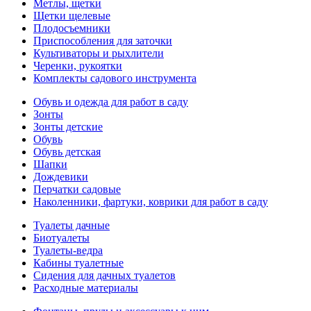
Метлы, щетки
Щетки щелевые
Плодосъемники
Приспособления для заточки
Культиваторы и рыхлители
Черенки, рукоятки
Комплекты садового инструмента
Обувь и одежда для работ в саду
Зонты
Зонты детские
Обувь
Обувь детская
Шапки
Дождевики
Перчатки садовые
Наколенники, фартуки, коврики для работ в саду
Туалеты дачные
Биотуалеты
Туалеты-ведра
Кабины туалетные
Сидения для дачных туалетов
Расходные материалы