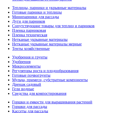
Теплицы, парники и укрывные материалы
Готовые парники и теплицы
Минипарники для рассады
Дуги для парников
Сопутствующие товары для теплиц и парников
Пленка парниковая
Пленка техническая
Нетканые укрывные материалы
Нетканые укрывные материалы мерные
Тенты хозяйственные
Удобрения и грунты
Удобрения
Микроэлементы
Регуляторы роста и плодообразования
Готовые почвогрунты
Мульча, примеси, субстратные компоненты
Дренаж садовый
Гели водные
Средства для компостирования
Горшки и емкости для выращивания растений
Горшки для рассады
Кассеты для рассады