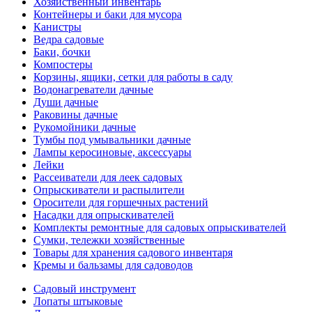
Хозяйственный инвентарь
Контейнеры и баки для мусора
Канистры
Ведра садовые
Баки, бочки
Компостеры
Корзины, ящики, сетки для работы в саду
Водонагреватели дачные
Души дачные
Раковины дачные
Рукомойники дачные
Тумбы под умывальники дачные
Лампы керосиновые, аксессуары
Лейки
Рассеиватели для леек садовых
Опрыскиватели и распылители
Оросители для горшечных растений
Насадки для опрыскивателей
Комплекты ремонтные для садовых опрыскивателей
Сумки, тележки хозяйственные
Товары для хранения садового инвентаря
Кремы и бальзамы для садоводов
Садовый инструмент
Лопаты штыковые