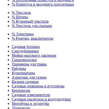
% Плинтуса и молдинги потолочные
% Текстиль
% Шторы
% Кухонный текстиль
% Текстиль для спальни
% Электрика
% Розетки, выключатели
Садовая техника
Снегоуборщики
Мойки высокого давления
Газонокосилки
Триммеры для травы
Райдеры
Культиваторы
Аэраторы для газона
Валики садовые
Садовые ножницы и кусторезы
Бензопилы
Садовые измельчители
Садовые пылесосы и воздуходувки
Мотобуры и ледорубы
Дровоколы