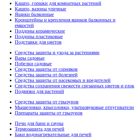
Кашпо, горшки для комнатных растений
Кашпо, вазоны уличные
Ящики балконные
Кронштейны и крепления ящиков балконных и
емкостей
Поддоны керамические
Поддоны пластиковые
Подставки для цветов
Средства защиты и ухода за растениями
Вары садовые
Побелки садовые
Средства защиты от сорняков
Средства защиты от болезней
Средства защиты от насекомых и вредителей
Средства сохранения свежести срезанных цветов и елок
Подвязки для растений
Средства защиты от грызунов
Мышеловки, крысоловки, ультразвуковые отпугиватели
Препараты защиты от грызунов
Печи для бани и сауны
Термозащита для печей
Баки водонагревательные для печей