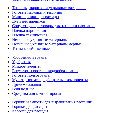
Теплицы, парники и укрывные материалы
Готовые парники и теплицы
Минипарники для рассады
Дуги для парников
Сопутствующие товары для теплиц и парников
Пленка парниковая
Пленка техническая
Нетканые укрывные материалы
Нетканые укрывные материалы мерные
Тенты хозяйственные
Удобрения и грунты
Удобрения
Микроэлементы
Регуляторы роста и плодообразования
Готовые почвогрунты
Мульча, примеси, субстратные компоненты
Дренаж садовый
Гели водные
Средства для компостирования
Горшки и емкости для выращивания растений
Горшки для рассады
Кассеты для рассады