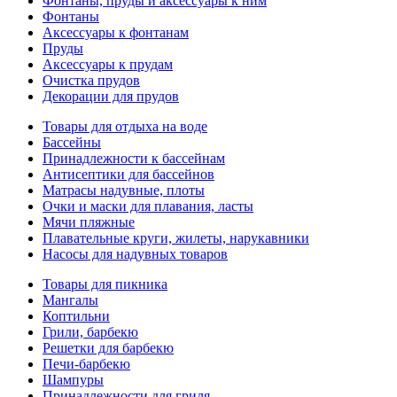
Фонтаны, пруды и аксессуары к ним
Фонтаны
Аксессуары к фонтанам
Пруды
Аксессуары к прудам
Очистка прудов
Декорации для прудов
Товары для отдыха на воде
Бассейны
Принадлежности к бассейнам
Антисептики для бассейнов
Матраcы надувные, плоты
Очки и маски для плавания, ласты
Мячи пляжные
Плавательные круги, жилеты, нарукавники
Насосы для надувных товаров
Товары для пикника
Мангалы
Коптильни
Грили, барбекю
Решетки для барбекю
Печи-барбекю
Шампуры
Принадлежности для гриля