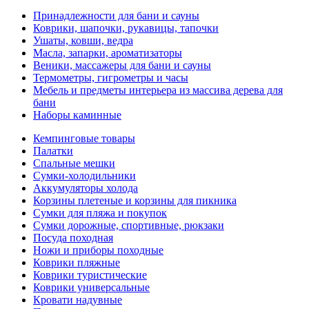
Принадлежности для бани и сауны
Коврики, шапочки, рукавицы, тапочки
Ушаты, ковши, ведра
Масла, запарки, ароматизаторы
Веники, массажеры для бани и сауны
Термометры, гигрометры и часы
Мебель и предметы интерьера из массива дерева для
бани
Наборы каминные
Кемпинговые товары
Палатки
Спальные мешки
Сумки-холодильники
Аккумуляторы холода
Корзины плетеные и корзины для пикника
Сумки для пляжа и покупок
Сумки дорожные, спортивные, рюкзаки
Посуда походная
Ножи и приборы походные
Коврики пляжные
Коврики туристические
Коврики универсальные
Кровати надувные