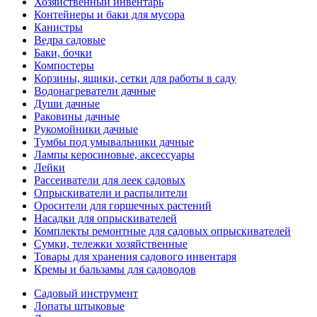
Хозяйственный инвентарь
Контейнеры и баки для мусора
Канистры
Ведра садовые
Баки, бочки
Компостеры
Корзины, ящики, сетки для работы в саду
Водонагреватели дачные
Души дачные
Раковины дачные
Рукомойники дачные
Тумбы под умывальники дачные
Лампы керосиновые, аксессуары
Лейки
Рассеиватели для леек садовых
Опрыскиватели и распылители
Оросители для горшечных растений
Насадки для опрыскивателей
Комплекты ремонтные для садовых опрыскивателей
Сумки, тележки хозяйственные
Товары для хранения садового инвентаря
Кремы и бальзамы для садоводов
Садовый инструмент
Лопаты штыковые