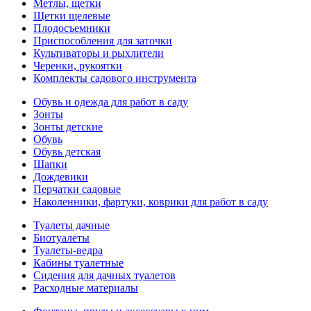
Метлы, щетки
Щетки щелевые
Плодосъемники
Приспособления для заточки
Культиваторы и рыхлители
Черенки, рукоятки
Комплекты садового инструмента
Обувь и одежда для работ в саду
Зонты
Зонты детские
Обувь
Обувь детская
Шапки
Дождевики
Перчатки садовые
Наколенники, фартуки, коврики для работ в саду
Туалеты дачные
Биотуалеты
Туалеты-ведра
Кабины туалетные
Сидения для дачных туалетов
Расходные материалы