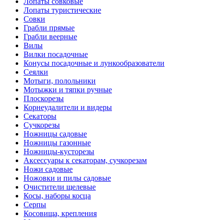
Лопаты совковые
Лопаты туристические
Совки
Грабли прямые
Грабли веерные
Вилы
Вилки посадочные
Конусы посадочные и лункообразователи
Сеялки
Мотыги, полольники
Мотыжки и тяпки ручные
Плоскорезы
Корнеудалители и видеры
Секаторы
Сучкорезы
Ножницы садовые
Ножницы газонные
Ножницы-кусторезы
Аксессуары к секаторам, сучкорезам
Ножи садовые
Ножовки и пилы садовые
Очистители щелевые
Косы, наборы косца
Серпы
Косовища, крепления