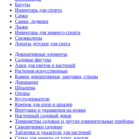
Батуты
Инвентарь для спорта
Сачки
Санки, ледянки
Лыжи
Инвентарь для зимнего спорта
Снежколепы
Лопаты детские для снега
Декоративные элементы
Садовые фигуры
Арки для цветов и растений
Растения искусственные
Камни декоративные, ракушки, стразы
Декорации
Шпалеры
Опоры
Кустодержатели
Крепеж для опор и шпалер
Вертушки и украшения на ножке
Настенный садовый декор
Термометры садовые и другие измерительные приборы
Скворечники садовые
Таблички и указатели для растений
Сетки для защиты от птиц, кротов