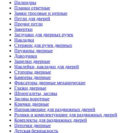
Цилиндры
Планки ответные
Замки тросовые и цепные
Петли для дверей
Прочие петли
Завертки
Заглушки для дверных ручек
Накладки
Стержни для ручек дверных
Пружины дверные
Доводчики
Защелки дверные
Наклейки, накладки для дверей
Стопоры дверные
Бамперы дверные
Фиксаторы дверные механические
Глазки дверные
Шпингалеты, засовы
Засовы воротные
Крючки дверные
Направляющие для раздвижных дверей
Ролики и комплектующие для раздвижных дверей
Комплекты для раздвижных дверей
Цепочки дверные
Детская безопасность