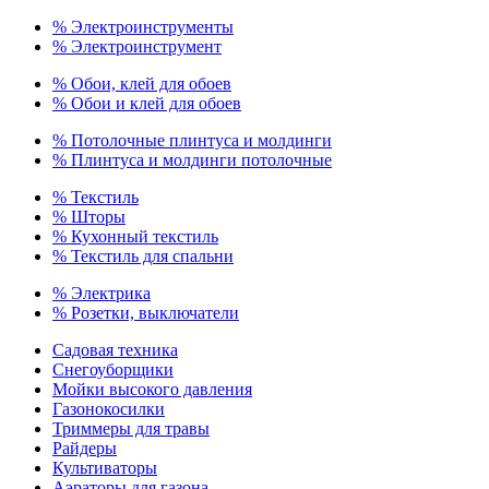
% Электроинструменты
% Электроинструмент
% Обои, клей для обоев
% Обои и клей для обоев
% Потолочные плинтуса и молдинги
% Плинтуса и молдинги потолочные
% Текстиль
% Шторы
% Кухонный текстиль
% Текстиль для спальни
% Электрика
% Розетки, выключатели
Садовая техника
Снегоуборщики
Мойки высокого давления
Газонокосилки
Триммеры для травы
Райдеры
Культиваторы
Аэраторы для газона