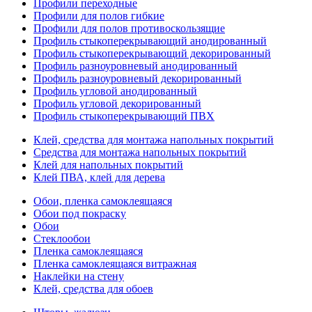
Профили переходные
Профили для полов гибкие
Профили для полов противоскользящие
Профиль стыкоперекрывающий анодированный
Профиль стыкоперекрывающий декорированный
Профиль разноуровневый анодированный
Профиль разноуровневый декорированный
Профиль угловой анодированный
Профиль угловой декорированный
Профиль стыкоперекрывающий ПВХ
Клей, средства для монтажа напольных покрытий
Средства для монтажа напольных покрытий
Клей для напольных покрытий
Клей ПВА, клей для дерева
Обои, пленка самоклеящаяся
Обои под покраску
Обои
Стеклообои
Пленка самоклеящаяся
Пленка самоклеящаяся витражная
Наклейки на стену
Клей, средства для обоев