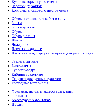
Культиваторы и рыхлители
Черенки, рукоятки
Комплекты садового инструмента
Обувь и одежда для работ в саду
Зонты
Зонты детские
Обувь
Обувь детская
Шапки
Дождевики
Перчатки садовые
Наколенники, фартуки, коврики для работ в саду
Туалеты дачные
Биотуалеты
Туалеты-ведра
Кабины туалетные
Сидения для дачных туалетов
Расходные материалы
Фонтаны, пруды и аксессуары к ним
Фонтаны
Аксессуары к фонтанам
Пруды