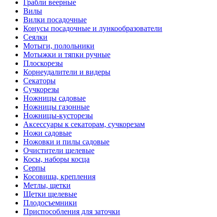
Грабли веерные
Вилы
Вилки посадочные
Конусы посадочные и лункообразователи
Сеялки
Мотыги, полольники
Мотыжки и тяпки ручные
Плоскорезы
Корнеудалители и видеры
Секаторы
Сучкорезы
Ножницы садовые
Ножницы газонные
Ножницы-кусторезы
Аксессуары к секаторам, сучкорезам
Ножи садовые
Ножовки и пилы садовые
Очистители щелевые
Косы, наборы косца
Серпы
Косовища, крепления
Метлы, щетки
Щетки щелевые
Плодосъемники
Приспособления для заточки