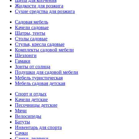
Щепа для копчения
Жидкости для розжига
Сухие средства для розжига
Садовая мебель
Качели садовые
Шатры, тенты
Столы садовые
Стулья, кресла садовые
Комплекты садовой мебели
Шезлонги
Гамаки
Зонты от солнца
Подушки для садовой мебели
Мебель туристическая
Мебель садовая детская
Спорт и отдых
Качели детские
Песочницы детские
Мячи
Велосипеды
Батуты
Инвентарь для спорта
Сачки
Санки, ледянки