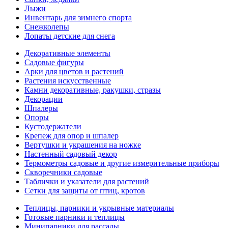
Лыжи
Инвентарь для зимнего спорта
Снежколепы
Лопаты детские для снега
Декоративные элементы
Садовые фигуры
Арки для цветов и растений
Растения искусственные
Камни декоративные, ракушки, стразы
Декорации
Шпалеры
Опоры
Кустодержатели
Крепеж для опор и шпалер
Вертушки и украшения на ножке
Настенный садовый декор
Термометры садовые и другие измерительные приборы
Скворечники садовые
Таблички и указатели для растений
Сетки для защиты от птиц, кротов
Теплицы, парники и укрывные материалы
Готовые парники и теплицы
Минипарники для рассады