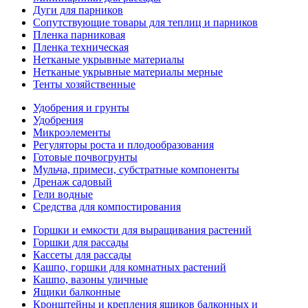
Дуги для парников
Сопутствующие товары для теплиц и парников
Пленка парниковая
Пленка техническая
Нетканые укрывные материалы
Нетканые укрывные материалы мерные
Тенты хозяйственные
Удобрения и грунты
Удобрения
Микроэлементы
Регуляторы роста и плодообразования
Готовые почвогрунты
Мульча, примеси, субстратные компоненты
Дренаж садовый
Гели водные
Средства для компостирования
Горшки и емкости для выращивания растений
Горшки для рассады
Кассеты для рассады
Кашпо, горшки для комнатных растений
Кашпо, вазоны уличные
Ящики балконные
Кронштейны и крепления ящиков балконных и