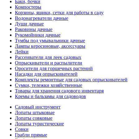
Баки, бочки
Компостеры
Корзины, ящики, сетки для работы в саду
Водонагреватели дачные
Души дачные
Раковины дачные
Рукомойники дачные
Тумбы под умывальники дачные
Лампы керосиновые, аксессуары
Лейки
Рассеиватели для леек садовых
Опрыскиватели и распылители
Оросители для горшечных растений
Насадки для опрыскивателей
Комплекты ремонтные для садовых опрыскивателей
Сумки, тележки хозяйственные
Товары для хранения садового инвентаря
Кремы и бальзамы для садоводов
Садовый инструмент
Лопаты штыковые
Лопаты совковые
Лопаты туристические
Совки
Грабли прямые