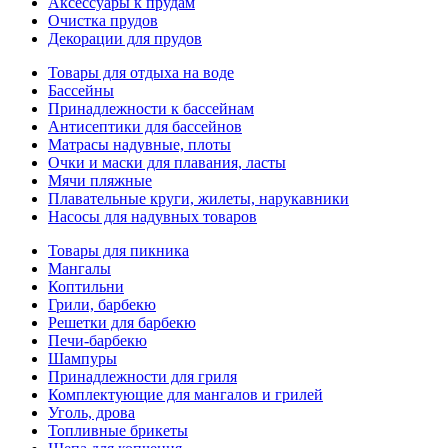
Аксессуары к прудам
Очистка прудов
Декорации для прудов
Товары для отдыха на воде
Бассейны
Принадлежности к бассейнам
Антисептики для бассейнов
Матраcы надувные, плоты
Очки и маски для плавания, ласты
Мячи пляжные
Плавательные круги, жилеты, нарукавники
Насосы для надувных товаров
Товары для пикника
Мангалы
Коптильни
Грили, барбекю
Решетки для барбекю
Печи-барбекю
Шампуры
Принадлежности для гриля
Комплектующие для мангалов и грилей
Уголь, дрова
Топливные брикеты