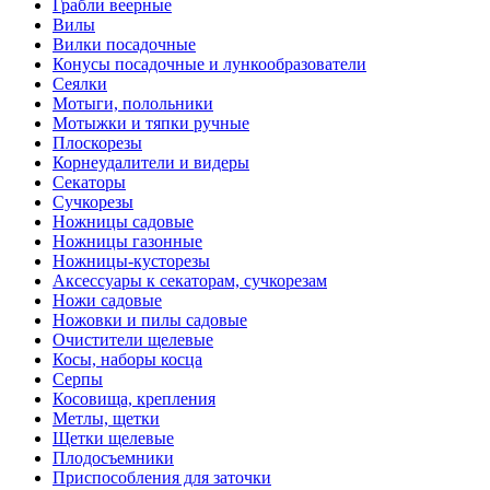
Грабли веерные
Вилы
Вилки посадочные
Конусы посадочные и лункообразователи
Сеялки
Мотыги, полольники
Мотыжки и тяпки ручные
Плоскорезы
Корнеудалители и видеры
Секаторы
Сучкорезы
Ножницы садовые
Ножницы газонные
Ножницы-кусторезы
Аксессуары к секаторам, сучкорезам
Ножи садовые
Ножовки и пилы садовые
Очистители щелевые
Косы, наборы косца
Серпы
Косовища, крепления
Метлы, щетки
Щетки щелевые
Плодосъемники
Приспособления для заточки