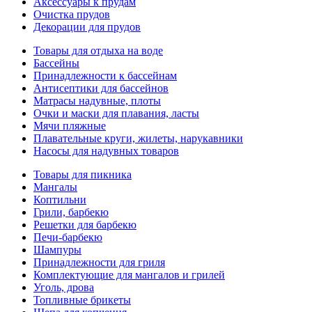
Аксессуары к прудам
Очистка прудов
Декорации для прудов
Товары для отдыха на воде
Бассейны
Принадлежности к бассейнам
Антисептики для бассейнов
Матраcы надувные, плоты
Очки и маски для плавания, ласты
Мячи пляжные
Плавательные круги, жилеты, нарукавники
Насосы для надувных товаров
Товары для пикника
Мангалы
Коптильни
Грили, барбекю
Решетки для барбекю
Печи-барбекю
Шампуры
Принадлежности для гриля
Комплектующие для мангалов и грилей
Уголь, дрова
Топливные брикеты