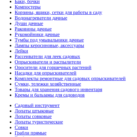
Баки, бочки
Компостеры
Корзины, ящики, сетки для работы в саду
Водонагреватели дачные
Души дачные
Раковины дачные
Рукомойники дачные
Тумбы под умывальники дачные
Лампы керосиновые, аксессуары
Лейки
Рассеиватели для леек садовых
Опрыскиватели и распылители
Оросители для горшечных растений
Насадки для опрыскивателей
Комплекты ремонтные для садовых опрыскивателей
Сумки, тележки хозяйственные
Товары для хранения садового инвентаря
Кремы и бальзамы для садоводов
Садовый инструмент
Лопаты штыковые
Лопаты совковые
Лопаты туристические
Совки
Грабли прямые