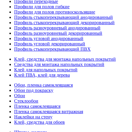
Профили переходные
Профили для полов гибкие
Профили для полов противоскользящие
Профиль стыкоперекрывающий анодированный
Профиль стыкоперекрывающий декорированный
Профиль разноуровневый анодированный
Профиль разноуровневый декорированный
Профиль угловой анодированный
Профиль угловой декорированный
Профиль стыкоперекрывающий ПВХ
Клей, средства для монтажа напольных покрытий
Средства для монтажа напольных покрытий
Клей для напольных покрытий
Клей ПВА, клей для дерева
Обои, пленка самоклеящаяся
Обои под покраску
Обои
Стеклообои
Пленка самоклеящаяся
Пленка самоклеящаяся витражная
Наклейки на стену
Клей, средства для обоев