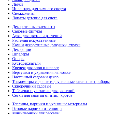
Лыжи
Инвентарь для зимнего спорта
Снежколепы
Лопаты детские для снега
Декоративные элементы
Садовые фигуры
Арки для цветов и растений
Растения искусственные
Камни декоративные, ракушки, стразы
Декорации
Шпалеры
Опоры
Кустодержатели
Крепеж для опор и шпалер
Вертушки и украшения на ножке
Настенный садовый декор
Термометры садовые и другие измерительные приборы
Скворечники садовые
Таблички и указатели для растений
Сетки для защиты от птиц, кротов
Теплицы, парники и укрывные материалы
Готовые парники и теплицы
Минипарники для рассады