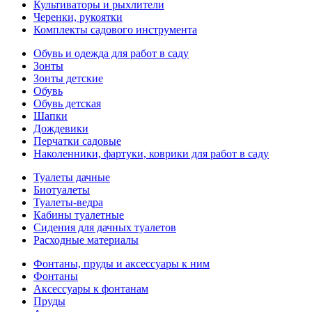
Культиваторы и рыхлители
Черенки, рукоятки
Комплекты садового инструмента
Обувь и одежда для работ в саду
Зонты
Зонты детские
Обувь
Обувь детская
Шапки
Дождевики
Перчатки садовые
Наколенники, фартуки, коврики для работ в саду
Туалеты дачные
Биотуалеты
Туалеты-ведра
Кабины туалетные
Сидения для дачных туалетов
Расходные материалы
Фонтаны, пруды и аксессуары к ним
Фонтаны
Аксессуары к фонтанам
Пруды