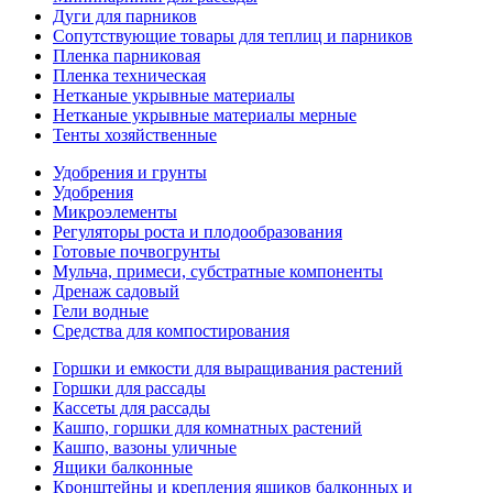
Дуги для парников
Сопутствующие товары для теплиц и парников
Пленка парниковая
Пленка техническая
Нетканые укрывные материалы
Нетканые укрывные материалы мерные
Тенты хозяйственные
Удобрения и грунты
Удобрения
Микроэлементы
Регуляторы роста и плодообразования
Готовые почвогрунты
Мульча, примеси, субстратные компоненты
Дренаж садовый
Гели водные
Средства для компостирования
Горшки и емкости для выращивания растений
Горшки для рассады
Кассеты для рассады
Кашпо, горшки для комнатных растений
Кашпо, вазоны уличные
Ящики балконные
Кронштейны и крепления ящиков балконных и