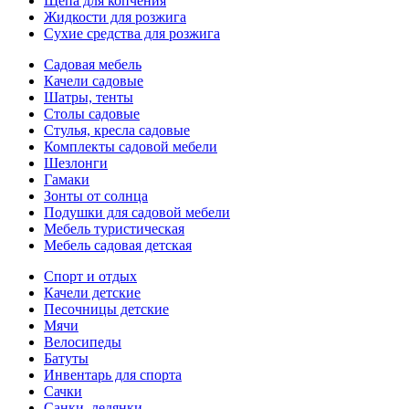
Щепа для копчения
Жидкости для розжига
Сухие средства для розжига
Садовая мебель
Качели садовые
Шатры, тенты
Столы садовые
Стулья, кресла садовые
Комплекты садовой мебели
Шезлонги
Гамаки
Зонты от солнца
Подушки для садовой мебели
Мебель туристическая
Мебель садовая детская
Спорт и отдых
Качели детские
Песочницы детские
Мячи
Велосипеды
Батуты
Инвентарь для спорта
Сачки
Санки, ледянки