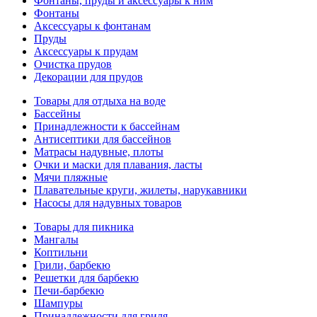
Фонтаны, пруды и аксессуары к ним
Фонтаны
Аксессуары к фонтанам
Пруды
Аксессуары к прудам
Очистка прудов
Декорации для прудов
Товары для отдыха на воде
Бассейны
Принадлежности к бассейнам
Антисептики для бассейнов
Матраcы надувные, плоты
Очки и маски для плавания, ласты
Мячи пляжные
Плавательные круги, жилеты, нарукавники
Насосы для надувных товаров
Товары для пикника
Мангалы
Коптильни
Грили, барбекю
Решетки для барбекю
Печи-барбекю
Шампуры
Принадлежности для гриля