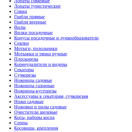
Лопаты совковые
Лопаты туристические
Совки
Грабли прямые
Грабли веерные
Вилы
Вилки посадочные
Конусы посадочные и лункообразователи
Сеялки
Мотыги, полольники
Мотыжки и тяпки ручные
Плоскорезы
Корнеудалители и видеры
Секаторы
Сучкорезы
Ножницы садовые
Ножницы газонные
Ножницы-кусторезы
Аксессуары к секаторам, сучкорезам
Ножи садовые
Ножовки и пилы садовые
Очистители щелевые
Косы, наборы косца
Серпы
Косовища, крепления