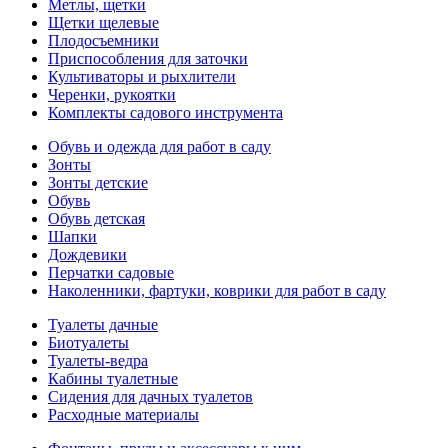
Метлы, щетки
Щетки щелевые
Плодосъемники
Приспособления для заточки
Культиваторы и рыхлители
Черенки, рукоятки
Комплекты садового инструмента
Обувь и одежда для работ в саду
Зонты
Зонты детские
Обувь
Обувь детская
Шапки
Дождевики
Перчатки садовые
Наколенники, фартуки, коврики для работ в саду
Туалеты дачные
Биотуалеты
Туалеты-ведра
Кабины туалетные
Сидения для дачных туалетов
Расходные материалы