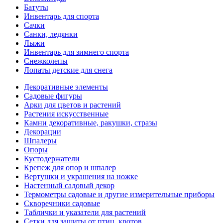
Батуты
Инвентарь для спорта
Сачки
Санки, ледянки
Лыжи
Инвентарь для зимнего спорта
Снежколепы
Лопаты детские для снега
Декоративные элементы
Садовые фигуры
Арки для цветов и растений
Растения искусственные
Камни декоративные, ракушки, стразы
Декорации
Шпалеры
Опоры
Кустодержатели
Крепеж для опор и шпалер
Вертушки и украшения на ножке
Настенный садовый декор
Термометры садовые и другие измерительные приборы
Скворечники садовые
Таблички и указатели для растений
Сетки для защиты от птиц, кротов