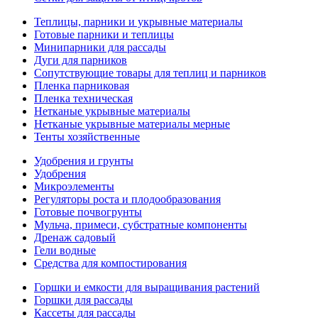
Теплицы, парники и укрывные материалы
Готовые парники и теплицы
Минипарники для рассады
Дуги для парников
Сопутствующие товары для теплиц и парников
Пленка парниковая
Пленка техническая
Нетканые укрывные материалы
Нетканые укрывные материалы мерные
Тенты хозяйственные
Удобрения и грунты
Удобрения
Микроэлементы
Регуляторы роста и плодообразования
Готовые почвогрунты
Мульча, примеси, субстратные компоненты
Дренаж садовый
Гели водные
Средства для компостирования
Горшки и емкости для выращивания растений
Горшки для рассады
Кассеты для рассады