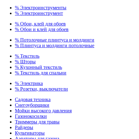
% Электроинструменты
% Электроинструмент
% Обои, клей для обоев
% Обои и клей для обоев
% Потолочные плинтуса и молдинги
% Плинтуса и молдинги потолочные
% Текстиль
% Шторы
% Кухонный текстиль
% Текстиль для спальни
% Электрика
% Розетки, выключатели
Садовая техника
Снегоуборщики
Мойки высокого давления
Газонокосилки
Триммеры для травы
Райдеры
Культиваторы
Аэраторы для газона