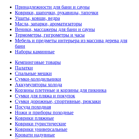
Принадлежности для бани и сауны
Коврики, шапочки, рукавицы, тапочки
Ушаты, ковши, ведра
Масла, запарки, ароматизаторы
Веники, массажеры для бани и сауны
Термометры, гигрометры и часы
Мебель и предметы интерьера из массива дерева для
бани
Наборы каминные
Кемпинговые товары
Палатки
Спальные мешки
Сумки-холодильники
Аккумуляторы холода
Корзины плетеные и корзины для пикника
Сумки для пляжа и покупок
Сумки дорожные, спортивные, рюкзаки
Посуда походная
Ножи и приборы походные
Коврики пляжные
Коврики туристические
Коврики универсальные
Кровати надувные