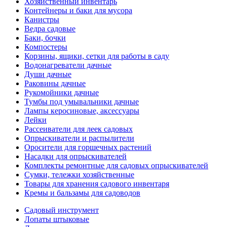
Хозяйственный инвентарь
Контейнеры и баки для мусора
Канистры
Ведра садовые
Баки, бочки
Компостеры
Корзины, ящики, сетки для работы в саду
Водонагреватели дачные
Души дачные
Раковины дачные
Рукомойники дачные
Тумбы под умывальники дачные
Лампы керосиновые, аксессуары
Лейки
Рассеиватели для леек садовых
Опрыскиватели и распылители
Оросители для горшечных растений
Насадки для опрыскивателей
Комплекты ремонтные для садовых опрыскивателей
Сумки, тележки хозяйственные
Товары для хранения садового инвентаря
Кремы и бальзамы для садоводов
Садовый инструмент
Лопаты штыковые