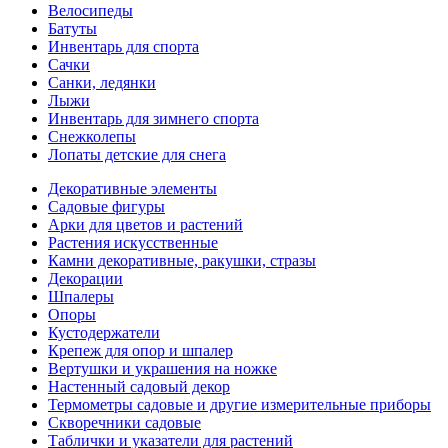
Велосипеды
Батуты
Инвентарь для спорта
Сачки
Санки, ледянки
Лыжи
Инвентарь для зимнего спорта
Снежколепы
Лопаты детские для снега
Декоративные элементы
Садовые фигуры
Арки для цветов и растений
Растения искусственные
Камни декоративные, ракушки, стразы
Декорации
Шпалеры
Опоры
Кустодержатели
Крепеж для опор и шпалер
Вертушки и украшения на ножке
Настенный садовый декор
Термометры садовые и другие измерительные приборы
Скворечники садовые
Таблички и указатели для растений