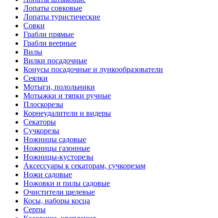
Лопаты совковые
Лопаты туристические
Совки
Грабли прямые
Грабли веерные
Вилы
Вилки посадочные
Конусы посадочные и лункообразователи
Сеялки
Мотыги, полольники
Мотыжки и тяпки ручные
Плоскорезы
Корнеудалители и видеры
Секаторы
Сучкорезы
Ножницы садовые
Ножницы газонные
Ножницы-кусторезы
Аксессуары к секаторам, сучкорезам
Ножи садовые
Ножовки и пилы садовые
Очистители щелевые
Косы, наборы косца
Серпы