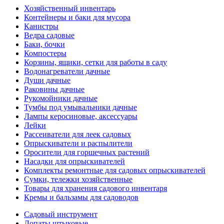
Хозяйственный инвентарь
Контейнеры и баки для мусора
Канистры
Ведра садовые
Баки, бочки
Компостеры
Корзины, ящики, сетки для работы в саду
Водонагреватели дачные
Души дачные
Раковины дачные
Рукомойники дачные
Тумбы под умывальники дачные
Лампы керосиновые, аксессуары
Лейки
Рассеиватели для леек садовых
Опрыскиватели и распылители
Оросители для горшечных растений
Насадки для опрыскивателей
Комплекты ремонтные для садовых опрыскивателей
Сумки, тележки хозяйственные
Товары для хранения садового инвентаря
Кремы и бальзамы для садоводов
Садовый инструмент
Лопаты штыковые