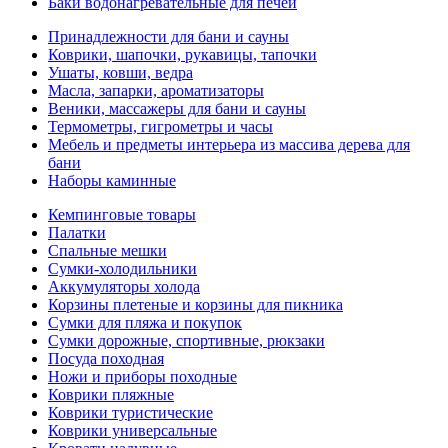
Баки водонагревательные для печей
Принадлежности для бани и сауны
Коврики, шапочки, рукавицы, тапочки
Ушаты, ковши, ведра
Масла, запарки, ароматизаторы
Веники, массажеры для бани и сауны
Термометры, гигрометры и часы
Мебель и предметы интерьера из массива дерева для
бани
Наборы каминные
Кемпинговые товары
Палатки
Спальные мешки
Сумки-холодильники
Аккумуляторы холода
Корзины плетеные и корзины для пикника
Сумки для пляжа и покупок
Сумки дорожные, спортивные, рюкзаки
Посуда походная
Ножи и приборы походные
Коврики пляжные
Коврики туристические
Коврики универсальные