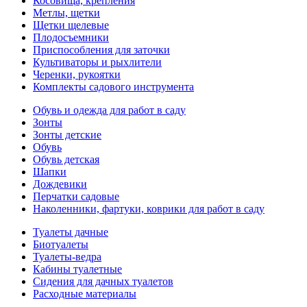
Косовища, крепления
Метлы, щетки
Щетки щелевые
Плодосъемники
Приспособления для заточки
Культиваторы и рыхлители
Черенки, рукоятки
Комплекты садового инструмента
Обувь и одежда для работ в саду
Зонты
Зонты детские
Обувь
Обувь детская
Шапки
Дождевики
Перчатки садовые
Наколенники, фартуки, коврики для работ в саду
Туалеты дачные
Биотуалеты
Туалеты-ведра
Кабины туалетные
Сидения для дачных туалетов
Расходные материалы