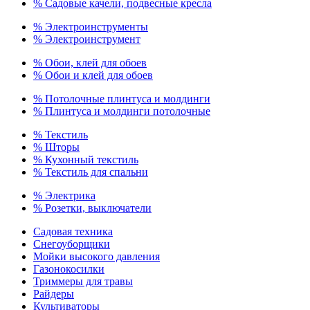
% Садовые качели, подвесные кресла
% Электроинструменты
% Электроинструмент
% Обои, клей для обоев
% Обои и клей для обоев
% Потолочные плинтуса и молдинги
% Плинтуса и молдинги потолочные
% Текстиль
% Шторы
% Кухонный текстиль
% Текстиль для спальни
% Электрика
% Розетки, выключатели
Садовая техника
Снегоуборщики
Мойки высокого давления
Газонокосилки
Триммеры для травы
Райдеры
Культиваторы