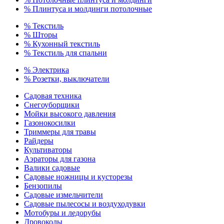
% Плинтуса и молдинги потолочные
% Текстиль
% Шторы
% Кухонный текстиль
% Текстиль для спальни
% Электрика
% Розетки, выключатели
Садовая техника
Снегоуборщики
Мойки высокого давления
Газонокосилки
Триммеры для травы
Райдеры
Культиваторы
Аэраторы для газона
Валики садовые
Садовые ножницы и кусторезы
Бензопилы
Садовые измельчители
Садовые пылесосы и воздуходувки
Мотобуры и ледорубы
Дровоколы