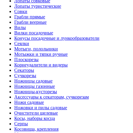
Лопаты совковые
Лопаты туристические
Совки
Грабли прямые
Грабли веерные
Вилы
Вилки посадочные
Конусы посадочные и лункообразователи
Сеялки
Мотыги, полольники
Мотыжки и тяпки ручные
Плоскорезы
Корнеудалители и видеры
Секаторы
Сучкорезы
Ножницы садовые
Ножницы газонные
Ножницы-кусторезы
Аксессуары к секаторам, сучкорезам
Ножи садовые
Ножовки и пилы садовые
Очистители щелевые
Косы, наборы косца
Серпы
Косовища, крепления