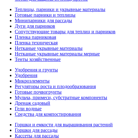
Теплицы, парники и укрывные материалы
Готовые парники и теплицы
Минипарники для рассады
Дуги для парников
Сопутствующие товары для теплиц и парников
Пленка парниковая
Пленка техническая
Нетканые укрывные материалы
Нетканые укрывные материалы мерные
Тенты хозяйственные
Удобрения и грунты
Удобрения
Микроэлементы
Регуляторы роста и плодообразования
Готовые почвогрунты
Мульча, примеси, субстратные компоненты
Дренаж садовый
Гели водные
Средства для компостирования
Горшки и емкости для выращивания растений
Горшки для рассады
Кассеты для рассады