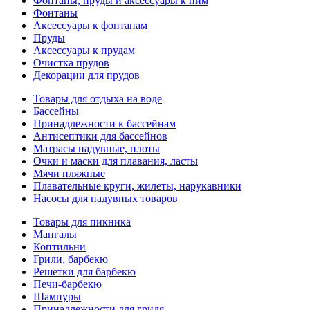
Фонтаны, пруды и аксессуары к ним
Фонтаны
Аксессуары к фонтанам
Пруды
Аксессуары к прудам
Очистка прудов
Декорации для прудов
Товары для отдыха на воде
Бассейны
Принадлежности к бассейнам
Антисептики для бассейнов
Матраcы надувные, плоты
Очки и маски для плавания, ласты
Мячи пляжные
Плавательные круги, жилеты, нарукавники
Насосы для надувных товаров
Товары для пикника
Мангалы
Коптильни
Грили, барбекю
Решетки для барбекю
Печи-барбекю
Шампуры
Принадлежности для гриля