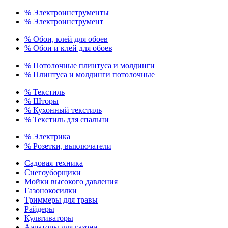
% Электроинструменты
% Электроинструмент
% Обои, клей для обоев
% Обои и клей для обоев
% Потолочные плинтуса и молдинги
% Плинтуса и молдинги потолочные
% Текстиль
% Шторы
% Кухонный текстиль
% Текстиль для спальни
% Электрика
% Розетки, выключатели
Садовая техника
Снегоуборщики
Мойки высокого давления
Газонокосилки
Триммеры для травы
Райдеры
Культиваторы
Аэраторы для газона