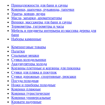
Принадлежности для бани и сауны
Коврики, шапочки, рукавицы, тапочки
Ушаты, ковши, ведра
Масла, запарки, ароматизаторы
Веники, массажеры для бани и сауны
Термометры, гигрометры и часы
Мебель и предметы интерьера из массива дерева для
бани
Наборы каминные
Кемпинговые товары
Палатки
Спальные мешки
Сумки-холодильники
Аккумуляторы холода
Корзины плетеные и корзины для пикника
Сумки для пляжа и покупок
Сумки дорожные, спортивные, рюкзаки
Посуда походная
Ножи и приборы походные
Коврики пляжные
Коврики туристические
Коврики универсальные
Кровати надувные