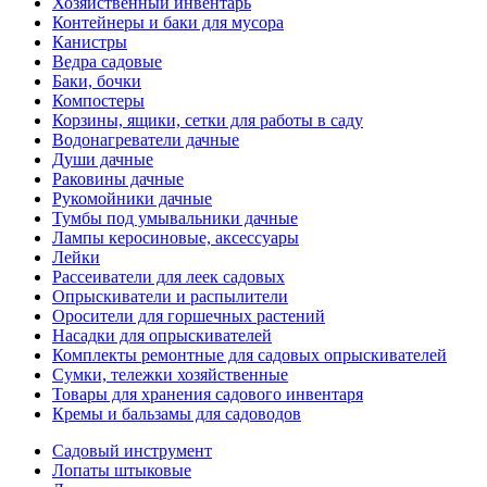
Хозяйственный инвентарь
Контейнеры и баки для мусора
Канистры
Ведра садовые
Баки, бочки
Компостеры
Корзины, ящики, сетки для работы в саду
Водонагреватели дачные
Души дачные
Раковины дачные
Рукомойники дачные
Тумбы под умывальники дачные
Лампы керосиновые, аксессуары
Лейки
Рассеиватели для леек садовых
Опрыскиватели и распылители
Оросители для горшечных растений
Насадки для опрыскивателей
Комплекты ремонтные для садовых опрыскивателей
Сумки, тележки хозяйственные
Товары для хранения садового инвентаря
Кремы и бальзамы для садоводов
Садовый инструмент
Лопаты штыковые