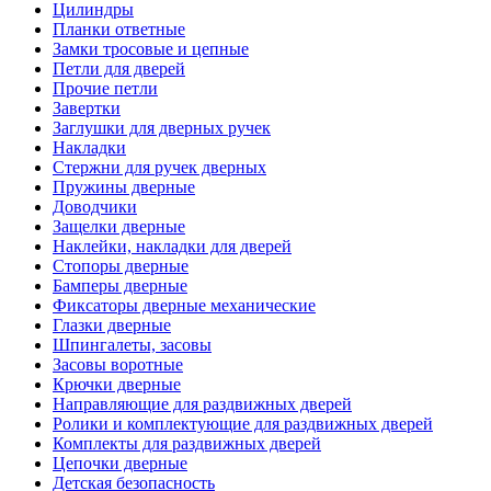
Цилиндры
Планки ответные
Замки тросовые и цепные
Петли для дверей
Прочие петли
Завертки
Заглушки для дверных ручек
Накладки
Стержни для ручек дверных
Пружины дверные
Доводчики
Защелки дверные
Наклейки, накладки для дверей
Стопоры дверные
Бамперы дверные
Фиксаторы дверные механические
Глазки дверные
Шпингалеты, засовы
Засовы воротные
Крючки дверные
Направляющие для раздвижных дверей
Ролики и комплектующие для раздвижных дверей
Комплекты для раздвижных дверей
Цепочки дверные
Детская безопасность