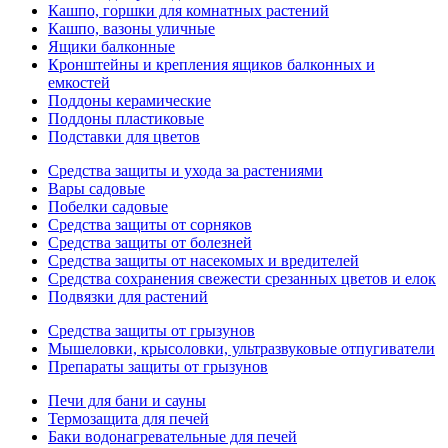
Кашпо, горшки для комнатных растений
Кашпо, вазоны уличные
Ящики балконные
Кронштейны и крепления ящиков балконных и
емкостей
Поддоны керамические
Поддоны пластиковые
Подставки для цветов
Средства защиты и ухода за растениями
Вары садовые
Побелки садовые
Средства защиты от сорняков
Средства защиты от болезней
Средства защиты от насекомых и вредителей
Средства сохранения свежести срезанных цветов и елок
Подвязки для растений
Средства защиты от грызунов
Мышеловки, крысоловки, ультразвуковые отпугиватели
Препараты защиты от грызунов
Печи для бани и сауны
Термозащита для печей
Баки водонагревательные для печей