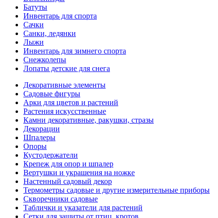
Батуты
Инвентарь для спорта
Сачки
Санки, ледянки
Лыжи
Инвентарь для зимнего спорта
Снежколепы
Лопаты детские для снега
Декоративные элементы
Садовые фигуры
Арки для цветов и растений
Растения искусственные
Камни декоративные, ракушки, стразы
Декорации
Шпалеры
Опоры
Кустодержатели
Крепеж для опор и шпалер
Вертушки и украшения на ножке
Настенный садовый декор
Термометры садовые и другие измерительные приборы
Скворечники садовые
Таблички и указатели для растений
Сетки для защиты от птиц, кротов