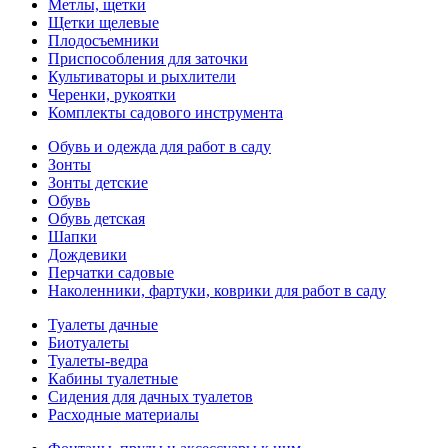
Метлы, щетки
Щетки щелевые
Плодосъемники
Приспособления для заточки
Культиваторы и рыхлители
Черенки, рукоятки
Комплекты садового инструмента
Обувь и одежда для работ в саду
Зонты
Зонты детские
Обувь
Обувь детская
Шапки
Дождевики
Перчатки садовые
Наколенники, фартуки, коврики для работ в саду
Туалеты дачные
Биотуалеты
Туалеты-ведра
Кабины туалетные
Сидения для дачных туалетов
Расходные материалы