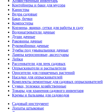
Хозяйственный инвентарь
Контейнеры и баки для мусора
Канистры
Ведра садовые
Баки, бочки
Компостеры
Корзины, ящики, сетки для работы в саду
Водонагреватели дачные
Души дачные
Раковины дачные
Рукомойники дачные
Тумбы под умывальники дачные
Лампы керосиновые, аксессуары
Лейки
Рассеиватели для леек садовых
Опрыскиватели и распылители
Оросители для горшечных растений
Насадки для опрыскивателей
Комплекты ремонтные для садовых опрыскивателей
Сумки, тележки хозяйственные
Товары для хранения садового инвентаря
Кремы и бальзамы для садоводов
Садовый инструмент
Лопаты штыковые