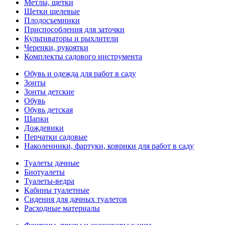
Метлы, щетки
Щетки щелевые
Плодосъемники
Приспособления для заточки
Культиваторы и рыхлители
Черенки, рукоятки
Комплекты садового инструмента
Обувь и одежда для работ в саду
Зонты
Зонты детские
Обувь
Обувь детская
Шапки
Дождевики
Перчатки садовые
Наколенники, фартуки, коврики для работ в саду
Туалеты дачные
Биотуалеты
Туалеты-ведра
Кабины туалетные
Сидения для дачных туалетов
Расходные материалы