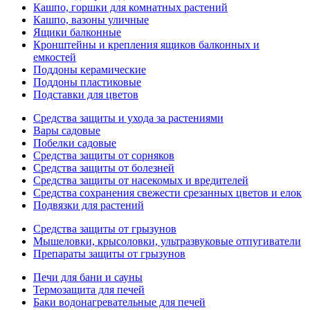
Кашпо, горшки для комнатных растений
Кашпо, вазоны уличные
Ящики балконные
Кронштейны и крепления ящиков балконных и
емкостей
Поддоны керамические
Поддоны пластиковые
Подставки для цветов
Средства защиты и ухода за растениями
Вары садовые
Побелки садовые
Средства защиты от сорняков
Средства защиты от болезней
Средства защиты от насекомых и вредителей
Средства сохранения свежести срезанных цветов и елок
Подвязки для растений
Средства защиты от грызунов
Мышеловки, крысоловки, ультразвуковые отпугиватели
Препараты защиты от грызунов
Печи для бани и сауны
Термозащита для печей
Баки водонагревательные для печей