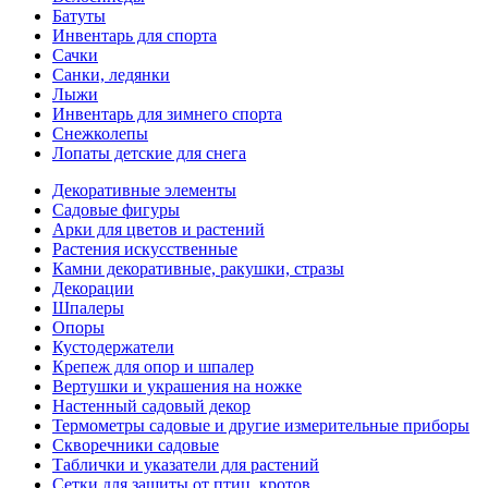
Батуты
Инвентарь для спорта
Сачки
Санки, ледянки
Лыжи
Инвентарь для зимнего спорта
Снежколепы
Лопаты детские для снега
Декоративные элементы
Садовые фигуры
Арки для цветов и растений
Растения искусственные
Камни декоративные, ракушки, стразы
Декорации
Шпалеры
Опоры
Кустодержатели
Крепеж для опор и шпалер
Вертушки и украшения на ножке
Настенный садовый декор
Термометры садовые и другие измерительные приборы
Скворечники садовые
Таблички и указатели для растений
Сетки для защиты от птиц, кротов