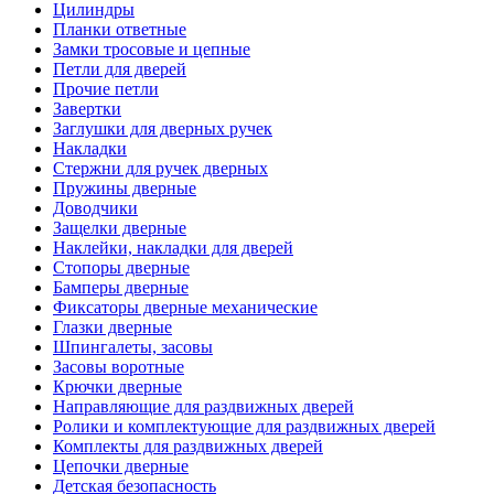
Цилиндры
Планки ответные
Замки тросовые и цепные
Петли для дверей
Прочие петли
Завертки
Заглушки для дверных ручек
Накладки
Стержни для ручек дверных
Пружины дверные
Доводчики
Защелки дверные
Наклейки, накладки для дверей
Стопоры дверные
Бамперы дверные
Фиксаторы дверные механические
Глазки дверные
Шпингалеты, засовы
Засовы воротные
Крючки дверные
Направляющие для раздвижных дверей
Ролики и комплектующие для раздвижных дверей
Комплекты для раздвижных дверей
Цепочки дверные
Детская безопасность