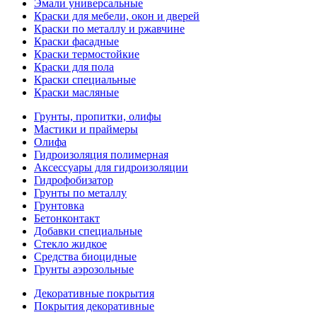
Эмали универсальные
Краски для мебели, окон и дверей
Краски по металлу и ржавчине
Краски фасадные
Краски термостойкие
Краски для пола
Краски специальные
Краски масляные
Грунты, пропитки, олифы
Мастики и праймеры
Олифа
Гидроизоляция полимерная
Аксессуары для гидроизоляции
Гидрофобизатор
Грунты по металлу
Грунтовка
Бетонконтакт
Добавки специальные
Стекло жидкое
Средства биоцидные
Грунты аэрозольные
Декоративные покрытия
Покрытия декоративные