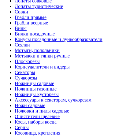
Лопаты совковые
Лопаты туристические
Совки
Грабли прямые
Грабли веерные
Вилы
Вилки посадочные
Конусы посадочные и лункообразователи
Сеялки
Мотыги, полольники
Мотыжки и тяпки ручные
Плоскорезы
Корнеудалители и видеры
Секаторы
Сучкорезы
Ножницы садовые
Ножницы газонные
Ножницы-кусторезы
Аксессуары к секаторам, сучкорезам
Ножи садовые
Ножовки и пилы садовые
Очистители щелевые
Косы, наборы косца
Серпы
Косовища, крепления