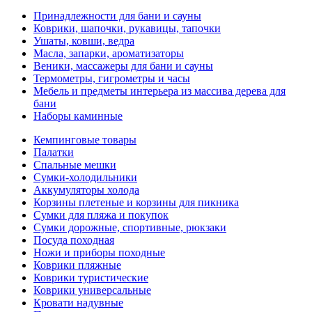
Принадлежности для бани и сауны
Коврики, шапочки, рукавицы, тапочки
Ушаты, ковши, ведра
Масла, запарки, ароматизаторы
Веники, массажеры для бани и сауны
Термометры, гигрометры и часы
Мебель и предметы интерьера из массива дерева для
бани
Наборы каминные
Кемпинговые товары
Палатки
Спальные мешки
Сумки-холодильники
Аккумуляторы холода
Корзины плетеные и корзины для пикника
Сумки для пляжа и покупок
Сумки дорожные, спортивные, рюкзаки
Посуда походная
Ножи и приборы походные
Коврики пляжные
Коврики туристические
Коврики универсальные
Кровати надувные