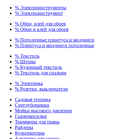
% Электроинструменты
% Электроинструмент
% Обои, клей для обоев
% Обои и клей для обоев
% Потолочные плинтуса и молдинги
% Плинтуса и молдинги потолочные
% Текстиль
% Шторы
% Кухонный текстиль
% Текстиль для спальни
% Электрика
% Розетки, выключатели
Садовая техника
Снегоуборщики
Мойки высокого давления
Газонокосилки
Триммеры для травы
Райдеры
Культиваторы
Аэраторы для газона