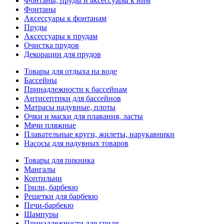
Фонтаны, пруды и аксессуары к ним
Фонтаны
Аксессуары к фонтанам
Пруды
Аксессуары к прудам
Очистка прудов
Декорации для прудов
Товары для отдыха на воде
Бассейны
Принадлежности к бассейнам
Антисептики для бассейнов
Матраcы надувные, плоты
Очки и маски для плавания, ласты
Мячи пляжные
Плавательные круги, жилеты, нарукавники
Насосы для надувных товаров
Товары для пикника
Мангалы
Коптильни
Грили, барбекю
Решетки для барбекю
Печи-барбекю
Шампуры
Принадлежности для гриля