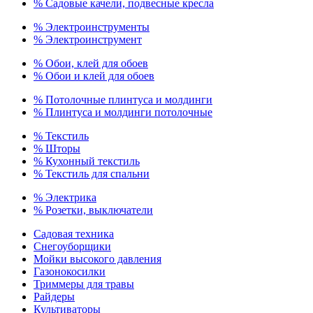
% Садовые качели, подвесные кресла
% Электроинструменты
% Электроинструмент
% Обои, клей для обоев
% Обои и клей для обоев
% Потолочные плинтуса и молдинги
% Плинтуса и молдинги потолочные
% Текстиль
% Шторы
% Кухонный текстиль
% Текстиль для спальни
% Электрика
% Розетки, выключатели
Садовая техника
Снегоуборщики
Мойки высокого давления
Газонокосилки
Триммеры для травы
Райдеры
Культиваторы