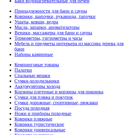
Баки водонагревательные для печей
Принадлежности для бани и сауны
Коврики, шапочки, рукавицы, тапочки
Ушаты, ковши, ведра
Масла, запарки, ароматизаторы
Веники, массажеры для бани и сауны
Термометры, гигрометры и часы
Мебель и предметы интерьера из массива дерева для
бани
Наборы каминные
Кемпинговые товары
Палатки
Спальные мешки
Сумки-холодильники
Аккумуляторы холода
Корзины плетеные и корзины для пикника
Сумки для пляжа и покупок
Сумки дорожные, спортивные, рюкзаки
Посуда походная
Ножи и приборы походные
Коврики пляжные
Коврики туристические
Коврики универсальные