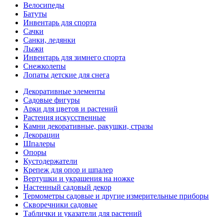
Велосипеды
Батуты
Инвентарь для спорта
Сачки
Санки, ледянки
Лыжи
Инвентарь для зимнего спорта
Снежколепы
Лопаты детские для снега
Декоративные элементы
Садовые фигуры
Арки для цветов и растений
Растения искусственные
Камни декоративные, ракушки, стразы
Декорации
Шпалеры
Опоры
Кустодержатели
Крепеж для опор и шпалер
Вертушки и украшения на ножке
Настенный садовый декор
Термометры садовые и другие измерительные приборы
Скворечники садовые
Таблички и указатели для растений