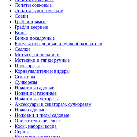
Лопаты совковые
Лопаты туристические
Совки
Грабли прямые
Грабли веерные
Вилы
Вилки посадочные
Конусы посадочные и лункообразователи
Сеялки
Мотыги, полольники
Мотыжки и тяпки ручные
Плоскорезы
Корнеудалители и видеры
Секаторы
Сучкорезы
Ножницы садовые
Ножницы газонные
Ножницы-кусторезы
Аксессуары к секаторам, сучкорезам
Ножи садовые
Ножовки и пилы садовые
Очистители щелевые
Косы, наборы косца
Серпы