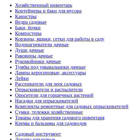
Хозяйственный инвентарь
Контейнеры и баки для мусора
Канистры
Ведра садовые
Баки, бочки
Компостеры
Корзины, ящики, сетки для работы в саду
Водонагреватели дачные
Души дачные
Раковины дачные
Рукомойники дачные
Тумбы под умывальники дачные
Лампы керосиновые, аксессуары
Лейки
Рассеиватели для леек садовых
Опрыскиватели и распылители
Оросители для горшечных растений
Насадки для опрыскивателей
Комплекты ремонтные для садовых опрыскивателей
Сумки, тележки хозяйственные
Товары для хранения садового инвентаря
Кремы и бальзамы для садоводов
Садовый инструмент
Лопаты штыковые