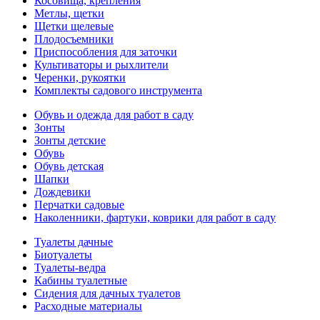
Косовища, крепления
Метлы, щетки
Щетки щелевые
Плодосъемники
Приспособления для заточки
Культиваторы и рыхлители
Черенки, рукоятки
Комплекты садового инструмента
Обувь и одежда для работ в саду
Зонты
Зонты детские
Обувь
Обувь детская
Шапки
Дождевики
Перчатки садовые
Наколенники, фартуки, коврики для работ в саду
Туалеты дачные
Биотуалеты
Туалеты-ведра
Кабины туалетные
Сидения для дачных туалетов
Расходные материалы