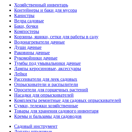
Хозяйственный инвентарь
Контейнеры и баки для мусора
Канистры
Ведра садовые
Баки, бочки
Компостеры
Корзины, ящики, сетки для работы в саду
Водонагреватели дачные
Души дачные
Раковины дачные
Рукомойники дачные
Тумбы под умывальники дачные
Лампы керосиновые, аксессуары
Лейки
Рассеиватели для леек садовых
Опрыскиватели и распылители
Оросители для горшечных растений
Насадки для опрыскивателей
Комплекты ремонтные для садовых опрыскивателей
Сумки, тележки хозяйственные
Товары для хранения садового инвентаря
Кремы и бальзамы для садоводов
Садовый инструмент
Лопаты штыковые