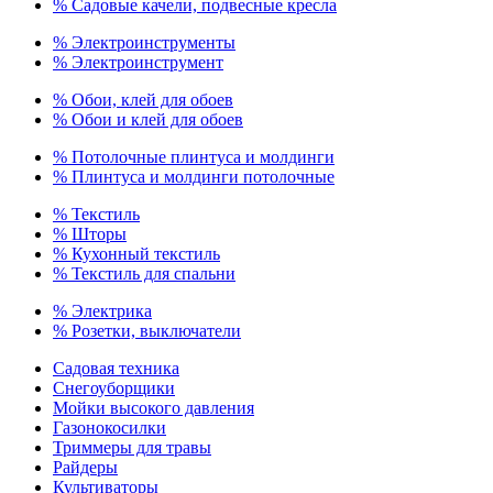
% Садовые качели, подвесные кресла
% Электроинструменты
% Электроинструмент
% Обои, клей для обоев
% Обои и клей для обоев
% Потолочные плинтуса и молдинги
% Плинтуса и молдинги потолочные
% Текстиль
% Шторы
% Кухонный текстиль
% Текстиль для спальни
% Электрика
% Розетки, выключатели
Садовая техника
Снегоуборщики
Мойки высокого давления
Газонокосилки
Триммеры для травы
Райдеры
Культиваторы