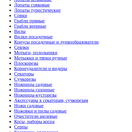
Лопаты совковые
Лопаты туристические
Совки
Грабли прямые
Грабли веерные
Вилы
Вилки посадочные
Конусы посадочные и лункообразователи
Сеялки
Мотыги, полольники
Мотыжки и тяпки ручные
Плоскорезы
Корнеудалители и видеры
Секаторы
Сучкорезы
Ножницы садовые
Ножницы газонные
Ножницы-кусторезы
Аксессуары к секаторам, сучкорезам
Ножи садовые
Ножовки и пилы садовые
Очистители щелевые
Косы, наборы косца
Серпы