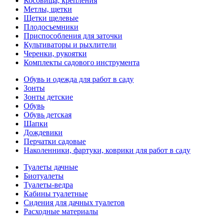
Косовища, крепления
Метлы, щетки
Щетки щелевые
Плодосъемники
Приспособления для заточки
Культиваторы и рыхлители
Черенки, рукоятки
Комплекты садового инструмента
Обувь и одежда для работ в саду
Зонты
Зонты детские
Обувь
Обувь детская
Шапки
Дождевики
Перчатки садовые
Наколенники, фартуки, коврики для работ в саду
Туалеты дачные
Биотуалеты
Туалеты-ведра
Кабины туалетные
Сидения для дачных туалетов
Расходные материалы