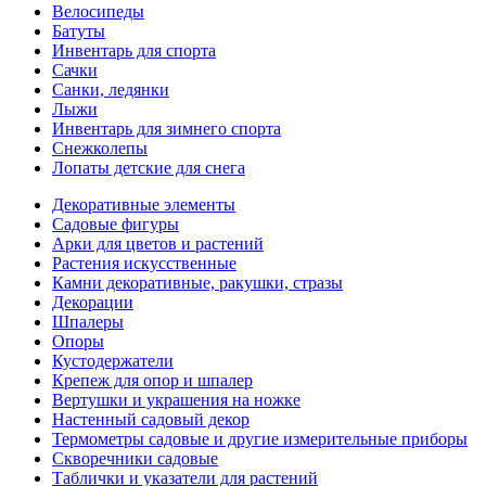
Велосипеды
Батуты
Инвентарь для спорта
Сачки
Санки, ледянки
Лыжи
Инвентарь для зимнего спорта
Снежколепы
Лопаты детские для снега
Декоративные элементы
Садовые фигуры
Арки для цветов и растений
Растения искусственные
Камни декоративные, ракушки, стразы
Декорации
Шпалеры
Опоры
Кустодержатели
Крепеж для опор и шпалер
Вертушки и украшения на ножке
Настенный садовый декор
Термометры садовые и другие измерительные приборы
Скворечники садовые
Таблички и указатели для растений