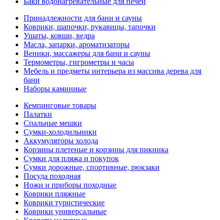
Баки водонагревательные для печей
Принадлежности для бани и сауны
Коврики, шапочки, рукавицы, тапочки
Ушаты, ковши, ведра
Масла, запарки, ароматизаторы
Веники, массажеры для бани и сауны
Термометры, гигрометры и часы
Мебель и предметы интерьера из массива дерева для
бани
Наборы каминные
Кемпинговые товары
Палатки
Спальные мешки
Сумки-холодильники
Аккумуляторы холода
Корзины плетеные и корзины для пикника
Сумки для пляжа и покупок
Сумки дорожные, спортивные, рюкзаки
Посуда походная
Ножи и приборы походные
Коврики пляжные
Коврики туристические
Коврики универсальные