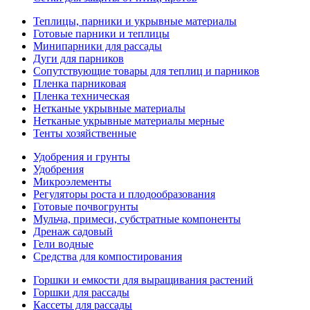
Теплицы, парники и укрывные материалы
Готовые парники и теплицы
Минипарники для рассады
Дуги для парников
Сопутствующие товары для теплиц и парников
Пленка парниковая
Пленка техническая
Нетканые укрывные материалы
Нетканые укрывные материалы мерные
Тенты хозяйственные
Удобрения и грунты
Удобрения
Микроэлементы
Регуляторы роста и плодообразования
Готовые почвогрунты
Мульча, примеси, субстратные компоненты
Дренаж садовый
Гели водные
Средства для компостирования
Горшки и емкости для выращивания растений
Горшки для рассады
Кассеты для рассады