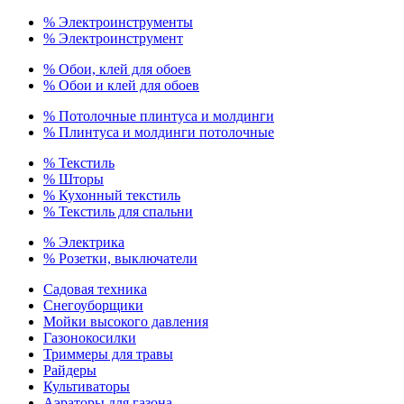
% Электроинструменты
% Электроинструмент
% Обои, клей для обоев
% Обои и клей для обоев
% Потолочные плинтуса и молдинги
% Плинтуса и молдинги потолочные
% Текстиль
% Шторы
% Кухонный текстиль
% Текстиль для спальни
% Электрика
% Розетки, выключатели
Садовая техника
Снегоуборщики
Мойки высокого давления
Газонокосилки
Триммеры для травы
Райдеры
Культиваторы
Аэраторы для газона