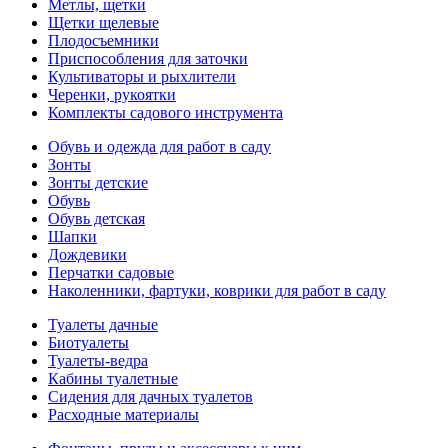
Метлы, щетки
Щетки щелевые
Плодосъемники
Приспособления для заточки
Культиваторы и рыхлители
Черенки, рукоятки
Комплекты садового инструмента
Обувь и одежда для работ в саду
Зонты
Зонты детские
Обувь
Обувь детская
Шапки
Дождевики
Перчатки садовые
Наколенники, фартуки, коврики для работ в саду
Туалеты дачные
Биотуалеты
Туалеты-ведра
Кабины туалетные
Сидения для дачных туалетов
Расходные материалы