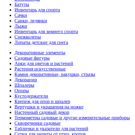
Батуты
Инвентарь для спорта
Сачки
Санки, ледянки
Лыжи
Инвентарь для зимнего спорта
Снежколепы
Лопаты детские для снега
Декоративные элементы
Садовые фигуры
Арки для цветов и растений
Растения искусственные
Камни декоративные, ракушки, стразы
Декорации
Шпалеры
Опоры
Кустодержатели
Крепеж для опор и шпалер
Вертушки и украшения на ножке
Настенный садовый декор
Термометры садовые и другие измерительные приборы
Скворечники садовые
Таблички и указатели для растений
Сетки для защиты от птиц, кротов