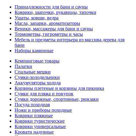
Принадлежности для бани и сауны
Коврики, шапочки, рукавицы, тапочки
Ушаты, ковши, ведра
Масла, запарки, ароматизаторы
Веники, массажеры для бани и сауны
Термометры, гигрометры и часы
Мебель и предметы интерьера из массива дерева для
бани
Наборы каминные
Кемпинговые товары
Палатки
Спальные мешки
Сумки-холодильники
Аккумуляторы холода
Корзины плетеные и корзины для пикника
Сумки для пляжа и покупок
Сумки дорожные, спортивные, рюкзаки
Посуда походная
Ножи и приборы походные
Коврики пляжные
Коврики туристические
Коврики универсальные
Кровати надувные