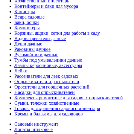
Хозяйственный инвентарь
Контейнеры и баки для мусора
Канистры
Ведра садовые
Баки, бочки
Компостеры
Корзины, ящики, сетки для работы в саду
Водонагреватели дачные
Души дачные
Раковины дачные
Рукомойники дачные
Тумбы под умывальники дачные
Лампы керосиновые, аксессуары
Лейки
Рассеиватели для леек садовых
Опрыскиватели и распылители
Оросители для горшечных растений
Насадки для опрыскивателей
Комплекты ремонтные для садовых опрыскивателей
Сумки, тележки хозяйственные
Товары для хранения садового инвентаря
Кремы и бальзамы для садоводов
Садовый инструмент
Лопаты штыковые