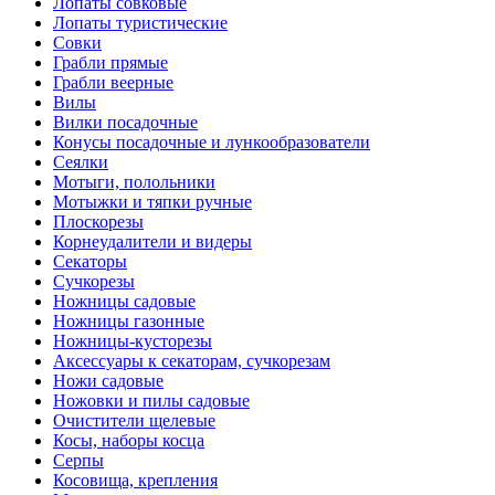
Лопаты совковые
Лопаты туристические
Совки
Грабли прямые
Грабли веерные
Вилы
Вилки посадочные
Конусы посадочные и лункообразователи
Сеялки
Мотыги, полольники
Мотыжки и тяпки ручные
Плоскорезы
Корнеудалители и видеры
Секаторы
Сучкорезы
Ножницы садовые
Ножницы газонные
Ножницы-кусторезы
Аксессуары к секаторам, сучкорезам
Ножи садовые
Ножовки и пилы садовые
Очистители щелевые
Косы, наборы косца
Серпы
Косовища, крепления