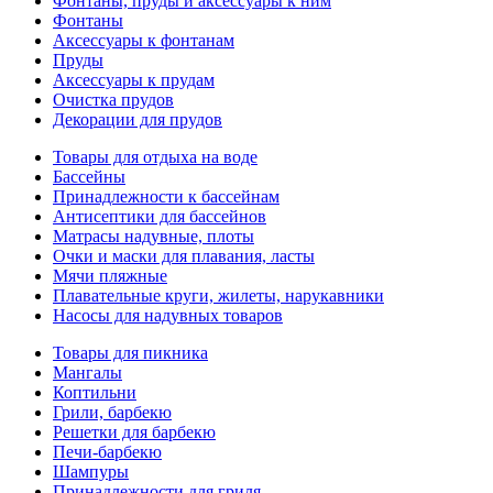
Фонтаны, пруды и аксессуары к ним
Фонтаны
Аксессуары к фонтанам
Пруды
Аксессуары к прудам
Очистка прудов
Декорации для прудов
Товары для отдыха на воде
Бассейны
Принадлежности к бассейнам
Антисептики для бассейнов
Матраcы надувные, плоты
Очки и маски для плавания, ласты
Мячи пляжные
Плавательные круги, жилеты, нарукавники
Насосы для надувных товаров
Товары для пикника
Мангалы
Коптильни
Грили, барбекю
Решетки для барбекю
Печи-барбекю
Шампуры
Принадлежности для гриля