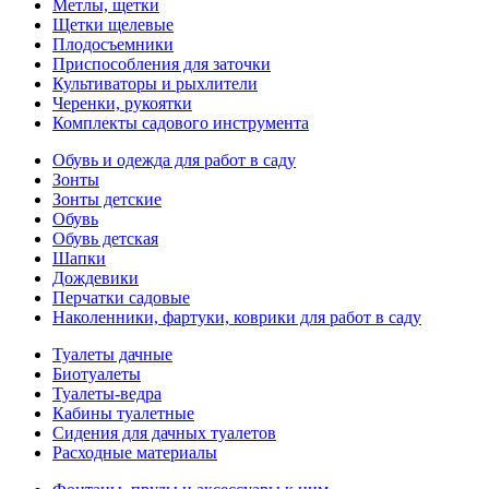
Метлы, щетки
Щетки щелевые
Плодосъемники
Приспособления для заточки
Культиваторы и рыхлители
Черенки, рукоятки
Комплекты садового инструмента
Обувь и одежда для работ в саду
Зонты
Зонты детские
Обувь
Обувь детская
Шапки
Дождевики
Перчатки садовые
Наколенники, фартуки, коврики для работ в саду
Туалеты дачные
Биотуалеты
Туалеты-ведра
Кабины туалетные
Сидения для дачных туалетов
Расходные материалы