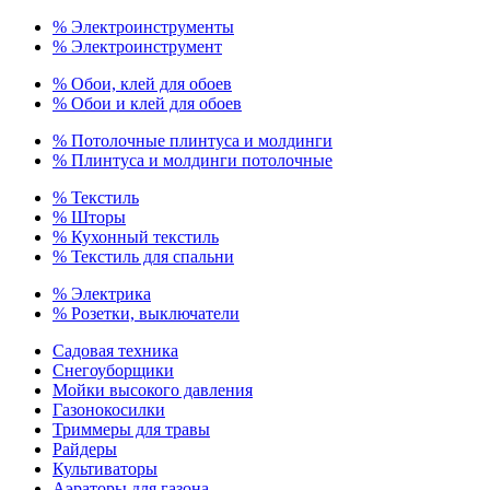
% Электроинструменты
% Электроинструмент
% Обои, клей для обоев
% Обои и клей для обоев
% Потолочные плинтуса и молдинги
% Плинтуса и молдинги потолочные
% Текстиль
% Шторы
% Кухонный текстиль
% Текстиль для спальни
% Электрика
% Розетки, выключатели
Садовая техника
Снегоуборщики
Мойки высокого давления
Газонокосилки
Триммеры для травы
Райдеры
Культиваторы
Аэраторы для газона