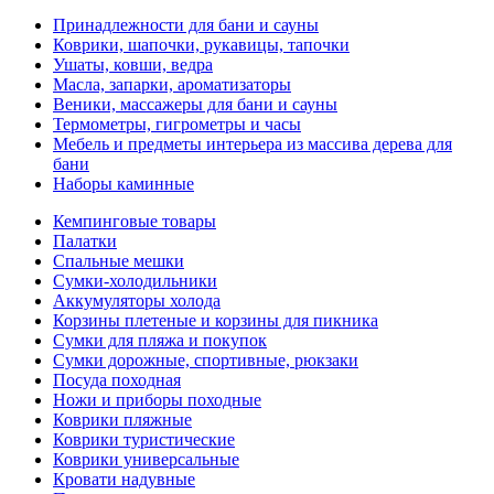
Принадлежности для бани и сауны
Коврики, шапочки, рукавицы, тапочки
Ушаты, ковши, ведра
Масла, запарки, ароматизаторы
Веники, массажеры для бани и сауны
Термометры, гигрометры и часы
Мебель и предметы интерьера из массива дерева для
бани
Наборы каминные
Кемпинговые товары
Палатки
Спальные мешки
Сумки-холодильники
Аккумуляторы холода
Корзины плетеные и корзины для пикника
Сумки для пляжа и покупок
Сумки дорожные, спортивные, рюкзаки
Посуда походная
Ножи и приборы походные
Коврики пляжные
Коврики туристические
Коврики универсальные
Кровати надувные