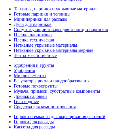
Теплицы, парники и укрывные материалы
Готовые парники и теплицы
Минипарники для рассады
Дуги для парников
Сопутствующие товары для теплиц и парников
Пленка парниковая
Пленка техническая
Нетканые укрывные материалы
Нетканые укрывные материалы мерные
Тенты хозяйственные
Удобрения и грунты
Удобрения
Микроэлементы
Регуляторы роста и плодообразования
Готовые почвогрунты
Мульча, примеси, субстратные компоненты
Дренаж садовый
Гели водные
Средства для компостирования
Горшки и емкости для выращивания растений
Горшки для рассады
Кассеты для рассады