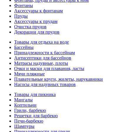
Фонтаны, пруды и аксессуары к ним
Фонтаны
Аксессуары к фонтанам
Пруды
Аксессуары к прудам
Очистка прудов
Декорации для прудов
Товары для отдыха на воде
Бассейны
Принадлежности к бассейнам
Антисептики для бассейнов
Матраcы надувные, плоты
Очки и маски для плавания, ласты
Мячи пляжные
Плавательные круги, жилеты, нарукавники
Насосы для надувных товаров
Товары для пикника
Мангалы
Коптильни
Грили, барбекю
Решетки для барбекю
Печи-барбекю
Шампуры
Принадлежности для гриля