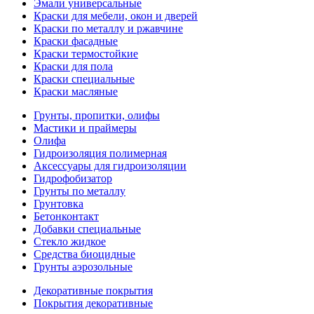
Эмали универсальные
Краски для мебели, окон и дверей
Краски по металлу и ржавчине
Краски фасадные
Краски термостойкие
Краски для пола
Краски специальные
Краски масляные
Грунты, пропитки, олифы
Мастики и праймеры
Олифа
Гидроизоляция полимерная
Аксессуары для гидроизоляции
Гидрофобизатор
Грунты по металлу
Грунтовка
Бетонконтакт
Добавки специальные
Стекло жидкое
Средства биоцидные
Грунты аэрозольные
Декоративные покрытия
Покрытия декоративные