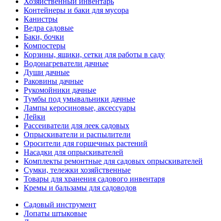
Хозяйственный инвентарь
Контейнеры и баки для мусора
Канистры
Ведра садовые
Баки, бочки
Компостеры
Корзины, ящики, сетки для работы в саду
Водонагреватели дачные
Души дачные
Раковины дачные
Рукомойники дачные
Тумбы под умывальники дачные
Лампы керосиновые, аксессуары
Лейки
Рассеиватели для леек садовых
Опрыскиватели и распылители
Оросители для горшечных растений
Насадки для опрыскивателей
Комплекты ремонтные для садовых опрыскивателей
Сумки, тележки хозяйственные
Товары для хранения садового инвентаря
Кремы и бальзамы для садоводов
Садовый инструмент
Лопаты штыковые