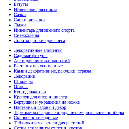
Батуты
Инвентарь для спорта
Сачки
Санки, ледянки
Лыжи
Инвентарь для зимнего спорта
Снежколепы
Лопаты детские для снега
Декоративные элементы
Садовые фигуры
Арки для цветов и растений
Растения искусственные
Камни декоративные, ракушки, стразы
Декорации
Шпалеры
Опоры
Кустодержатели
Крепеж для опор и шпалер
Вертушки и украшения на ножке
Настенный садовый декор
Термометры садовые и другие измерительные приборы
Скворечники садовые
Таблички и указатели для растений
Сетки для защиты от птиц, кротов