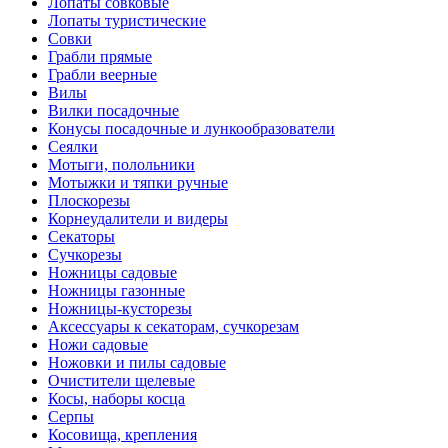
Лопаты совковые
Лопаты туристические
Совки
Грабли прямые
Грабли веерные
Вилы
Вилки посадочные
Конусы посадочные и лункообразователи
Сеялки
Мотыги, полольники
Мотыжки и тяпки ручные
Плоскорезы
Корнеудалители и видеры
Секаторы
Сучкорезы
Ножницы садовые
Ножницы газонные
Ножницы-кусторезы
Аксессуары к секаторам, сучкорезам
Ножи садовые
Ножовки и пилы садовые
Очистители щелевые
Косы, наборы косца
Серпы
Косовища, крепления