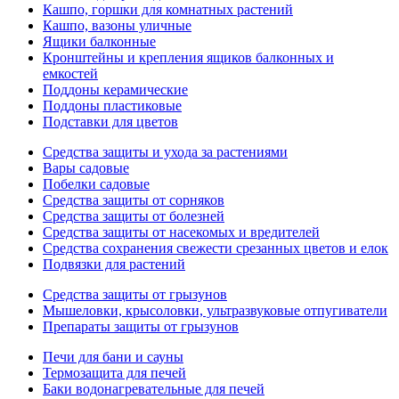
Кашпо, горшки для комнатных растений
Кашпо, вазоны уличные
Ящики балконные
Кронштейны и крепления ящиков балконных и
емкостей
Поддоны керамические
Поддоны пластиковые
Подставки для цветов
Средства защиты и ухода за растениями
Вары садовые
Побелки садовые
Средства защиты от сорняков
Средства защиты от болезней
Средства защиты от насекомых и вредителей
Средства сохранения свежести срезанных цветов и елок
Подвязки для растений
Средства защиты от грызунов
Мышеловки, крысоловки, ультразвуковые отпугиватели
Препараты защиты от грызунов
Печи для бани и сауны
Термозащита для печей
Баки водонагревательные для печей