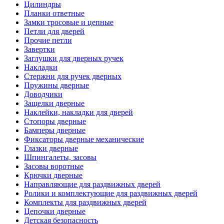
Цилиндры
Планки ответные
Замки тросовые и цепные
Петли для дверей
Прочие петли
Завертки
Заглушки для дверных ручек
Накладки
Стержни для ручек дверных
Пружины дверные
Доводчики
Защелки дверные
Наклейки, накладки для дверей
Стопоры дверные
Бамперы дверные
Фиксаторы дверные механические
Глазки дверные
Шпингалеты, засовы
Засовы воротные
Крючки дверные
Направляющие для раздвижных дверей
Ролики и комплектующие для раздвижных дверей
Комплекты для раздвижных дверей
Цепочки дверные
Детская безопасность