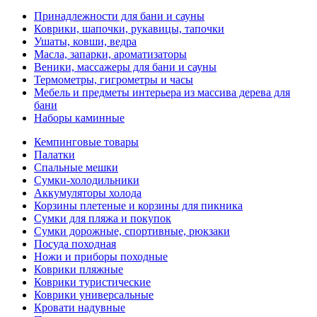
Принадлежности для бани и сауны
Коврики, шапочки, рукавицы, тапочки
Ушаты, ковши, ведра
Масла, запарки, ароматизаторы
Веники, массажеры для бани и сауны
Термометры, гигрометры и часы
Мебель и предметы интерьера из массива дерева для
бани
Наборы каминные
Кемпинговые товары
Палатки
Спальные мешки
Сумки-холодильники
Аккумуляторы холода
Корзины плетеные и корзины для пикника
Сумки для пляжа и покупок
Сумки дорожные, спортивные, рюкзаки
Посуда походная
Ножи и приборы походные
Коврики пляжные
Коврики туристические
Коврики универсальные
Кровати надувные