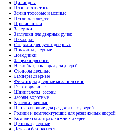
Цилиндры
Планки ответные
Замки тросовые и цепные
Петли для дверей
Прочие петли
Завертки
Заглушки для дверных ручек
Накладки
Стержни для ручек дверных
Пружины дверные
Доводчики
Защелки дверные
Наклейки, накладки для дверей
Стопоры дверные
Бамперы дверные
Фиксаторы дверные механические
Глазки дверные
Шпингалеты, засовы
Засовы воротные
Крючки дверные
Направляющие для раздвижных дверей
Ролики и комплектующие для раздвижных дверей
Комплекты для раздвижных дверей
Цепочки дверные
Детская безопасность