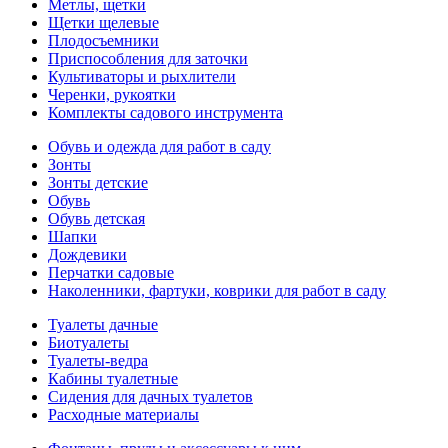
Метлы, щетки
Щетки щелевые
Плодосъемники
Приспособления для заточки
Культиваторы и рыхлители
Черенки, рукоятки
Комплекты садового инструмента
Обувь и одежда для работ в саду
Зонты
Зонты детские
Обувь
Обувь детская
Шапки
Дождевики
Перчатки садовые
Наколенники, фартуки, коврики для работ в саду
Туалеты дачные
Биотуалеты
Туалеты-ведра
Кабины туалетные
Сидения для дачных туалетов
Расходные материалы