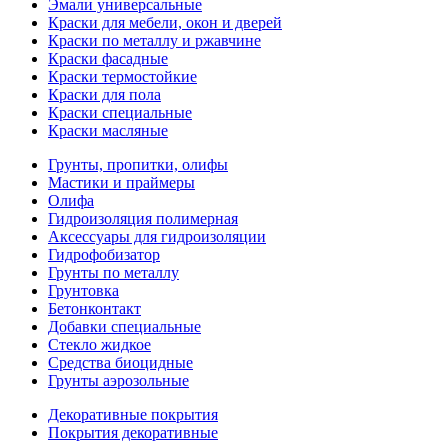
Эмали универсальные
Краски для мебели, окон и дверей
Краски по металлу и ржавчине
Краски фасадные
Краски термостойкие
Краски для пола
Краски специальные
Краски масляные
Грунты, пропитки, олифы
Мастики и праймеры
Олифа
Гидроизоляция полимерная
Аксессуары для гидроизоляции
Гидрофобизатор
Грунты по металлу
Грунтовка
Бетонконтакт
Добавки специальные
Стекло жидкое
Средства биоцидные
Грунты аэрозольные
Декоративные покрытия
Покрытия декоративные