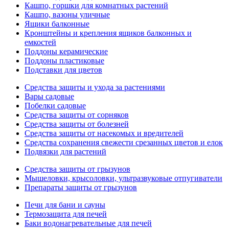
Кашпо, горшки для комнатных растений
Кашпо, вазоны уличные
Ящики балконные
Кронштейны и крепления ящиков балконных и
емкостей
Поддоны керамические
Поддоны пластиковые
Подставки для цветов
Средства защиты и ухода за растениями
Вары садовые
Побелки садовые
Средства защиты от сорняков
Средства защиты от болезней
Средства защиты от насекомых и вредителей
Средства сохранения свежести срезанных цветов и елок
Подвязки для растений
Средства защиты от грызунов
Мышеловки, крысоловки, ультразвуковые отпугиватели
Препараты защиты от грызунов
Печи для бани и сауны
Термозащита для печей
Баки водонагревательные для печей