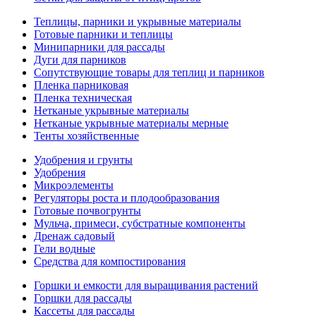
Теплицы, парники и укрывные материалы
Готовые парники и теплицы
Минипарники для рассады
Дуги для парников
Сопутствующие товары для теплиц и парников
Пленка парниковая
Пленка техническая
Нетканые укрывные материалы
Нетканые укрывные материалы мерные
Тенты хозяйственные
Удобрения и грунты
Удобрения
Микроэлементы
Регуляторы роста и плодообразования
Готовые почвогрунты
Мульча, примеси, субстратные компоненты
Дренаж садовый
Гели водные
Средства для компостирования
Горшки и емкости для выращивания растений
Горшки для рассады
Кассеты для рассады