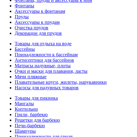
Фонтаны, пруды и аксессуары к ним
Фонтаны
Аксессуары к фонтанам
Пруды
Аксессуары к прудам
Очистка прудов
Декорации для прудов
Товары для отдыха на воде
Бассейны
Принадлежности к бассейнам
Антисептики для бассейнов
Матраcы надувные, плоты
Очки и маски для плавания, ласты
Мячи пляжные
Плавательные круги, жилеты, нарукавники
Насосы для надувных товаров
Товары для пикника
Мангалы
Коптильни
Грили, барбекю
Решетки для барбекю
Печи-барбекю
Шампуры
Принадлежности для гриля