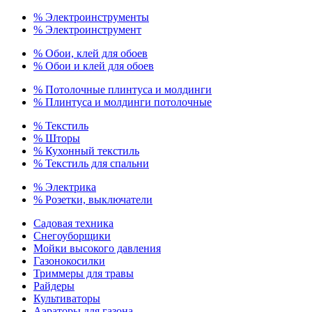
% Электроинструменты
% Электроинструмент
% Обои, клей для обоев
% Обои и клей для обоев
% Потолочные плинтуса и молдинги
% Плинтуса и молдинги потолочные
% Текстиль
% Шторы
% Кухонный текстиль
% Текстиль для спальни
% Электрика
% Розетки, выключатели
Садовая техника
Снегоуборщики
Мойки высокого давления
Газонокосилки
Триммеры для травы
Райдеры
Культиваторы
Аэраторы для газона