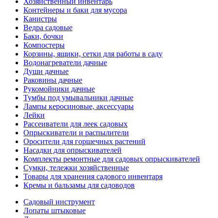
Хозяйственный инвентарь
Контейнеры и баки для мусора
Канистры
Ведра садовые
Баки, бочки
Компостеры
Корзины, ящики, сетки для работы в саду
Водонагреватели дачные
Души дачные
Раковины дачные
Рукомойники дачные
Тумбы под умывальники дачные
Лампы керосиновые, аксессуары
Лейки
Рассеиватели для леек садовых
Опрыскиватели и распылители
Оросители для горшечных растений
Насадки для опрыскивателей
Комплекты ремонтные для садовых опрыскивателей
Сумки, тележки хозяйственные
Товары для хранения садового инвентаря
Кремы и бальзамы для садоводов
Садовый инструмент
Лопаты штыковые