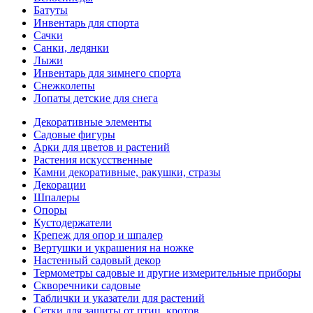
Батуты
Инвентарь для спорта
Сачки
Санки, ледянки
Лыжи
Инвентарь для зимнего спорта
Снежколепы
Лопаты детские для снега
Декоративные элементы
Садовые фигуры
Арки для цветов и растений
Растения искусственные
Камни декоративные, ракушки, стразы
Декорации
Шпалеры
Опоры
Кустодержатели
Крепеж для опор и шпалер
Вертушки и украшения на ножке
Настенный садовый декор
Термометры садовые и другие измерительные приборы
Скворечники садовые
Таблички и указатели для растений
Сетки для защиты от птиц, кротов