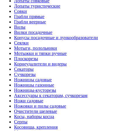
Лопаты совковые
Лопаты туристические
Совки
Грабли прямые
Грабли веерные
Вилы
Вилки посадочные
Конусы посадочные и лункообразователи
Сеялки
Мотыги, полольники
Мотыжки и тяпки ручные
Плоскорезы
Корнеудалители и видеры
Секаторы
Сучкорезы
Ножницы садовые
Ножницы газонные
Ножницы-кусторезы
Аксессуары к секаторам, сучкорезам
Ножи садовые
Ножовки и пилы садовые
Очистители щелевые
Косы, наборы косца
Серпы
Косовища, крепления