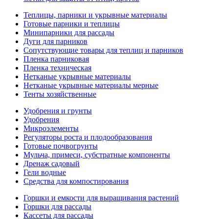
Теплицы, парники и укрывные материалы
Готовые парники и теплицы
Минипарники для рассады
Дуги для парников
Сопутствующие товары для теплиц и парников
Пленка парниковая
Пленка техническая
Нетканые укрывные материалы
Нетканые укрывные материалы мерные
Тенты хозяйственные
Удобрения и грунты
Удобрения
Микроэлементы
Регуляторы роста и плодообразования
Готовые почвогрунты
Мульча, примеси, субстратные компоненты
Дренаж садовый
Гели водные
Средства для компостирования
Горшки и емкости для выращивания растений
Горшки для рассады
Кассеты для рассады