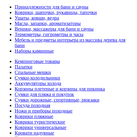
Принадлежности для бани и сауны
Коврики, шапочки, рукавицы, тапочки
Ушаты, ковши, ведра
Масла, запарки, ароматизаторы
Веники, массажеры для бани и сауны
Термометры, гигрометры и часы
Мебель и предметы интерьера из массива дерева для
бани
Наборы каминные
Кемпинговые товары
Палатки
Спальные мешки
Сумки-холодильники
Аккумуляторы холода
Корзины плетеные и корзины для пикника
Сумки для пляжа и покупок
Сумки дорожные, спортивные, рюкзаки
Посуда походная
Ножи и приборы походные
Коврики пляжные
Коврики туристические
Коврики универсальные
Кровати надувные