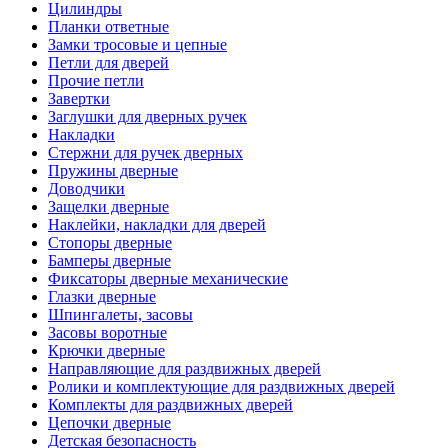
Цилиндры
Планки ответные
Замки тросовые и цепные
Петли для дверей
Прочие петли
Завертки
Заглушки для дверных ручек
Накладки
Стержни для ручек дверных
Пружины дверные
Доводчики
Защелки дверные
Наклейки, накладки для дверей
Стопоры дверные
Бамперы дверные
Фиксаторы дверные механические
Глазки дверные
Шпингалеты, засовы
Засовы воротные
Крючки дверные
Направляющие для раздвижных дверей
Ролики и комплектующие для раздвижных дверей
Комплекты для раздвижных дверей
Цепочки дверные
Детская безопасность