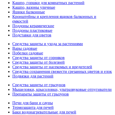
Кашпо, горшки для комнатных растений
Кашпо, вазоны уличные
Ящики балконные
Кронштейны и крепления ящиков балконных и
емкостей
Поддоны керамические
Поддоны пластиковые
Подставки для цветов
Средства защиты и ухода за растениями
Вары садовые
Побелки садовые
Средства защиты от сорняков
Средства защиты от болезней
Средства защиты от насекомых и вредителей
Средства сохранения свежести срезанных цветов и елок
Подвязки для растений
Средства защиты от грызунов
Мышеловки, крысоловки, ультразвуковые отпугиватели
Препараты защиты от грызунов
Печи для бани и сауны
Термозащита для печей
Баки водонагревательные для печей