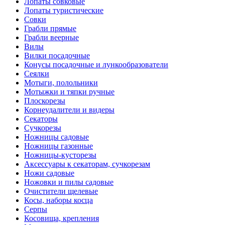
Лопаты совковые
Лопаты туристические
Совки
Грабли прямые
Грабли веерные
Вилы
Вилки посадочные
Конусы посадочные и лункообразователи
Сеялки
Мотыги, полольники
Мотыжки и тяпки ручные
Плоскорезы
Корнеудалители и видеры
Секаторы
Сучкорезы
Ножницы садовые
Ножницы газонные
Ножницы-кусторезы
Аксессуары к секаторам, сучкорезам
Ножи садовые
Ножовки и пилы садовые
Очистители щелевые
Косы, наборы косца
Серпы
Косовища, крепления