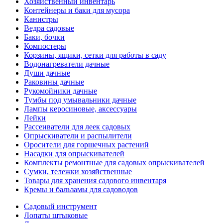
Хозяйственный инвентарь
Контейнеры и баки для мусора
Канистры
Ведра садовые
Баки, бочки
Компостеры
Корзины, ящики, сетки для работы в саду
Водонагреватели дачные
Души дачные
Раковины дачные
Рукомойники дачные
Тумбы под умывальники дачные
Лампы керосиновые, аксессуары
Лейки
Рассеиватели для леек садовых
Опрыскиватели и распылители
Оросители для горшечных растений
Насадки для опрыскивателей
Комплекты ремонтные для садовых опрыскивателей
Сумки, тележки хозяйственные
Товары для хранения садового инвентаря
Кремы и бальзамы для садоводов
Садовый инструмент
Лопаты штыковые