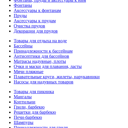
Фонтаны, пруды и аксессуары к ним
Фонтаны
Аксессуары к фонтанам
Пруды
Аксессуары к прудам
Очистка прудов
Декорации для прудов
Товары для отдыха на воде
Бассейны
Принадлежности к бассейнам
Антисептики для бассейнов
Матраcы надувные, плоты
Очки и маски для плавания, ласты
Мячи пляжные
Плавательные круги, жилеты, нарукавники
Насосы для надувных товаров
Товары для пикника
Мангалы
Коптильни
Грили, барбекю
Решетки для барбекю
Печи-барбекю
Шампуры
Принадлежности для гриля