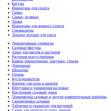
Батуты
Инвентарь для спорта
Сачки
Санки, ледянки
Лыжи
Инвентарь для зимнего спорта
Снежколепы
Лопаты детские для снега
Декоративные элементы
Садовые фигуры
Арки для цветов и растений
Растения искусственные
Камни декоративные, ракушки, стразы
Декорации
Шпалеры
Опоры
Кустодержатели
Крепеж для опор и шпалер
Вертушки и украшения на ножке
Настенный садовый декор
Термометры садовые и другие измерительные приборы
Скворечники садовые
Таблички и указатели для растений
Сетки для защиты от птиц, кротов