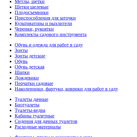
Метлы, щетки
Щетки щелевые
Плодосъемники
Приспособления для заточки
Культиваторы и рыхлители
Черенки, рукоятки
Комплекты садового инструмента
Обувь и одежда для работ в саду
Зонты
Зонты детские
Обувь
Обувь детская
Шапки
Дождевики
Перчатки садовые
Наколенники, фартуки, коврики для работ в саду
Туалеты дачные
Биотуалеты
Туалеты-ведра
Кабины туалетные
Сидения для дачных туалетов
Расходные материалы