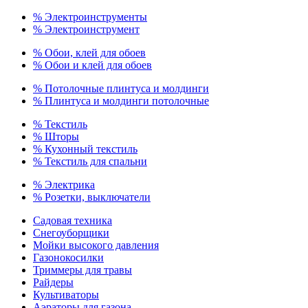
% Электроинструменты
% Электроинструмент
% Обои, клей для обоев
% Обои и клей для обоев
% Потолочные плинтуса и молдинги
% Плинтуса и молдинги потолочные
% Текстиль
% Шторы
% Кухонный текстиль
% Текстиль для спальни
% Электрика
% Розетки, выключатели
Садовая техника
Снегоуборщики
Мойки высокого давления
Газонокосилки
Триммеры для травы
Райдеры
Культиваторы
Аэраторы для газона