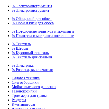
% Электроинструменты
% Электроинструмент
% Обои, клей для обоев
% Обои и клей для обоев
% Потолочные плинтуса и молдинги
% Плинтуса и молдинги потолочные
% Текстиль
% Шторы
% Кухонный текстиль
% Текстиль для спальни
% Электрика
% Розетки, выключатели
Садовая техника
Снегоуборщики
Мойки высокого давления
Газонокосилки
Триммеры для травы
Райдеры
Культиваторы
Аэраторы для газона