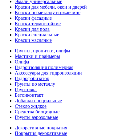
Эмали универсальные
Краски для мебели, окон и дверей
Краски по металлу и ржавчине
Краски фасадные
Краски термостойкие
Краски для пола
Краски специальные
Краски масляные
Грунты, пропитки, олифы
Мастики и праймеры
Олифа
Гидроизоляция полимерная
Аксессуары для гидроизоляции
Гидрофобизатор
Грунты по металлу
Грунтовка
Бетонконтакт
Добавки специальные
Стекло жидкое
Средства биоцидные
Грунты аэрозольные
Декоративные покрытия
Покрытия декоративные