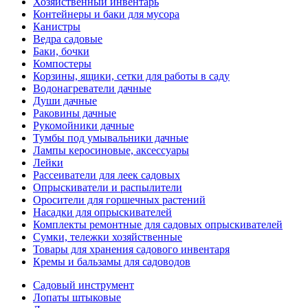
Хозяйственный инвентарь
Контейнеры и баки для мусора
Канистры
Ведра садовые
Баки, бочки
Компостеры
Корзины, ящики, сетки для работы в саду
Водонагреватели дачные
Души дачные
Раковины дачные
Рукомойники дачные
Тумбы под умывальники дачные
Лампы керосиновые, аксессуары
Лейки
Рассеиватели для леек садовых
Опрыскиватели и распылители
Оросители для горшечных растений
Насадки для опрыскивателей
Комплекты ремонтные для садовых опрыскивателей
Сумки, тележки хозяйственные
Товары для хранения садового инвентаря
Кремы и бальзамы для садоводов
Садовый инструмент
Лопаты штыковые