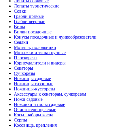
Лопаты совковые
Лопаты туристические
Совки
Грабли прямые
Грабли веерные
Вилы
Вилки посадочные
Конусы посадочные и лункообразователи
Сеялки
Мотыги, полольники
Мотыжки и тяпки ручные
Плоскорезы
Корнеудалители и видеры
Секаторы
Сучкорезы
Ножницы садовые
Ножницы газонные
Ножницы-кусторезы
Аксессуары к секаторам, сучкорезам
Ножи садовые
Ножовки и пилы садовые
Очистители щелевые
Косы, наборы косца
Серпы
Косовища, крепления