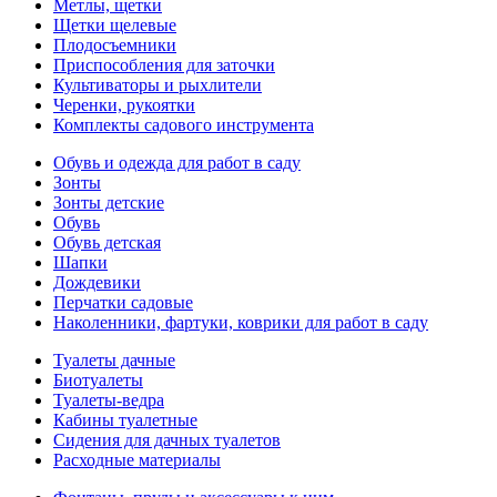
Метлы, щетки
Щетки щелевые
Плодосъемники
Приспособления для заточки
Культиваторы и рыхлители
Черенки, рукоятки
Комплекты садового инструмента
Обувь и одежда для работ в саду
Зонты
Зонты детские
Обувь
Обувь детская
Шапки
Дождевики
Перчатки садовые
Наколенники, фартуки, коврики для работ в саду
Туалеты дачные
Биотуалеты
Туалеты-ведра
Кабины туалетные
Сидения для дачных туалетов
Расходные материалы