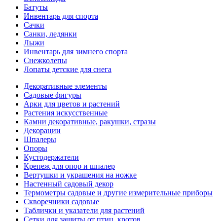
Батуты
Инвентарь для спорта
Сачки
Санки, ледянки
Лыжи
Инвентарь для зимнего спорта
Снежколепы
Лопаты детские для снега
Декоративные элементы
Садовые фигуры
Арки для цветов и растений
Растения искусственные
Камни декоративные, ракушки, стразы
Декорации
Шпалеры
Опоры
Кустодержатели
Крепеж для опор и шпалер
Вертушки и украшения на ножке
Настенный садовый декор
Термометры садовые и другие измерительные приборы
Скворечники садовые
Таблички и указатели для растений
Сетки для защиты от птиц, кротов