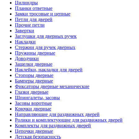
Цилиндры
Планки ответные
Замки тросовые и цепные
Петли для дверей
Прочие петли
Завертки
Заглушки для дверных ручек
Накладки
Стержни для ручек дверных
Пружины дверные
Доводчики
Защелки дверные
Наклейки, накладки для дверей
Стопоры дверные
Бамперы дверные
Фиксаторы дверные механические
Глазки дверные
Шпингалеты, засовы
Засовы воротные
Крючки дверные
Направляющие для раздвижных дверей
Ролики и комплектующие для раздвижных дверей
Комплекты для раздвижных дверей
Цепочки дверные
Детская безопасность