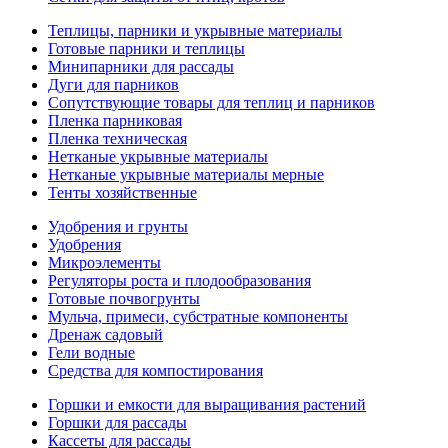
Теплицы, парники и укрывные материалы
Готовые парники и теплицы
Минипарники для рассады
Дуги для парников
Сопутствующие товары для теплиц и парников
Пленка парниковая
Пленка техническая
Нетканые укрывные материалы
Нетканые укрывные материалы мерные
Тенты хозяйственные
Удобрения и грунты
Удобрения
Микроэлементы
Регуляторы роста и плодообразования
Готовые почвогрунты
Мульча, примеси, субстратные компоненты
Дренаж садовый
Гели водные
Средства для компостирования
Горшки и емкости для выращивания растений
Горшки для рассады
Кассеты для рассады