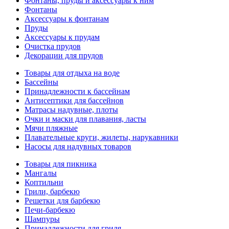
Фонтаны, пруды и аксессуары к ним
Фонтаны
Аксессуары к фонтанам
Пруды
Аксессуары к прудам
Очистка прудов
Декорации для прудов
Товары для отдыха на воде
Бассейны
Принадлежности к бассейнам
Антисептики для бассейнов
Матраcы надувные, плоты
Очки и маски для плавания, ласты
Мячи пляжные
Плавательные круги, жилеты, нарукавники
Насосы для надувных товаров
Товары для пикника
Мангалы
Коптильни
Грили, барбекю
Решетки для барбекю
Печи-барбекю
Шампуры
Принадлежности для гриля