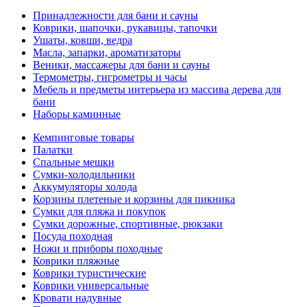
Принадлежности для бани и сауны
Коврики, шапочки, рукавицы, тапочки
Ушаты, ковши, ведра
Масла, запарки, ароматизаторы
Веники, массажеры для бани и сауны
Термометры, гигрометры и часы
Мебель и предметы интерьера из массива дерева для
бани
Наборы каминные
Кемпинговые товары
Палатки
Спальные мешки
Сумки-холодильники
Аккумуляторы холода
Корзины плетеные и корзины для пикника
Сумки для пляжа и покупок
Сумки дорожные, спортивные, рюкзаки
Посуда походная
Ножи и приборы походные
Коврики пляжные
Коврики туристические
Коврики универсальные
Кровати надувные