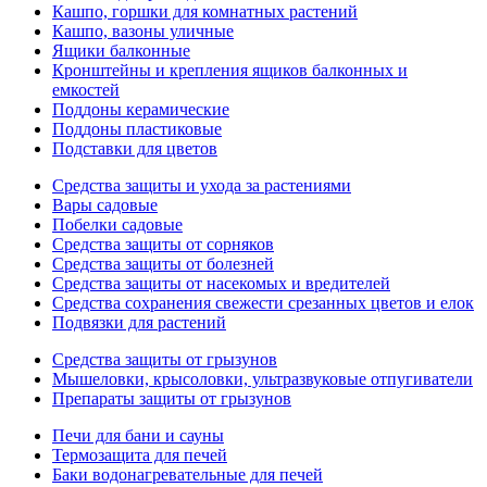
Кашпо, горшки для комнатных растений
Кашпо, вазоны уличные
Ящики балконные
Кронштейны и крепления ящиков балконных и
емкостей
Поддоны керамические
Поддоны пластиковые
Подставки для цветов
Средства защиты и ухода за растениями
Вары садовые
Побелки садовые
Средства защиты от сорняков
Средства защиты от болезней
Средства защиты от насекомых и вредителей
Средства сохранения свежести срезанных цветов и елок
Подвязки для растений
Средства защиты от грызунов
Мышеловки, крысоловки, ультразвуковые отпугиватели
Препараты защиты от грызунов
Печи для бани и сауны
Термозащита для печей
Баки водонагревательные для печей