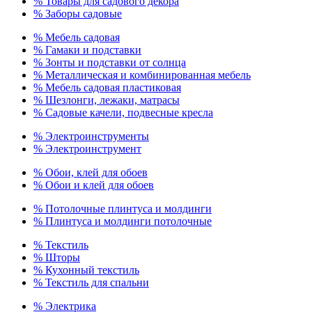
% Товары для садового декора
% Заборы садовые
% Мебель садовая
% Гамаки и подставки
% Зонты и подставки от солнца
% Металлическая и комбинированная мебель
% Мебель садовая пластиковая
% Шезлонги, лежаки, матрасы
% Садовые качели, подвесные кресла
% Электроинструменты
% Электроинструмент
% Обои, клей для обоев
% Обои и клей для обоев
% Потолочные плинтуса и молдинги
% Плинтуса и молдинги потолочные
% Текстиль
% Шторы
% Кухонный текстиль
% Текстиль для спальни
% Электрика