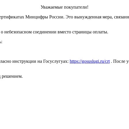
Уважаемые покупатели!
ертификатах Минцифры России. Это вынужденная мера, связанн
 о небезопасном соединении вместо страницы оплаты.
ь:
ласно инструкции на Госуслугуах:
https://gosuslugi.ru/crt
. После у
д решением.