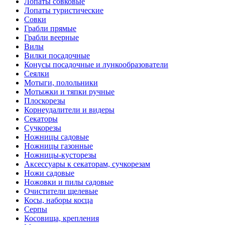
Лопаты совковые
Лопаты туристические
Совки
Грабли прямые
Грабли веерные
Вилы
Вилки посадочные
Конусы посадочные и лункообразователи
Сеялки
Мотыги, полольники
Мотыжки и тяпки ручные
Плоскорезы
Корнеудалители и видеры
Секаторы
Сучкорезы
Ножницы садовые
Ножницы газонные
Ножницы-кусторезы
Аксессуары к секаторам, сучкорезам
Ножи садовые
Ножовки и пилы садовые
Очистители щелевые
Косы, наборы косца
Серпы
Косовища, крепления