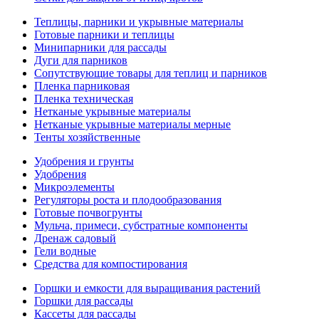
Теплицы, парники и укрывные материалы
Готовые парники и теплицы
Минипарники для рассады
Дуги для парников
Сопутствующие товары для теплиц и парников
Пленка парниковая
Пленка техническая
Нетканые укрывные материалы
Нетканые укрывные материалы мерные
Тенты хозяйственные
Удобрения и грунты
Удобрения
Микроэлементы
Регуляторы роста и плодообразования
Готовые почвогрунты
Мульча, примеси, субстратные компоненты
Дренаж садовый
Гели водные
Средства для компостирования
Горшки и емкости для выращивания растений
Горшки для рассады
Кассеты для рассады