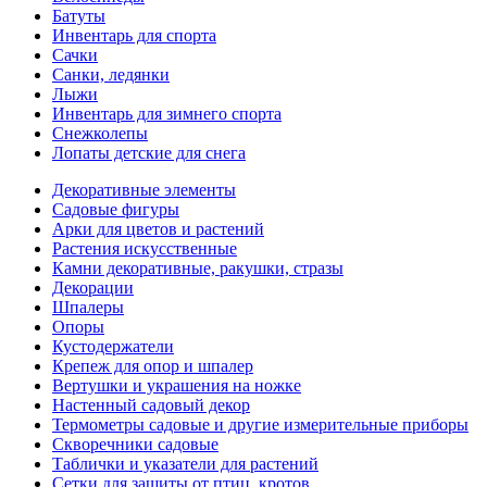
Батуты
Инвентарь для спорта
Сачки
Санки, ледянки
Лыжи
Инвентарь для зимнего спорта
Снежколепы
Лопаты детские для снега
Декоративные элементы
Садовые фигуры
Арки для цветов и растений
Растения искусственные
Камни декоративные, ракушки, стразы
Декорации
Шпалеры
Опоры
Кустодержатели
Крепеж для опор и шпалер
Вертушки и украшения на ножке
Настенный садовый декор
Термометры садовые и другие измерительные приборы
Скворечники садовые
Таблички и указатели для растений
Сетки для защиты от птиц, кротов