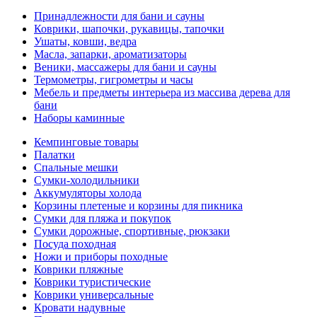
Принадлежности для бани и сауны
Коврики, шапочки, рукавицы, тапочки
Ушаты, ковши, ведра
Масла, запарки, ароматизаторы
Веники, массажеры для бани и сауны
Термометры, гигрометры и часы
Мебель и предметы интерьера из массива дерева для
бани
Наборы каминные
Кемпинговые товары
Палатки
Спальные мешки
Сумки-холодильники
Аккумуляторы холода
Корзины плетеные и корзины для пикника
Сумки для пляжа и покупок
Сумки дорожные, спортивные, рюкзаки
Посуда походная
Ножи и приборы походные
Коврики пляжные
Коврики туристические
Коврики универсальные
Кровати надувные