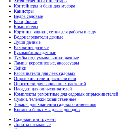
Хозяйственный инвентарь
Контейнеры и баки для мусора
Канистры
Ведра садовые
Баки, бочки
Компостеры
Корзины, ящики, сетки для работы в саду
Водонагреватели дачные
Души дачные
Раковины дачные
Рукомойники дачные
Тумбы под умывальники дачные
Лампы керосиновые, аксессуары
Лейки
Рассеиватели для леек садовых
Опрыскиватели и распылители
Оросители для горшечных растений
Насадки для опрыскивателей
Комплекты ремонтные для садовых опрыскивателей
Сумки, тележки хозяйственные
Товары для хранения садового инвентаря
Кремы и бальзамы для садоводов
Садовый инструмент
Лопаты штыковые