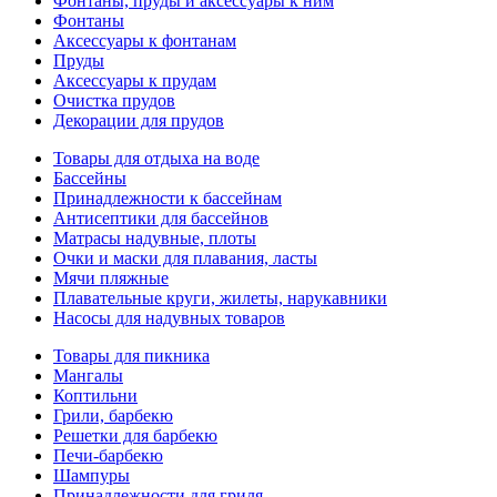
Фонтаны, пруды и аксессуары к ним
Фонтаны
Аксессуары к фонтанам
Пруды
Аксессуары к прудам
Очистка прудов
Декорации для прудов
Товары для отдыха на воде
Бассейны
Принадлежности к бассейнам
Антисептики для бассейнов
Матраcы надувные, плоты
Очки и маски для плавания, ласты
Мячи пляжные
Плавательные круги, жилеты, нарукавники
Насосы для надувных товаров
Товары для пикника
Мангалы
Коптильни
Грили, барбекю
Решетки для барбекю
Печи-барбекю
Шампуры
Принадлежности для гриля