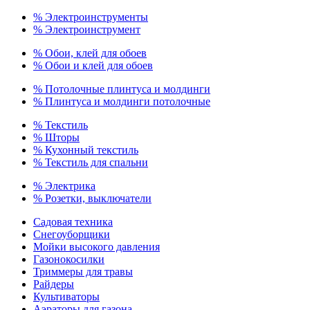
% Электроинструменты
% Электроинструмент
% Обои, клей для обоев
% Обои и клей для обоев
% Потолочные плинтуса и молдинги
% Плинтуса и молдинги потолочные
% Текстиль
% Шторы
% Кухонный текстиль
% Текстиль для спальни
% Электрика
% Розетки, выключатели
Садовая техника
Снегоуборщики
Мойки высокого давления
Газонокосилки
Триммеры для травы
Райдеры
Культиваторы
Аэраторы для газона