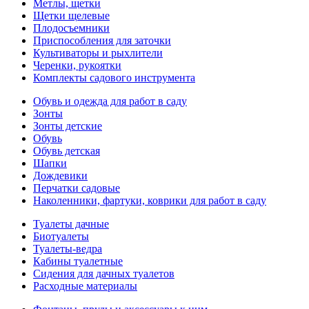
Метлы, щетки
Щетки щелевые
Плодосъемники
Приспособления для заточки
Культиваторы и рыхлители
Черенки, рукоятки
Комплекты садового инструмента
Обувь и одежда для работ в саду
Зонты
Зонты детские
Обувь
Обувь детская
Шапки
Дождевики
Перчатки садовые
Наколенники, фартуки, коврики для работ в саду
Туалеты дачные
Биотуалеты
Туалеты-ведра
Кабины туалетные
Сидения для дачных туалетов
Расходные материалы