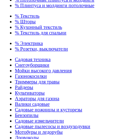
% Плинтуса и молдинги потолочные
% Текстиль
% Шторы
% Кухонный текстиль
% Текстиль для спальни
% Электрика
% Розетки, выключатели
Садовая техника
Снегоуборщики
Мойки высокого давления
Газонокосилки
Триммеры для травы
Райдеры
Культиваторы
Аэраторы для газона
Валики садовые
Садовые ножницы и кусторезы
Бензопилы
Садовые измельчители
Садовые пылесосы и воздуходувки
Мотобуры и ледорубы
Дровоколы