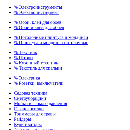
% Электроинструменты
% Электроинструмент
% Обои, клей для обоев
% Обои и клей для обоев
% Потолочные плинтуса и молдинги
% Плинтуса и молдинги потолочные
% Текстиль
% Шторы
% Кухонный текстиль
% Текстиль для спальни
% Электрика
% Розетки, выключатели
Садовая техника
Снегоуборщики
Мойки высокого давления
Газонокосилки
Триммеры для травы
Райдеры
Культиваторы
Аэраторы для газона