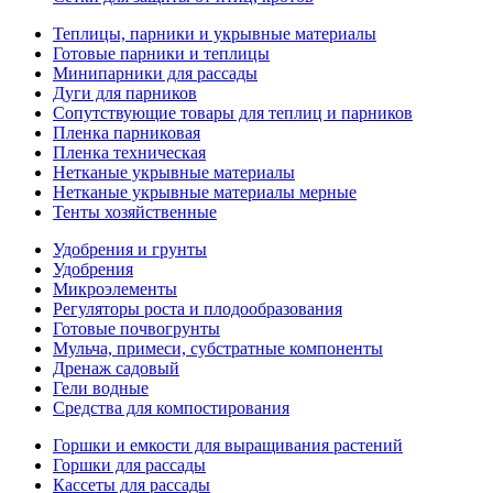
Теплицы, парники и укрывные материалы
Готовые парники и теплицы
Минипарники для рассады
Дуги для парников
Сопутствующие товары для теплиц и парников
Пленка парниковая
Пленка техническая
Нетканые укрывные материалы
Нетканые укрывные материалы мерные
Тенты хозяйственные
Удобрения и грунты
Удобрения
Микроэлементы
Регуляторы роста и плодообразования
Готовые почвогрунты
Мульча, примеси, субстратные компоненты
Дренаж садовый
Гели водные
Средства для компостирования
Горшки и емкости для выращивания растений
Горшки для рассады
Кассеты для рассады