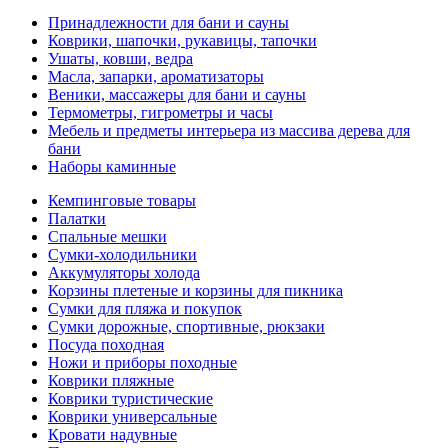
Принадлежности для бани и сауны
Коврики, шапочки, рукавицы, тапочки
Ушаты, ковши, ведра
Масла, запарки, ароматизаторы
Веники, массажеры для бани и сауны
Термометры, гигрометры и часы
Мебель и предметы интерьера из массива дерева для
бани
Наборы каминные
Кемпинговые товары
Палатки
Спальные мешки
Сумки-холодильники
Аккумуляторы холода
Корзины плетеные и корзины для пикника
Сумки для пляжа и покупок
Сумки дорожные, спортивные, рюкзаки
Посуда походная
Ножи и приборы походные
Коврики пляжные
Коврики туристические
Коврики универсальные
Кровати надувные