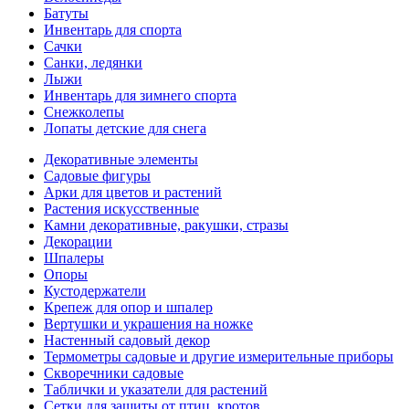
Батуты
Инвентарь для спорта
Сачки
Санки, ледянки
Лыжи
Инвентарь для зимнего спорта
Снежколепы
Лопаты детские для снега
Декоративные элементы
Садовые фигуры
Арки для цветов и растений
Растения искусственные
Камни декоративные, ракушки, стразы
Декорации
Шпалеры
Опоры
Кустодержатели
Крепеж для опор и шпалер
Вертушки и украшения на ножке
Настенный садовый декор
Термометры садовые и другие измерительные приборы
Скворечники садовые
Таблички и указатели для растений
Сетки для защиты от птиц, кротов