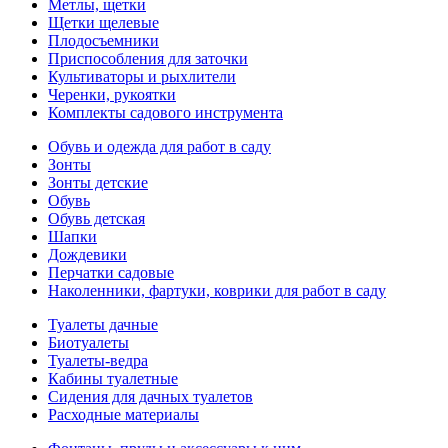
Метлы, щетки
Щетки щелевые
Плодосъемники
Приспособления для заточки
Культиваторы и рыхлители
Черенки, рукоятки
Комплекты садового инструмента
Обувь и одежда для работ в саду
Зонты
Зонты детские
Обувь
Обувь детская
Шапки
Дождевики
Перчатки садовые
Наколенники, фартуки, коврики для работ в саду
Туалеты дачные
Биотуалеты
Туалеты-ведра
Кабины туалетные
Сидения для дачных туалетов
Расходные материалы