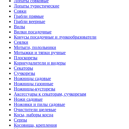
Лопаты совковые
Лопаты туристические
Совки
Грабли прямые
Грабли веерные
Вилы
Вилки посадочные
Конусы посадочные и лункообразователи
Сеялки
Мотыги, полольники
Мотыжки и тяпки ручные
Плоскорезы
Корнеудалители и видеры
Секаторы
Сучкорезы
Ножницы садовые
Ножницы газонные
Ножницы-кусторезы
Аксессуары к секаторам, сучкорезам
Ножи садовые
Ножовки и пилы садовые
Очистители щелевые
Косы, наборы косца
Серпы
Косовища, крепления