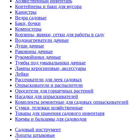
Хозяйственный инвентарь
Контейнеры и баки для мусора
Канистры
Ведра садовые
Баки, бочки
Компостеры
Корзины, ящики, сетки для работы в саду
Водонагреватели дачные
Души дачные
Раковины дачные
Рукомойники дачные
Тумбы под умывальники дачные
Лампы керосиновые, аксессуары
Лейки
Рассеиватели для леек садовых
Опрыскиватели и распылители
Оросители для горшечных растений
Насадки для опрыскивателей
Комплекты ремонтные для садовых опрыскивателей
Сумки, тележки хозяйственные
Товары для хранения садового инвентаря
Кремы и бальзамы для садоводов
Садовый инструмент
Лопаты штыковые