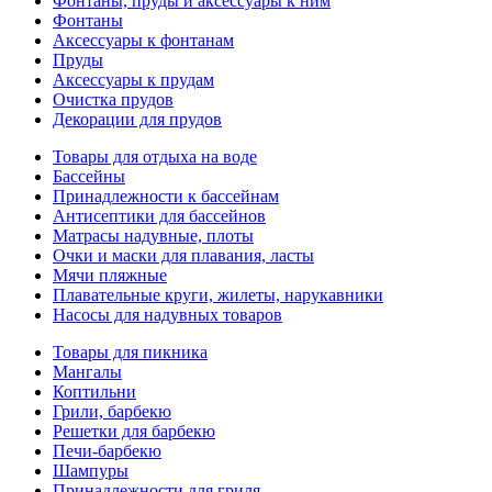
Фонтаны, пруды и аксессуары к ним
Фонтаны
Аксессуары к фонтанам
Пруды
Аксессуары к прудам
Очистка прудов
Декорации для прудов
Товары для отдыха на воде
Бассейны
Принадлежности к бассейнам
Антисептики для бассейнов
Матраcы надувные, плоты
Очки и маски для плавания, ласты
Мячи пляжные
Плавательные круги, жилеты, нарукавники
Насосы для надувных товаров
Товары для пикника
Мангалы
Коптильни
Грили, барбекю
Решетки для барбекю
Печи-барбекю
Шампуры
Принадлежности для гриля