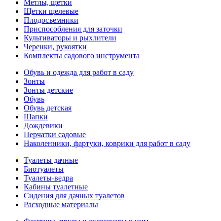
Метлы, щетки
Щетки щелевые
Плодосъемники
Приспособления для заточки
Культиваторы и рыхлители
Черенки, рукоятки
Комплекты садового инструмента
Обувь и одежда для работ в саду
Зонты
Зонты детские
Обувь
Обувь детская
Шапки
Дождевики
Перчатки садовые
Наколенники, фартуки, коврики для работ в саду
Туалеты дачные
Биотуалеты
Туалеты-ведра
Кабины туалетные
Сидения для дачных туалетов
Расходные материалы