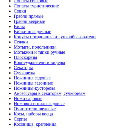
Лопаты совковые
Лопаты туристические
Совки
Грабли прямые
Грабли веерные
Вилы
Вилки посадочные
Конусы посадочные и лункообразователи
Сеялки
Мотыги, полольники
Мотыжки и тяпки ручные
Плоскорезы
Корнеудалители и видеры
Секаторы
Сучкорезы
Ножницы садовые
Ножницы газонные
Ножницы-кусторезы
Аксессуары к секаторам, сучкорезам
Ножи садовые
Ножовки и пилы садовые
Очистители щелевые
Косы, наборы косца
Серпы
Косовища, крепления