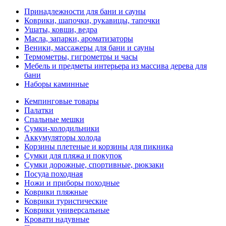
Принадлежности для бани и сауны
Коврики, шапочки, рукавицы, тапочки
Ушаты, ковши, ведра
Масла, запарки, ароматизаторы
Веники, массажеры для бани и сауны
Термометры, гигрометры и часы
Мебель и предметы интерьера из массива дерева для
бани
Наборы каминные
Кемпинговые товары
Палатки
Спальные мешки
Сумки-холодильники
Аккумуляторы холода
Корзины плетеные и корзины для пикника
Сумки для пляжа и покупок
Сумки дорожные, спортивные, рюкзаки
Посуда походная
Ножи и приборы походные
Коврики пляжные
Коврики туристические
Коврики универсальные
Кровати надувные