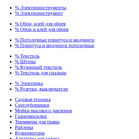
% Электроинструменты
% Электроинструмент
% Обои, клей для обоев
% Обои и клей для обоев
% Потолочные плинтуса и молдинги
% Плинтуса и молдинги потолочные
% Текстиль
% Шторы
% Кухонный текстиль
% Текстиль для спальни
% Электрика
% Розетки, выключатели
Садовая техника
Снегоуборщики
Мойки высокого давления
Газонокосилки
Триммеры для травы
Райдеры
Культиваторы
Аэраторы для газона