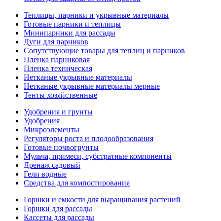
Теплицы, парники и укрывные материалы
Готовые парники и теплицы
Минипарники для рассады
Дуги для парников
Сопутствующие товары для теплиц и парников
Пленка парниковая
Пленка техническая
Нетканые укрывные материалы
Нетканые укрывные материалы мерные
Тенты хозяйственные
Удобрения и грунты
Удобрения
Микроэлементы
Регуляторы роста и плодообразования
Готовые почвогрунты
Мульча, примеси, субстратные компоненты
Дренаж садовый
Гели водные
Средства для компостирования
Горшки и емкости для выращивания растений
Горшки для рассады
Кассеты для рассады