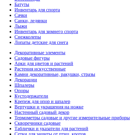
Батуты
Инвентарь для спорта
Сачки
Санки, ледянки
Лыжи
Инвентарь для зимнего спорта
Снежколепы
Лопаты детские для снега
Декоративные элементы
Садовые фигуры
Арки для цветов и растений
Растения искусственные
Камни декоративные, ракушки, стразы
Декорации
Шпалеры
Опоры
Кустодержатели
Крепеж для опор и шпалер
Вертушки и украшения на ножке
Настенный садовый декор
Термометры садовые и другие измерительные приборы
Скворечники садовые
Таблички и указатели для растений
Сетки для защиты от птиц, кротов