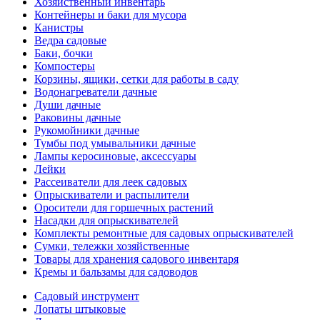
Хозяйственный инвентарь
Контейнеры и баки для мусора
Канистры
Ведра садовые
Баки, бочки
Компостеры
Корзины, ящики, сетки для работы в саду
Водонагреватели дачные
Души дачные
Раковины дачные
Рукомойники дачные
Тумбы под умывальники дачные
Лампы керосиновые, аксессуары
Лейки
Рассеиватели для леек садовых
Опрыскиватели и распылители
Оросители для горшечных растений
Насадки для опрыскивателей
Комплекты ремонтные для садовых опрыскивателей
Сумки, тележки хозяйственные
Товары для хранения садового инвентаря
Кремы и бальзамы для садоводов
Садовый инструмент
Лопаты штыковые