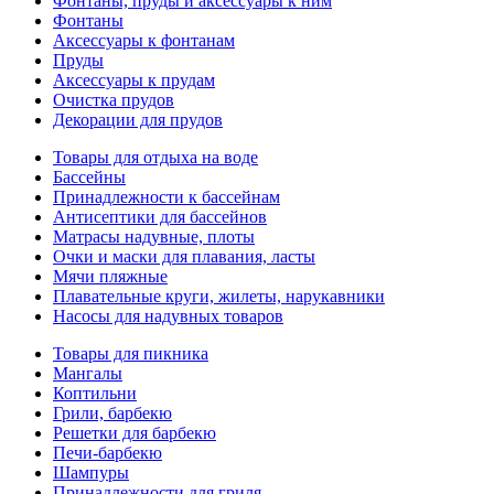
Фонтаны, пруды и аксессуары к ним
Фонтаны
Аксессуары к фонтанам
Пруды
Аксессуары к прудам
Очистка прудов
Декорации для прудов
Товары для отдыха на воде
Бассейны
Принадлежности к бассейнам
Антисептики для бассейнов
Матраcы надувные, плоты
Очки и маски для плавания, ласты
Мячи пляжные
Плавательные круги, жилеты, нарукавники
Насосы для надувных товаров
Товары для пикника
Мангалы
Коптильни
Грили, барбекю
Решетки для барбекю
Печи-барбекю
Шампуры
Принадлежности для гриля