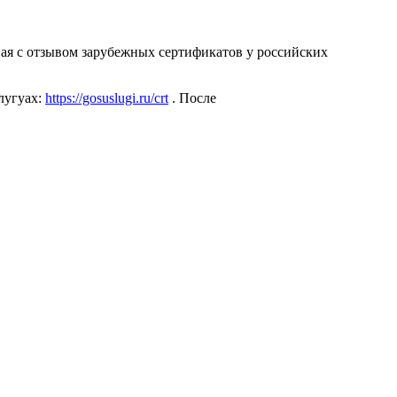
ая с отзывом зарубежных сертификатов у российских
лугуах:
https://gosuslugi.ru/crt
. После