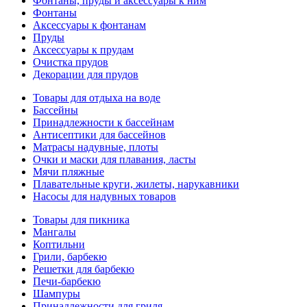
Фонтаны, пруды и аксессуары к ним
Фонтаны
Аксессуары к фонтанам
Пруды
Аксессуары к прудам
Очистка прудов
Декорации для прудов
Товары для отдыха на воде
Бассейны
Принадлежности к бассейнам
Антисептики для бассейнов
Матраcы надувные, плоты
Очки и маски для плавания, ласты
Мячи пляжные
Плавательные круги, жилеты, нарукавники
Насосы для надувных товаров
Товары для пикника
Мангалы
Коптильни
Грили, барбекю
Решетки для барбекю
Печи-барбекю
Шампуры
Принадлежности для гриля