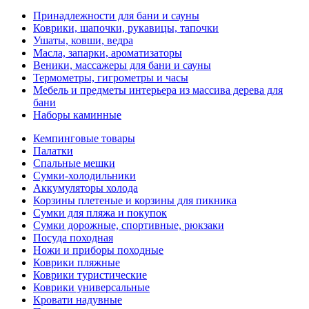
Принадлежности для бани и сауны
Коврики, шапочки, рукавицы, тапочки
Ушаты, ковши, ведра
Масла, запарки, ароматизаторы
Веники, массажеры для бани и сауны
Термометры, гигрометры и часы
Мебель и предметы интерьера из массива дерева для
бани
Наборы каминные
Кемпинговые товары
Палатки
Спальные мешки
Сумки-холодильники
Аккумуляторы холода
Корзины плетеные и корзины для пикника
Сумки для пляжа и покупок
Сумки дорожные, спортивные, рюкзаки
Посуда походная
Ножи и приборы походные
Коврики пляжные
Коврики туристические
Коврики универсальные
Кровати надувные