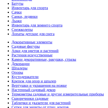
Батуты
Инвентарь для спорта
Сачки
Санки, ледянки
Лыжи
Инвентарь для зимнего спорта
Снежколепы
Лопаты детские для снега
Декоративные элементы
Садовые фигуры
Арки для цветов и растений
Растения искусственные
Камни декоративные, ракушки, стразы
Декорации
Шпалеры
Опоры
Кустодержатели
Крепеж для опор и шпалер
Вертушки и украшения на ножке
Настенный садовый декор
Термометры садовые и другие измерительные приборы
Скворечники садовые
Таблички и указатели для растений
Сетки для защиты от птиц, кротов