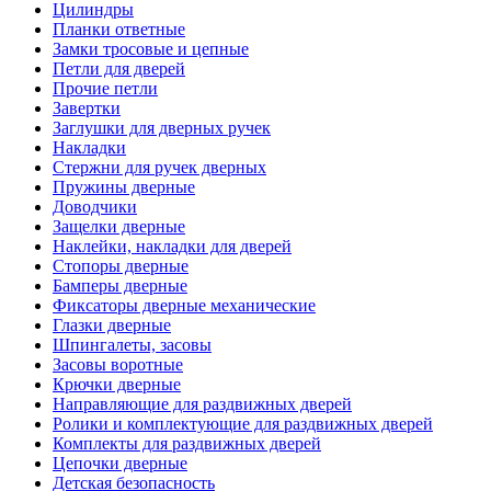
Цилиндры
Планки ответные
Замки тросовые и цепные
Петли для дверей
Прочие петли
Завертки
Заглушки для дверных ручек
Накладки
Стержни для ручек дверных
Пружины дверные
Доводчики
Защелки дверные
Наклейки, накладки для дверей
Стопоры дверные
Бамперы дверные
Фиксаторы дверные механические
Глазки дверные
Шпингалеты, засовы
Засовы воротные
Крючки дверные
Направляющие для раздвижных дверей
Ролики и комплектующие для раздвижных дверей
Комплекты для раздвижных дверей
Цепочки дверные
Детская безопасность