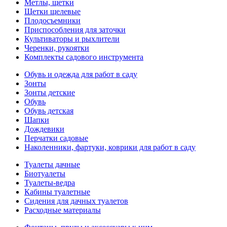
Метлы, щетки
Щетки щелевые
Плодосъемники
Приспособления для заточки
Культиваторы и рыхлители
Черенки, рукоятки
Комплекты садового инструмента
Обувь и одежда для работ в саду
Зонты
Зонты детские
Обувь
Обувь детская
Шапки
Дождевики
Перчатки садовые
Наколенники, фартуки, коврики для работ в саду
Туалеты дачные
Биотуалеты
Туалеты-ведра
Кабины туалетные
Сидения для дачных туалетов
Расходные материалы