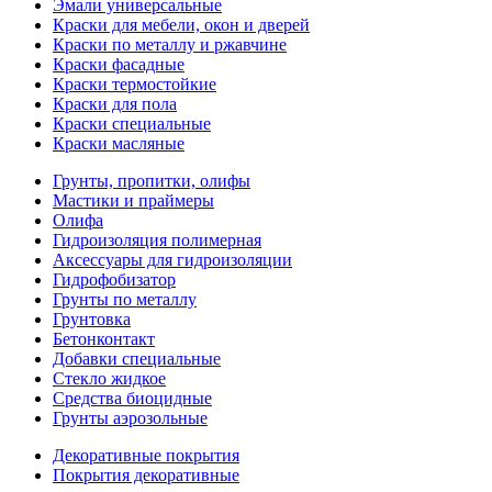
Эмали универсальные
Краски для мебели, окон и дверей
Краски по металлу и ржавчине
Краски фасадные
Краски термостойкие
Краски для пола
Краски специальные
Краски масляные
Грунты, пропитки, олифы
Мастики и праймеры
Олифа
Гидроизоляция полимерная
Аксессуары для гидроизоляции
Гидрофобизатор
Грунты по металлу
Грунтовка
Бетонконтакт
Добавки специальные
Стекло жидкое
Средства биоцидные
Грунты аэрозольные
Декоративные покрытия
Покрытия декоративные