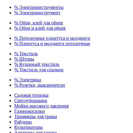
% Электроинструменты
% Электроинструмент
% Обои, клей для обоев
% Обои и клей для обоев
% Потолочные плинтуса и молдинги
% Плинтуса и молдинги потолочные
% Текстиль
% Шторы
% Кухонный текстиль
% Текстиль для спальни
% Электрика
% Розетки, выключатели
Садовая техника
Снегоуборщики
Мойки высокого давления
Газонокосилки
Триммеры для травы
Райдеры
Культиваторы
Аэраторы для газона