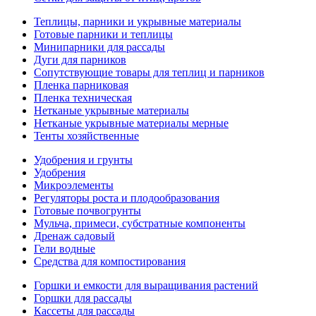
Теплицы, парники и укрывные материалы
Готовые парники и теплицы
Минипарники для рассады
Дуги для парников
Сопутствующие товары для теплиц и парников
Пленка парниковая
Пленка техническая
Нетканые укрывные материалы
Нетканые укрывные материалы мерные
Тенты хозяйственные
Удобрения и грунты
Удобрения
Микроэлементы
Регуляторы роста и плодообразования
Готовые почвогрунты
Мульча, примеси, субстратные компоненты
Дренаж садовый
Гели водные
Средства для компостирования
Горшки и емкости для выращивания растений
Горшки для рассады
Кассеты для рассады