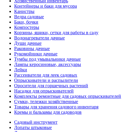
Хозяйственный инвентарь
Контейнеры и баки для мусора
Канистры
Ведра садовые
Баки, бочки
Компостеры
Корзины, ящики, сетки для работы в саду
Водонагреватели дачные
Души дачные
Раковины дачные
Рукомойники дачные
Тумбы под умывальники дачные
Лампы керосиновые, аксессуары
Лейки
Рассеиватели для леек садовых
Опрыскиватели и распылители
Оросители для горшечных растений
Насадки для опрыскивателей
Комплекты ремонтные для садовых опрыскивателей
Сумки, тележки хозяйственные
Товары для хранения садового инвентаря
Кремы и бальзамы для садоводов
Садовый инструмент
Лопаты штыковые