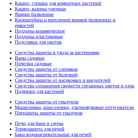
Кашпо, горшки для комнатных растений
Кашпо, вазоны уличные
Ящики балконные
Кронштейны и крепления ящиков балконных и
емкостей
Поддоны керамические
Поддоны пластиковые
Подставки для цветов
Средства защиты и ухода за растениями
Вары садовые
Побелки садовые
Средства защиты от сорняков
Средства защиты от болезней
Средства защиты от насекомых и вредителей
Средства сохранения свежести срезанных цветов и елок
Подвязки для растений
Средства защиты от грызунов
Мышеловки, крысоловки, ультразвуковые отпугиватели
Препараты защиты от грызунов
Печи для бани и сауны
Термозащита для печей
Баки водонагревательные для печей