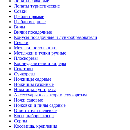
Лопаты совковые
Лопаты туристические
Совки
Грабли прямые
Грабли веерные
Вилы
Вилки посадочные
Конусы посадочные и лункообразователи
Сеялки
Мотыги, полольники
Мотыжки и тяпки ручные
Плоскорезы
Корнеудалители и видеры
Секаторы
Сучкорезы
Ножницы садовые
Ножницы газонные
Ножницы-кусторезы
Аксессуары к секаторам, сучкорезам
Ножи садовые
Ножовки и пилы садовые
Очистители щелевые
Косы, наборы косца
Серпы
Косовища, крепления