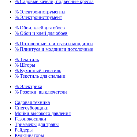
% Садовые качели, подвесные кресла
% Электроинструменты
% Электроинструмент
% Обои, клей для обоев
% Обои и клей для обоев
% Потолочные плинтуса и молдинги
% Плинтуса и молдинги потолочные
% Текстиль
% Шторы
% Кухонный текстиль
% Текстиль для спальни
% Электрика
% Розетки, выключатели
Садовая техника
Снегоуборщики
Мойки высокого давления
Газонокосилки
Триммеры для травы
Райдеры
Культиваторы