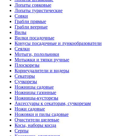
Лопаты совковые
Лопаты туристические
Совки
Грабли прямые
Грабли веерные
Вилы
Вилки посадочные
Конусы посадочные и лункообразователи
Сеялки
Мотыги, полольники
Мотыжки и тяпки ручные
Плоскорезы
Корнеудалители и видеры
Секаторы
Сучкорезы
Ножницы садовые
Ножницы газонные
Ножницы-кусторезы
Аксессуары к секаторам, сучкорезам
Ножи садовые
Ножовки и пилы садовые
Очистители щелевые
Косы, наборы косца
Серпы