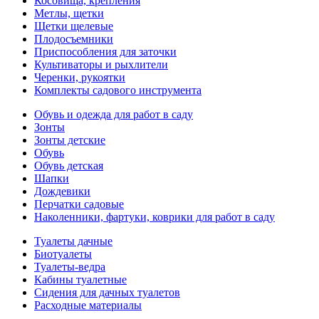
Косовища, крепления
Метлы, щетки
Щетки щелевые
Плодосъемники
Приспособления для заточки
Культиваторы и рыхлители
Черенки, рукоятки
Комплекты садового инструмента
Обувь и одежда для работ в саду
Зонты
Зонты детские
Обувь
Обувь детская
Шапки
Дождевики
Перчатки садовые
Наколенники, фартуки, коврики для работ в саду
Туалеты дачные
Биотуалеты
Туалеты-ведра
Кабины туалетные
Сидения для дачных туалетов
Расходные материалы