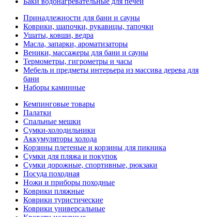
Баки водонагревательные для печей
Принадлежности для бани и сауны
Коврики, шапочки, рукавицы, тапочки
Ушаты, ковши, ведра
Масла, запарки, ароматизаторы
Веники, массажеры для бани и сауны
Термометры, гигрометры и часы
Мебель и предметы интерьера из массива дерева для
бани
Наборы каминные
Кемпинговые товары
Палатки
Спальные мешки
Сумки-холодильники
Аккумуляторы холода
Корзины плетеные и корзины для пикника
Сумки для пляжа и покупок
Сумки дорожные, спортивные, рюкзаки
Посуда походная
Ножи и приборы походные
Коврики пляжные
Коврики туристические
Коврики универсальные