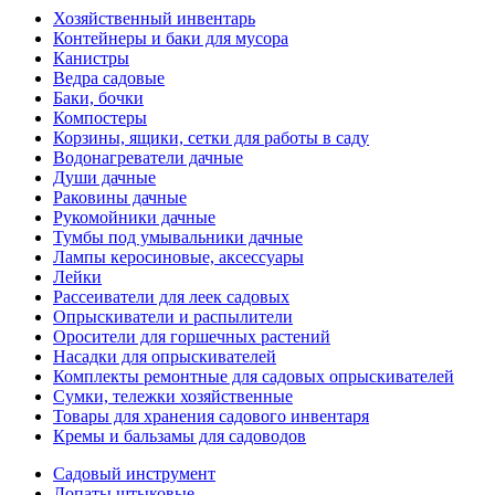
Хозяйственный инвентарь
Контейнеры и баки для мусора
Канистры
Ведра садовые
Баки, бочки
Компостеры
Корзины, ящики, сетки для работы в саду
Водонагреватели дачные
Души дачные
Раковины дачные
Рукомойники дачные
Тумбы под умывальники дачные
Лампы керосиновые, аксессуары
Лейки
Рассеиватели для леек садовых
Опрыскиватели и распылители
Оросители для горшечных растений
Насадки для опрыскивателей
Комплекты ремонтные для садовых опрыскивателей
Сумки, тележки хозяйственные
Товары для хранения садового инвентаря
Кремы и бальзамы для садоводов
Садовый инструмент
Лопаты штыковые