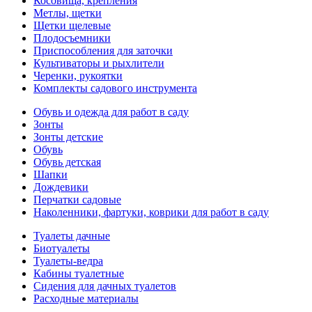
Косовища, крепления
Метлы, щетки
Щетки щелевые
Плодосъемники
Приспособления для заточки
Культиваторы и рыхлители
Черенки, рукоятки
Комплекты садового инструмента
Обувь и одежда для работ в саду
Зонты
Зонты детские
Обувь
Обувь детская
Шапки
Дождевики
Перчатки садовые
Наколенники, фартуки, коврики для работ в саду
Туалеты дачные
Биотуалеты
Туалеты-ведра
Кабины туалетные
Сидения для дачных туалетов
Расходные материалы