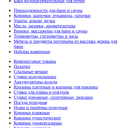
Баки водонагревательные для печей
Принадлежности для бани и сауны
Коврики, шапочки, рукавицы, тапочки
Ушаты, ковши, ведра
Масла, запарки, ароматизаторы
Веники, массажеры для бани и сауны
Термометры, гигрометры и часы
Мебель и предметы интерьера из массива дерева для
бани
Наборы каминные
Кемпинговые товары
Палатки
Спальные мешки
Сумки-холодильники
Аккумуляторы холода
Корзины плетеные и корзины для пикника
Сумки для пляжа и покупок
Сумки дорожные, спортивные, рюкзаки
Посуда походная
Ножи и приборы походные
Коврики пляжные
Коврики туристические
Коврики универсальные