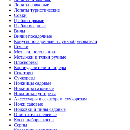
Лопаты совковые
Лопаты туристические
Совки
Грабли прямые
Грабли веерные
Вилы
Вилки посадочные
Конусы посадочные и лункообразователи
Сеялки
Мотыги, полольники
Мотыжки и тяпки ручные
Плоскорезы
Корнеудалители и видеры
Секаторы
Сучкорезы
Ножницы садовые
Ножницы газонные
Ножницы-кусторезы
Аксессуары к секаторам, сучкорезам
Ножи садовые
Ножовки и пилы садовые
Очистители щелевые
Косы, наборы косца
Серпы