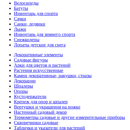
Велосипеды
Батуты
Инвентарь для спорта
Сачки
Санки, ледянки
Лыжи
Инвентарь для зимнего спорта
Снежколепы
Лопаты детские для снега
Декоративные элементы
Садовые фигуры
Арки для цветов и растений
Растения искусственные
Камни декоративные, ракушки, стразы
Декорации
Шпалеры
Опоры
Кустодержатели
Крепеж для опор и шпалер
Вертушки и украшения на ножке
Настенный садовый декор
Термометры садовые и другие измерительные приборы
Скворечники садовые
Таблички и указатели для растений