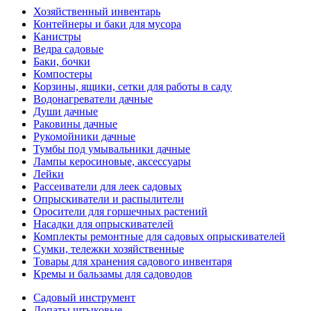
Хозяйственный инвентарь
Контейнеры и баки для мусора
Канистры
Ведра садовые
Баки, бочки
Компостеры
Корзины, ящики, сетки для работы в саду
Водонагреватели дачные
Души дачные
Раковины дачные
Рукомойники дачные
Тумбы под умывальники дачные
Лампы керосиновые, аксессуары
Лейки
Рассеиватели для леек садовых
Опрыскиватели и распылители
Оросители для горшечных растений
Насадки для опрыскивателей
Комплекты ремонтные для садовых опрыскивателей
Сумки, тележки хозяйственные
Товары для хранения садового инвентаря
Кремы и бальзамы для садоводов
Садовый инструмент
Лопаты штыковые