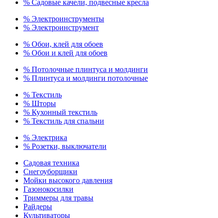
% Садовые качели, подвесные кресла
% Электроинструменты
% Электроинструмент
% Обои, клей для обоев
% Обои и клей для обоев
% Потолочные плинтуса и молдинги
% Плинтуса и молдинги потолочные
% Текстиль
% Шторы
% Кухонный текстиль
% Текстиль для спальни
% Электрика
% Розетки, выключатели
Садовая техника
Снегоуборщики
Мойки высокого давления
Газонокосилки
Триммеры для травы
Райдеры
Культиваторы