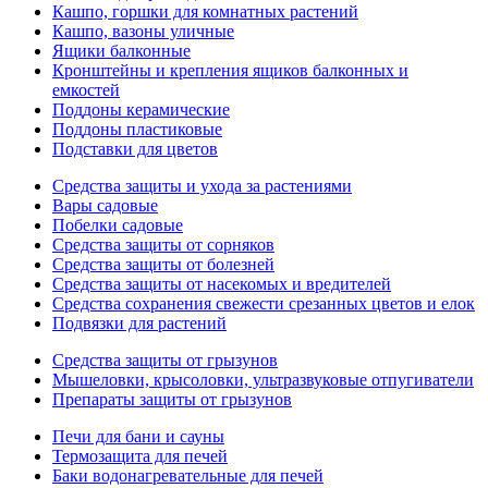
Кашпо, горшки для комнатных растений
Кашпо, вазоны уличные
Ящики балконные
Кронштейны и крепления ящиков балконных и
емкостей
Поддоны керамические
Поддоны пластиковые
Подставки для цветов
Средства защиты и ухода за растениями
Вары садовые
Побелки садовые
Средства защиты от сорняков
Средства защиты от болезней
Средства защиты от насекомых и вредителей
Средства сохранения свежести срезанных цветов и елок
Подвязки для растений
Средства защиты от грызунов
Мышеловки, крысоловки, ультразвуковые отпугиватели
Препараты защиты от грызунов
Печи для бани и сауны
Термозащита для печей
Баки водонагревательные для печей