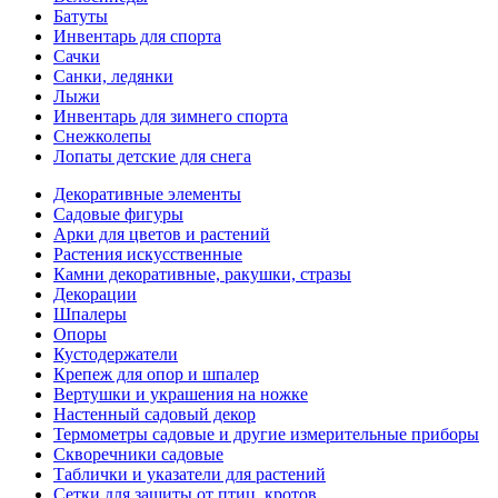
Батуты
Инвентарь для спорта
Сачки
Санки, ледянки
Лыжи
Инвентарь для зимнего спорта
Снежколепы
Лопаты детские для снега
Декоративные элементы
Садовые фигуры
Арки для цветов и растений
Растения искусственные
Камни декоративные, ракушки, стразы
Декорации
Шпалеры
Опоры
Кустодержатели
Крепеж для опор и шпалер
Вертушки и украшения на ножке
Настенный садовый декор
Термометры садовые и другие измерительные приборы
Скворечники садовые
Таблички и указатели для растений
Сетки для защиты от птиц, кротов