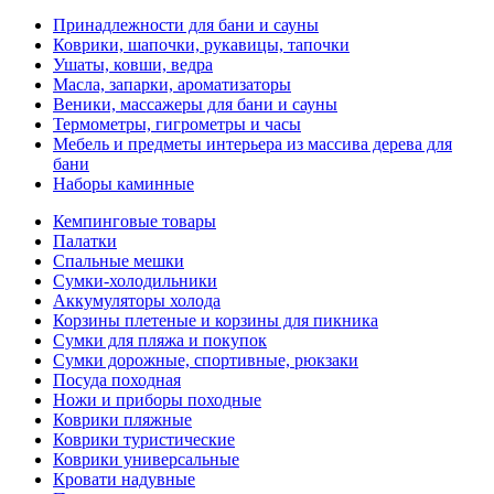
Принадлежности для бани и сауны
Коврики, шапочки, рукавицы, тапочки
Ушаты, ковши, ведра
Масла, запарки, ароматизаторы
Веники, массажеры для бани и сауны
Термометры, гигрометры и часы
Мебель и предметы интерьера из массива дерева для
бани
Наборы каминные
Кемпинговые товары
Палатки
Спальные мешки
Сумки-холодильники
Аккумуляторы холода
Корзины плетеные и корзины для пикника
Сумки для пляжа и покупок
Сумки дорожные, спортивные, рюкзаки
Посуда походная
Ножи и приборы походные
Коврики пляжные
Коврики туристические
Коврики универсальные
Кровати надувные