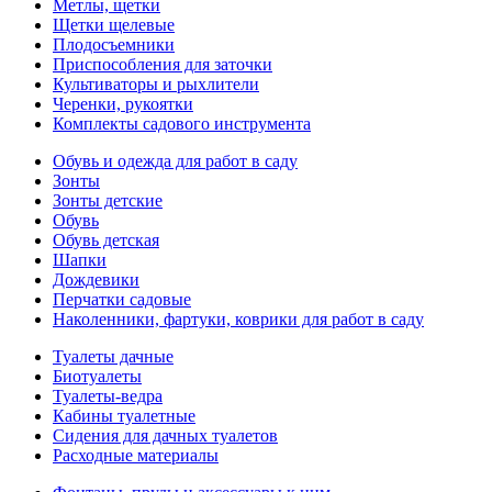
Метлы, щетки
Щетки щелевые
Плодосъемники
Приспособления для заточки
Культиваторы и рыхлители
Черенки, рукоятки
Комплекты садового инструмента
Обувь и одежда для работ в саду
Зонты
Зонты детские
Обувь
Обувь детская
Шапки
Дождевики
Перчатки садовые
Наколенники, фартуки, коврики для работ в саду
Туалеты дачные
Биотуалеты
Туалеты-ведра
Кабины туалетные
Сидения для дачных туалетов
Расходные материалы