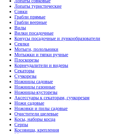
Лопаты совковые
Лопаты туристические
Совки
Грабли прямые
Грабли веерные
Вилы
Вилки посадочные
Конусы посадочные и лункообразователи
Сеялки
Мотыги, полольники
Мотыжки и тяпки ручные
Плоскорезы
Корнеудалители и видеры
Секаторы
Сучкорезы
Ножницы садовые
Ножницы газонные
Ножницы-кусторезы
Аксессуары к секаторам, сучкорезам
Ножи садовые
Ножовки и пилы садовые
Очистители щелевые
Косы, наборы косца
Серпы
Косовища, крепления