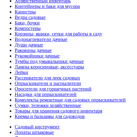
Хозяйственный инвентарь
Контейнеры и баки для мусора
Канистры
Ведра садовые
Баки, бочки
Компостеры
Корзины, ящики, сетки для работы в саду
Водонагреватели дачные
Души дачные
Раковины дачные
Рукомойники дачные
Тумбы под умывальники дачные
Лампы керосиновые, аксессуары
Лейки
Рассеиватели для леек садовых
Опрыскиватели и распылители
Оросители для горшечных растений
Насадки для опрыскивателей
Комплекты ремонтные для садовых опрыскивателей
Сумки, тележки хозяйственные
Товары для хранения садового инвентаря
Кремы и бальзамы для садоводов
Садовый инструмент
Лопаты штыковые