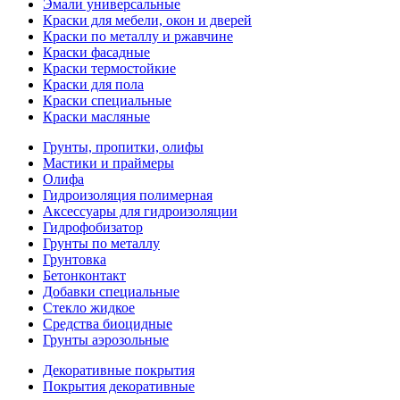
Эмали универсальные
Краски для мебели, окон и дверей
Краски по металлу и ржавчине
Краски фасадные
Краски термостойкие
Краски для пола
Краски специальные
Краски масляные
Грунты, пропитки, олифы
Мастики и праймеры
Олифа
Гидроизоляция полимерная
Аксессуары для гидроизоляции
Гидрофобизатор
Грунты по металлу
Грунтовка
Бетонконтакт
Добавки специальные
Стекло жидкое
Средства биоцидные
Грунты аэрозольные
Декоративные покрытия
Покрытия декоративные