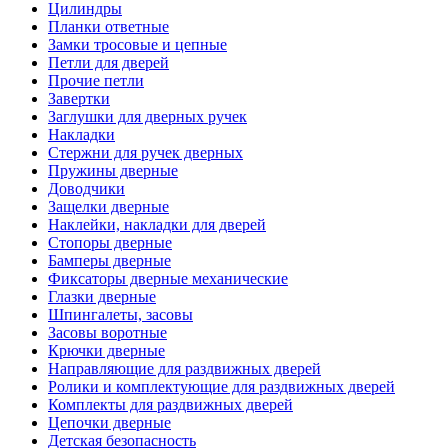
Цилиндры
Планки ответные
Замки тросовые и цепные
Петли для дверей
Прочие петли
Завертки
Заглушки для дверных ручек
Накладки
Стержни для ручек дверных
Пружины дверные
Доводчики
Защелки дверные
Наклейки, накладки для дверей
Стопоры дверные
Бамперы дверные
Фиксаторы дверные механические
Глазки дверные
Шпингалеты, засовы
Засовы воротные
Крючки дверные
Направляющие для раздвижных дверей
Ролики и комплектующие для раздвижных дверей
Комплекты для раздвижных дверей
Цепочки дверные
Детская безопасность