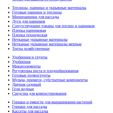
Теплицы, парники и укрывные материалы
Готовые парники и теплицы
Минипарники для рассады
Дуги для парников
Сопутствующие товары для теплиц и парников
Пленка парниковая
Пленка техническая
Нетканые укрывные материалы
Нетканые укрывные материалы мерные
Тенты хозяйственные
Удобрения и грунты
Удобрения
Микроэлементы
Регуляторы роста и плодообразования
Готовые почвогрунты
Мульча, примеси, субстратные компоненты
Дренаж садовый
Гели водные
Средства для компостирования
Горшки и емкости для выращивания растений
Горшки для рассады
Кассеты для рассады