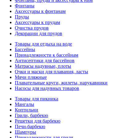
Фонтаны, пруды и аксессуары к ним
Фонтаны
Аксессуары к фонтанам
Пруды
Аксессуары к прудам
Очистка прудов
Декорации для прудов
Товары для отдыха на воде
Бассейны
Принадлежности к бассейнам
Антисептики для бассейнов
Матраcы надувные, плоты
Очки и маски для плавания, ласты
Мячи пляжные
Плавательные круги, жилеты, нарукавники
Насосы для надувных товаров
Товары для пикника
Мангалы
Коптильни
Грили, барбекю
Решетки для барбекю
Печи-барбекю
Шампуры
Принадлежности для гриля