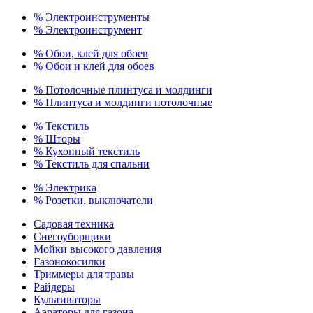
% Электроинструменты
% Электроинструмент
% Обои, клей для обоев
% Обои и клей для обоев
% Потолочные плинтуса и молдинги
% Плинтуса и молдинги потолочные
% Текстиль
% Шторы
% Кухонный текстиль
% Текстиль для спальни
% Электрика
% Розетки, выключатели
Садовая техника
Снегоуборщики
Мойки высокого давления
Газонокосилки
Триммеры для травы
Райдеры
Культиваторы
Аэраторы для газона