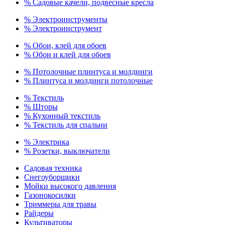
% Садовые качели, подвесные кресла
% Электроинструменты
% Электроинструмент
% Обои, клей для обоев
% Обои и клей для обоев
% Потолочные плинтуса и молдинги
% Плинтуса и молдинги потолочные
% Текстиль
% Шторы
% Кухонный текстиль
% Текстиль для спальни
% Электрика
% Розетки, выключатели
Садовая техника
Снегоуборщики
Мойки высокого давления
Газонокосилки
Триммеры для травы
Райдеры
Культиваторы