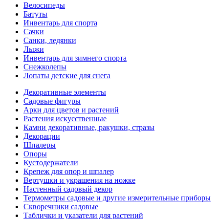
Велосипеды
Батуты
Инвентарь для спорта
Сачки
Санки, ледянки
Лыжи
Инвентарь для зимнего спорта
Снежколепы
Лопаты детские для снега
Декоративные элементы
Садовые фигуры
Арки для цветов и растений
Растения искусственные
Камни декоративные, ракушки, стразы
Декорации
Шпалеры
Опоры
Кустодержатели
Крепеж для опор и шпалер
Вертушки и украшения на ножке
Настенный садовый декор
Термометры садовые и другие измерительные приборы
Скворечники садовые
Таблички и указатели для растений