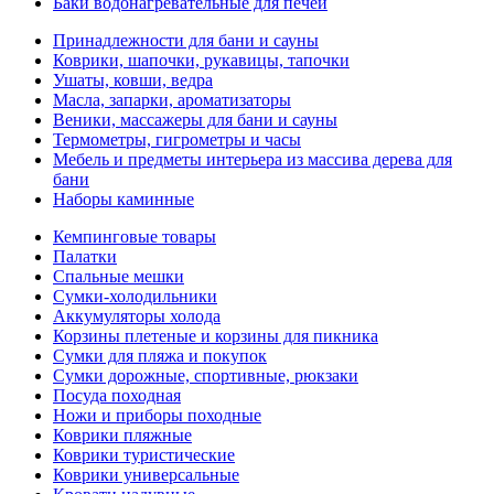
Баки водонагревательные для печей
Принадлежности для бани и сауны
Коврики, шапочки, рукавицы, тапочки
Ушаты, ковши, ведра
Масла, запарки, ароматизаторы
Веники, массажеры для бани и сауны
Термометры, гигрометры и часы
Мебель и предметы интерьера из массива дерева для
бани
Наборы каминные
Кемпинговые товары
Палатки
Спальные мешки
Сумки-холодильники
Аккумуляторы холода
Корзины плетеные и корзины для пикника
Сумки для пляжа и покупок
Сумки дорожные, спортивные, рюкзаки
Посуда походная
Ножи и приборы походные
Коврики пляжные
Коврики туристические
Коврики универсальные