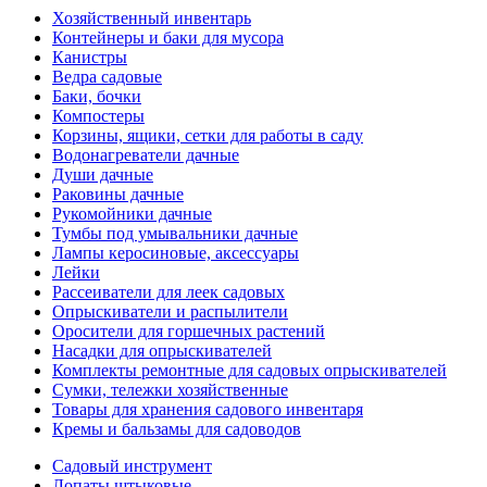
Хозяйственный инвентарь
Контейнеры и баки для мусора
Канистры
Ведра садовые
Баки, бочки
Компостеры
Корзины, ящики, сетки для работы в саду
Водонагреватели дачные
Души дачные
Раковины дачные
Рукомойники дачные
Тумбы под умывальники дачные
Лампы керосиновые, аксессуары
Лейки
Рассеиватели для леек садовых
Опрыскиватели и распылители
Оросители для горшечных растений
Насадки для опрыскивателей
Комплекты ремонтные для садовых опрыскивателей
Сумки, тележки хозяйственные
Товары для хранения садового инвентаря
Кремы и бальзамы для садоводов
Садовый инструмент
Лопаты штыковые