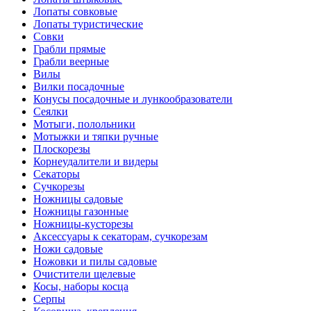
Лопаты совковые
Лопаты туристические
Совки
Грабли прямые
Грабли веерные
Вилы
Вилки посадочные
Конусы посадочные и лункообразователи
Сеялки
Мотыги, полольники
Мотыжки и тяпки ручные
Плоскорезы
Корнеудалители и видеры
Секаторы
Сучкорезы
Ножницы садовые
Ножницы газонные
Ножницы-кусторезы
Аксессуары к секаторам, сучкорезам
Ножи садовые
Ножовки и пилы садовые
Очистители щелевые
Косы, наборы косца
Серпы