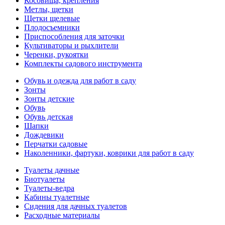
Косовища, крепления
Метлы, щетки
Щетки щелевые
Плодосъемники
Приспособления для заточки
Культиваторы и рыхлители
Черенки, рукоятки
Комплекты садового инструмента
Обувь и одежда для работ в саду
Зонты
Зонты детские
Обувь
Обувь детская
Шапки
Дождевики
Перчатки садовые
Наколенники, фартуки, коврики для работ в саду
Туалеты дачные
Биотуалеты
Туалеты-ведра
Кабины туалетные
Сидения для дачных туалетов
Расходные материалы