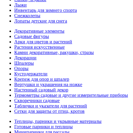
Лыжи
Инвентарь для зимнего спорта
Снежколепы
Лопаты детские для снега
Декоративные элементы
Садовые фигуры
Арки для цветов и растений
Растения искусственные
Камни декоративные, ракушки, стразы
Декорации
Шпалеры
Опоры
Кустодержатели
Крепеж для опор и шпалер
Вертушки и украшения на ножке
Настенный садовый декор
Термометры садовые и другие измерительные приборы
Скворечники садовые
Таблички и указатели для растений
Сетки для защиты от птиц, кротов
Теплицы, парники и укрывные материалы
Готовые парники и теплицы
Минипарники для рассады