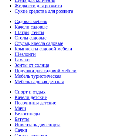
Щепа для копчения
Жидкости для розжига
Сухие средства для розжига
Садовая мебель
Качели садовые
Шатры, тенты
Столы садовые
Стулья, кресла садовые
Комплекты садовой мебели
Шезлонги
Гамаки
Зонты от солнца
Подушки для садовой мебели
Мебель туристическая
Мебель садовая детская
Спорт и отдых
Качели детские
Песочницы детские
Мячи
Велосипеды
Батуты
Инвентарь для спорта
Сачки
Санки, ледянки