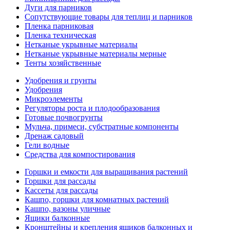
Дуги для парников
Сопутствующие товары для теплиц и парников
Пленка парниковая
Пленка техническая
Нетканые укрывные материалы
Нетканые укрывные материалы мерные
Тенты хозяйственные
Удобрения и грунты
Удобрения
Микроэлементы
Регуляторы роста и плодообразования
Готовые почвогрунты
Мульча, примеси, субстратные компоненты
Дренаж садовый
Гели водные
Средства для компостирования
Горшки и емкости для выращивания растений
Горшки для рассады
Кассеты для рассады
Кашпо, горшки для комнатных растений
Кашпо, вазоны уличные
Ящики балконные
Кронштейны и крепления ящиков балконных и