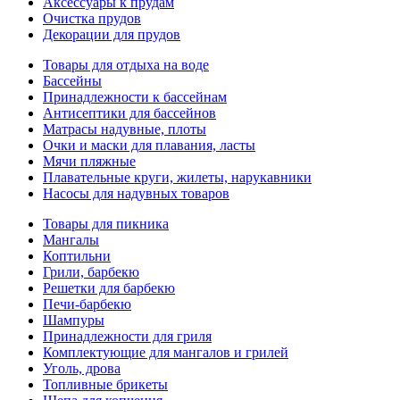
Аксессуары к прудам
Очистка прудов
Декорации для прудов
Товары для отдыха на воде
Бассейны
Принадлежности к бассейнам
Антисептики для бассейнов
Матраcы надувные, плоты
Очки и маски для плавания, ласты
Мячи пляжные
Плавательные круги, жилеты, нарукавники
Насосы для надувных товаров
Товары для пикника
Мангалы
Коптильни
Грили, барбекю
Решетки для барбекю
Печи-барбекю
Шампуры
Принадлежности для гриля
Комплектующие для мангалов и грилей
Уголь, дрова
Топливные брикеты