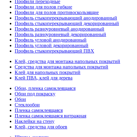
Профили переходные
Профили для полов гибкие
Профили для полов противоскользящие
Профиль стыкоперекрывающий анодированный
Профиль стыкоперекрывающий декорированный
Профиль разноуровневый анодированный
Профиль разноуровневый декорированный
Профиль угловой анодированный
Профиль угловой декорированный
Профиль стыкоперекрывающий ПВХ
Клей, средства для монтажа напольных покрытий
Средства для монтажа напольных покрытий
Клей для напольных покрытий
Клей ПВА, клей для дерева
Обои, пленка самоклеящаяся
Обои под покраску
Обои
Стеклообои
Пленка самоклеящаяся
Пленка самоклеящаяся витражная
Наклейки на стену
Клей, средства для обоев