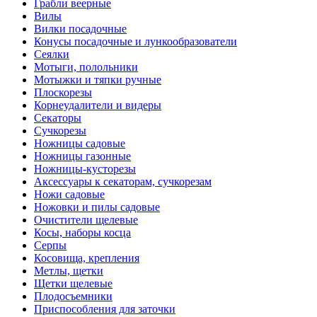
Грабли веерные
Вилы
Вилки посадочные
Конусы посадочные и лункообразователи
Сеялки
Мотыги, полольники
Мотыжки и тяпки ручные
Плоскорезы
Корнеудалители и видеры
Секаторы
Сучкорезы
Ножницы садовые
Ножницы газонные
Ножницы-кусторезы
Аксессуары к секаторам, сучкорезам
Ножи садовые
Ножовки и пилы садовые
Очистители щелевые
Косы, наборы косца
Серпы
Косовища, крепления
Метлы, щетки
Щетки щелевые
Плодосъемники
Приспособления для заточки