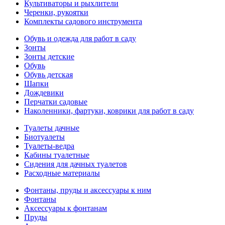
Культиваторы и рыхлители
Черенки, рукоятки
Комплекты садового инструмента
Обувь и одежда для работ в саду
Зонты
Зонты детские
Обувь
Обувь детская
Шапки
Дождевики
Перчатки садовые
Наколенники, фартуки, коврики для работ в саду
Туалеты дачные
Биотуалеты
Туалеты-ведра
Кабины туалетные
Сидения для дачных туалетов
Расходные материалы
Фонтаны, пруды и аксессуары к ним
Фонтаны
Аксессуары к фонтанам
Пруды