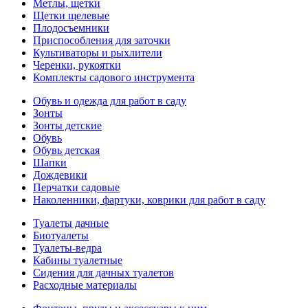
Метлы, щетки
Щетки щелевые
Плодосъемники
Приспособления для заточки
Культиваторы и рыхлители
Черенки, рукоятки
Комплекты садового инструмента
Обувь и одежда для работ в саду
Зонты
Зонты детские
Обувь
Обувь детская
Шапки
Дождевики
Перчатки садовые
Наколенники, фартуки, коврики для работ в саду
Туалеты дачные
Биотуалеты
Туалеты-ведра
Кабины туалетные
Сидения для дачных туалетов
Расходные материалы