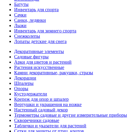
Батуты
Инвентарь для спорта
Сачки
Санки, ледянки
Лыжи
Инвентарь для зимнего спорта
Снежколепы
Лопаты детские для снега
Декоративные элементы
Садовые фигуры
Арки для цветов и растений
Растения искусственные
Камни декоративные, ракушки, стразы
Декорации
Шпалеры
Опоры
Кустодержатели
Крепеж для опор и шпалер
Вертушки и украшения на ножке
Настенный садовый декор
Термометры садовые и другие измерительные приборы
Скворечники садовые
Таблички и указатели для растений
Сетки для защиты от птиц, кротов