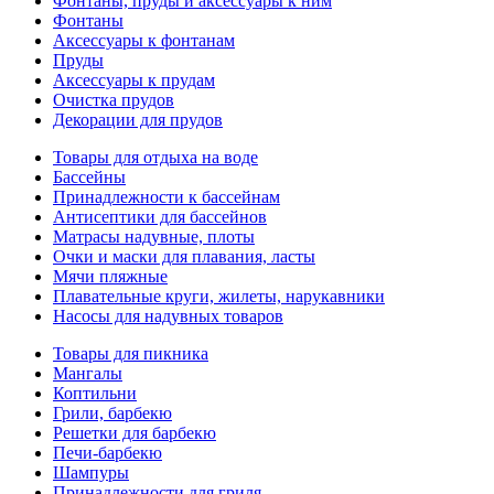
Фонтаны, пруды и аксессуары к ним
Фонтаны
Аксессуары к фонтанам
Пруды
Аксессуары к прудам
Очистка прудов
Декорации для прудов
Товары для отдыха на воде
Бассейны
Принадлежности к бассейнам
Антисептики для бассейнов
Матраcы надувные, плоты
Очки и маски для плавания, ласты
Мячи пляжные
Плавательные круги, жилеты, нарукавники
Насосы для надувных товаров
Товары для пикника
Мангалы
Коптильни
Грили, барбекю
Решетки для барбекю
Печи-барбекю
Шампуры
Принадлежности для гриля