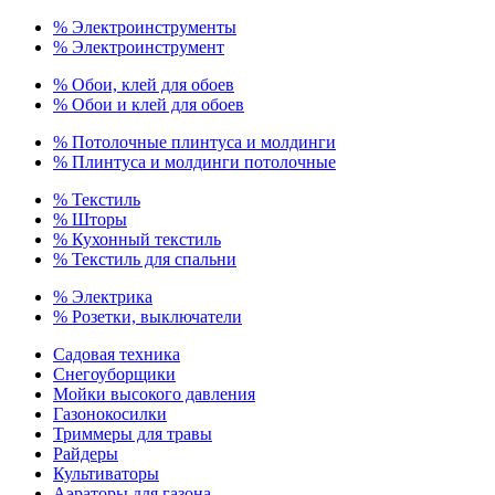
% Электроинструменты
% Электроинструмент
% Обои, клей для обоев
% Обои и клей для обоев
% Потолочные плинтуса и молдинги
% Плинтуса и молдинги потолочные
% Текстиль
% Шторы
% Кухонный текстиль
% Текстиль для спальни
% Электрика
% Розетки, выключатели
Садовая техника
Снегоуборщики
Мойки высокого давления
Газонокосилки
Триммеры для травы
Райдеры
Культиваторы
Аэраторы для газона