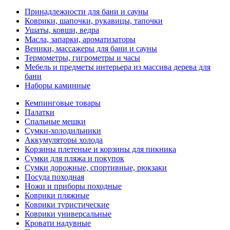
Принадлежности для бани и сауны
Коврики, шапочки, рукавицы, тапочки
Ушаты, ковши, ведра
Масла, запарки, ароматизаторы
Веники, массажеры для бани и сауны
Термометры, гигрометры и часы
Мебель и предметы интерьера из массива дерева для
бани
Наборы каминные
Кемпинговые товары
Палатки
Спальные мешки
Сумки-холодильники
Аккумуляторы холода
Корзины плетеные и корзины для пикника
Сумки для пляжа и покупок
Сумки дорожные, спортивные, рюкзаки
Посуда походная
Ножи и приборы походные
Коврики пляжные
Коврики туристические
Коврики универсальные
Кровати надувные