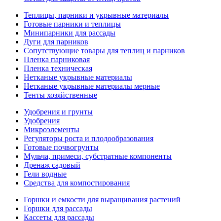
Теплицы, парники и укрывные материалы
Готовые парники и теплицы
Минипарники для рассады
Дуги для парников
Сопутствующие товары для теплиц и парников
Пленка парниковая
Пленка техническая
Нетканые укрывные материалы
Нетканые укрывные материалы мерные
Тенты хозяйственные
Удобрения и грунты
Удобрения
Микроэлементы
Регуляторы роста и плодообразования
Готовые почвогрунты
Мульча, примеси, субстратные компоненты
Дренаж садовый
Гели водные
Средства для компостирования
Горшки и емкости для выращивания растений
Горшки для рассады
Кассеты для рассады