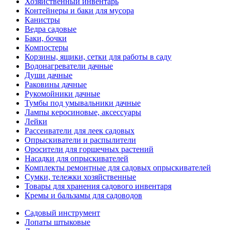
Хозяйственный инвентарь
Контейнеры и баки для мусора
Канистры
Ведра садовые
Баки, бочки
Компостеры
Корзины, ящики, сетки для работы в саду
Водонагреватели дачные
Души дачные
Раковины дачные
Рукомойники дачные
Тумбы под умывальники дачные
Лампы керосиновые, аксессуары
Лейки
Рассеиватели для леек садовых
Опрыскиватели и распылители
Оросители для горшечных растений
Насадки для опрыскивателей
Комплекты ремонтные для садовых опрыскивателей
Сумки, тележки хозяйственные
Товары для хранения садового инвентаря
Кремы и бальзамы для садоводов
Садовый инструмент
Лопаты штыковые