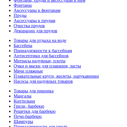
Фонтаны, пруды и аксессуары к ним
Фонтаны
Аксессуары к фонтанам
Пруды
Аксессуары к прудам
Очистка прудов
Декорации для прудов
Товары для отдыха на воде
Бассейны
Принадлежности к бассейнам
Антисептики для бассейнов
Матраcы надувные, плоты
Очки и маски для плавания, ласты
Мячи пляжные
Плавательные круги, жилеты, нарукавники
Насосы для надувных товаров
Товары для пикника
Мангалы
Коптильни
Грили, барбекю
Решетки для барбекю
Печи-барбекю
Шампуры
Принадлежности для гриля