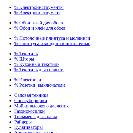
% Электроинструменты
% Электроинструмент
% Обои, клей для обоев
% Обои и клей для обоев
% Потолочные плинтуса и молдинги
% Плинтуса и молдинги потолочные
% Текстиль
% Шторы
% Кухонный текстиль
% Текстиль для спальни
% Электрика
% Розетки, выключатели
Садовая техника
Снегоуборщики
Мойки высокого давления
Газонокосилки
Триммеры для травы
Райдеры
Культиваторы
Аэраторы для газона