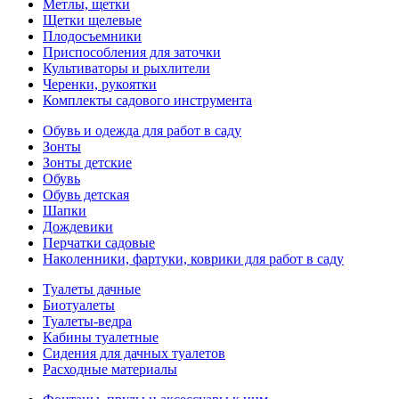
Метлы, щетки
Щетки щелевые
Плодосъемники
Приспособления для заточки
Культиваторы и рыхлители
Черенки, рукоятки
Комплекты садового инструмента
Обувь и одежда для работ в саду
Зонты
Зонты детские
Обувь
Обувь детская
Шапки
Дождевики
Перчатки садовые
Наколенники, фартуки, коврики для работ в саду
Туалеты дачные
Биотуалеты
Туалеты-ведра
Кабины туалетные
Сидения для дачных туалетов
Расходные материалы