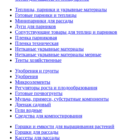
Теплицы, парники и укрывные материалы
Готовые парники и теплицы
Минипарники для рассады
Дуги для парников
Сопутствующие товары для теплиц и парников
Пленка парниковая
Пленка техническая
Нетканые укрывные материалы
Нетканые укрывные материалы мерные
Тенты хозяйственные
Удобрения и грунты
Удобрения
Микроэлементы
Регуляторы роста и плодообразования
Готовые почвогрунты
Мульча, примеси, субстратные компоненты
Дренаж садовый
Гели водные
Средства для компостирования
Горшки и емкости для выращивания растений
Горшки для рассады
Кассеты для рассады