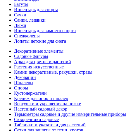
Батуты
Инвентарь для спорта
Сачки
Санки, ледянки
Лыжи
Инвентарь для зимнего спорта
Снежколепы
Лопаты детские для снега
Декоративные элементы
Садовые фигуры
Арки для цветов и растений
Растения искусственные
Камни декоративные, ракушки, стразы
Декорации
Шпалеры
Опоры
Кустодержатели
Крепеж для опор и шпалер
Вертушки и украшения на ножке
Настенный садовый декор
Термометры садовые и другие измерительные приборы
Скворечники садовые
Таблички и указатели для растений
Сетки для защиты от птиц, кротов