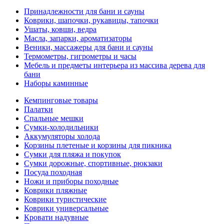
Принадлежности для бани и сауны
Коврики, шапочки, рукавицы, тапочки
Ушаты, ковши, ведра
Масла, запарки, ароматизаторы
Веники, массажеры для бани и сауны
Термометры, гигрометры и часы
Мебель и предметы интерьера из массива дерева для
бани
Наборы каминные
Кемпинговые товары
Палатки
Спальные мешки
Сумки-холодильники
Аккумуляторы холода
Корзины плетеные и корзины для пикника
Сумки для пляжа и покупок
Сумки дорожные, спортивные, рюкзаки
Посуда походная
Ножи и приборы походные
Коврики пляжные
Коврики туристические
Коврики универсальные
Кровати надувные