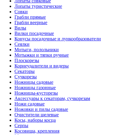
Лопаты совковые
Лопаты туристические
Совки
Грабли прямые
Грабли веерные
Вилы
Вилки посадочные
Конусы посадочные и лункообразователи
Сеялки
Мотыги, полольники
Мотыжки и тяпки ручные
Плоскорезы
Корнеудалители и видеры
Секаторы
Сучкорезы
Ножницы садовые
Ножницы газонные
Ножницы-кусторезы
Аксессуары к секаторам, сучкорезам
Ножи садовые
Ножовки и пилы садовые
Очистители щелевые
Косы, наборы косца
Серпы
Косовища, крепления