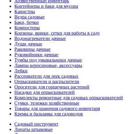
Хозяйственный инвентарь
Контейнеры и баки для мусора
Канистры
Ведра садовые
Баки, бочки
Компостеры
Корзины, ящики, сетки для работы в саду
Водонагреватели дачные
Души дачные
Раковины дачные
Рукомойники дачные
Тумбы под умывальники дачные
Лампы керосиновые, аксессуары
Лейки
Рассеиватели для леек садовых
Опрыскиватели и распылители
Оросители для горшечных растений
Насадки для опрыскивателей
Комплекты ремонтные для садовых опрыскивателей
Сумки, тележки хозяйственные
Товары для хранения садового инвентаря
Кремы и бальзамы для садоводов
Садовый инструмент
Лопаты штыковые