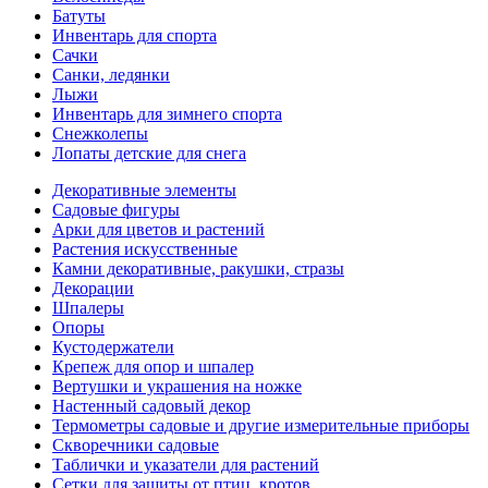
Батуты
Инвентарь для спорта
Сачки
Санки, ледянки
Лыжи
Инвентарь для зимнего спорта
Снежколепы
Лопаты детские для снега
Декоративные элементы
Садовые фигуры
Арки для цветов и растений
Растения искусственные
Камни декоративные, ракушки, стразы
Декорации
Шпалеры
Опоры
Кустодержатели
Крепеж для опор и шпалер
Вертушки и украшения на ножке
Настенный садовый декор
Термометры садовые и другие измерительные приборы
Скворечники садовые
Таблички и указатели для растений
Сетки для защиты от птиц, кротов