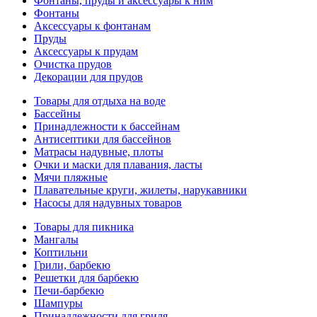
Фонтаны, пруды и аксессуары к ним
Фонтаны
Аксессуары к фонтанам
Пруды
Аксессуары к прудам
Очистка прудов
Декорации для прудов
Товары для отдыха на воде
Бассейны
Принадлежности к бассейнам
Антисептики для бассейнов
Матраcы надувные, плоты
Очки и маски для плавания, ласты
Мячи пляжные
Плавательные круги, жилеты, нарукавники
Насосы для надувных товаров
Товары для пикника
Мангалы
Коптильни
Грили, барбекю
Решетки для барбекю
Печи-барбекю
Шампуры
Принадлежности для гриля