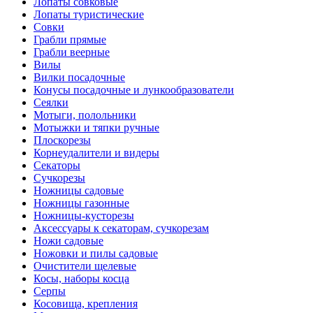
Лопаты совковые
Лопаты туристические
Совки
Грабли прямые
Грабли веерные
Вилы
Вилки посадочные
Конусы посадочные и лункообразователи
Сеялки
Мотыги, полольники
Мотыжки и тяпки ручные
Плоскорезы
Корнеудалители и видеры
Секаторы
Сучкорезы
Ножницы садовые
Ножницы газонные
Ножницы-кусторезы
Аксессуары к секаторам, сучкорезам
Ножи садовые
Ножовки и пилы садовые
Очистители щелевые
Косы, наборы косца
Серпы
Косовища, крепления