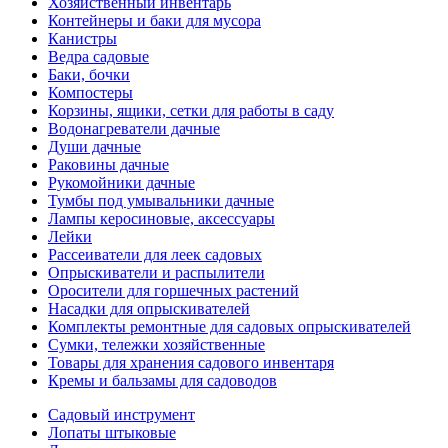
Хозяйственный инвентарь
Контейнеры и баки для мусора
Канистры
Ведра садовые
Баки, бочки
Компостеры
Корзины, ящики, сетки для работы в саду
Водонагреватели дачные
Души дачные
Раковины дачные
Рукомойники дачные
Тумбы под умывальники дачные
Лампы керосиновые, аксессуары
Лейки
Рассеиватели для леек садовых
Опрыскиватели и распылители
Оросители для горшечных растений
Насадки для опрыскивателей
Комплекты ремонтные для садовых опрыскивателей
Сумки, тележки хозяйственные
Товары для хранения садового инвентаря
Кремы и бальзамы для садоводов
Садовый инструмент
Лопаты штыковые