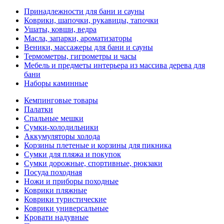
Принадлежности для бани и сауны
Коврики, шапочки, рукавицы, тапочки
Ушаты, ковши, ведра
Масла, запарки, ароматизаторы
Веники, массажеры для бани и сауны
Термометры, гигрометры и часы
Мебель и предметы интерьера из массива дерева для
бани
Наборы каминные
Кемпинговые товары
Палатки
Спальные мешки
Сумки-холодильники
Аккумуляторы холода
Корзины плетеные и корзины для пикника
Сумки для пляжа и покупок
Сумки дорожные, спортивные, рюкзаки
Посуда походная
Ножи и приборы походные
Коврики пляжные
Коврики туристические
Коврики универсальные
Кровати надувные