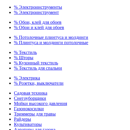
% Электроинструменты
% Электроинструмент
% Обои, клей для обоев
% Обои и клей для обоев
% Потолочные плинтуса и молдинги
% Плинтуса и молдинги потолочные
% Текстиль
% Шторы
% Кухонный текстиль
% Текстиль для спальни
% Электрика
% Розетки, выключатели
Садовая техника
Снегоуборщики
Мойки высокого давления
Газонокосилки
Триммеры для травы
Райдеры
Культиваторы
Аэраторы для газона