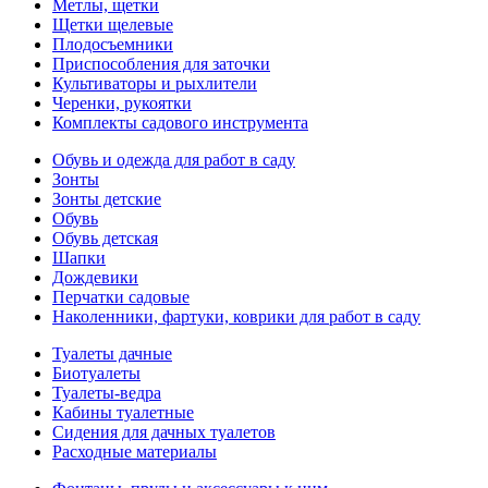
Метлы, щетки
Щетки щелевые
Плодосъемники
Приспособления для заточки
Культиваторы и рыхлители
Черенки, рукоятки
Комплекты садового инструмента
Обувь и одежда для работ в саду
Зонты
Зонты детские
Обувь
Обувь детская
Шапки
Дождевики
Перчатки садовые
Наколенники, фартуки, коврики для работ в саду
Туалеты дачные
Биотуалеты
Туалеты-ведра
Кабины туалетные
Сидения для дачных туалетов
Расходные материалы