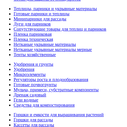
Теплицы, парники и укрывные материалы
Готовые парники и теплицы
Минипарники для рассады
Дуги для парников
Сопутствующие товары для теплиц и парников
Пленка парниковая
Пленка техническая
Нетканые укрывные материалы
Нетканые укрывные материалы мерные
Тенты хозяйственные
Удобрения и грунты
Удобрения
Микроэлементы
Регуляторы роста и плодообразования
Готовые почвогрунты
Мульча, примеси, субстратные компоненты
Дренаж садовый
Гели водные
Средства для компостирования
Горшки и емкости для выращивания растений
Горшки для рассады
Кассеты для рассады