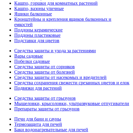
Кашпо, горшки для комнатных растений
Кашпо, вазоны уличные
Ящики балконные
Кронштейны и крепления ящиков балконных и
емкостей
Поддоны керамические
Поддоны пластиковые
Подставки для цветов
Средства защиты и ухода за растениями
Вары садовые
Побелки садовые
Средства защиты от сорняков
Средства защиты от болезней
Средства защиты от насекомых и вредителей
Средства сохранения свежести срезанных цветов и елок
Подвязки для растений
Средства защиты от грызунов
Мышеловки, крысоловки, ультразвуковые отпугиватели
Препараты защиты от грызунов
Печи для бани и сауны
Термозащита для печей
Баки водонагревательные для печей