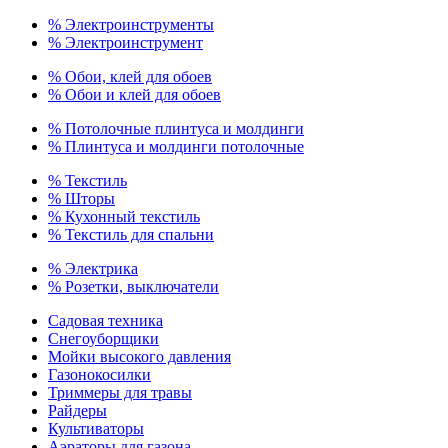
% Электроинструменты
% Электроинструмент
% Обои, клей для обоев
% Обои и клей для обоев
% Потолочные плинтуса и молдинги
% Плинтуса и молдинги потолочные
% Текстиль
% Шторы
% Кухонный текстиль
% Текстиль для спальни
% Электрика
% Розетки, выключатели
Садовая техника
Снегоуборщики
Мойки высокого давления
Газонокосилки
Триммеры для травы
Райдеры
Культиваторы
Аэраторы для газона