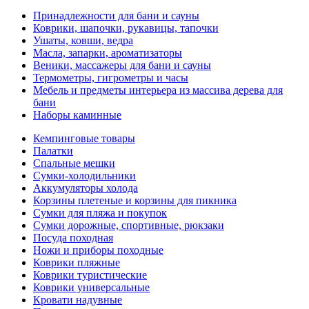
Принадлежности для бани и сауны
Коврики, шапочки, рукавицы, тапочки
Ушаты, ковши, ведра
Масла, запарки, ароматизаторы
Веники, массажеры для бани и сауны
Термометры, гигрометры и часы
Мебель и предметы интерьера из массива дерева для
бани
Наборы каминные
Кемпинговые товары
Палатки
Спальные мешки
Сумки-холодильники
Аккумуляторы холода
Корзины плетеные и корзины для пикника
Сумки для пляжа и покупок
Сумки дорожные, спортивные, рюкзаки
Посуда походная
Ножи и приборы походные
Коврики пляжные
Коврики туристические
Коврики универсальные
Кровати надувные