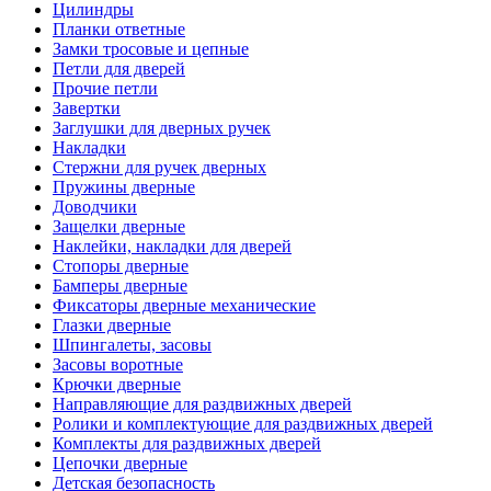
Цилиндры
Планки ответные
Замки тросовые и цепные
Петли для дверей
Прочие петли
Завертки
Заглушки для дверных ручек
Накладки
Стержни для ручек дверных
Пружины дверные
Доводчики
Защелки дверные
Наклейки, накладки для дверей
Стопоры дверные
Бамперы дверные
Фиксаторы дверные механические
Глазки дверные
Шпингалеты, засовы
Засовы воротные
Крючки дверные
Направляющие для раздвижных дверей
Ролики и комплектующие для раздвижных дверей
Комплекты для раздвижных дверей
Цепочки дверные
Детская безопасность