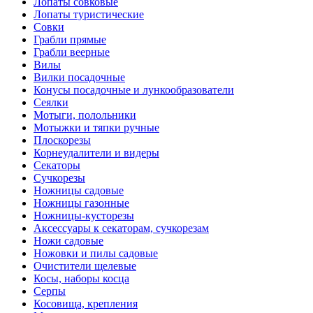
Лопаты совковые
Лопаты туристические
Совки
Грабли прямые
Грабли веерные
Вилы
Вилки посадочные
Конусы посадочные и лункообразователи
Сеялки
Мотыги, полольники
Мотыжки и тяпки ручные
Плоскорезы
Корнеудалители и видеры
Секаторы
Сучкорезы
Ножницы садовые
Ножницы газонные
Ножницы-кусторезы
Аксессуары к секаторам, сучкорезам
Ножи садовые
Ножовки и пилы садовые
Очистители щелевые
Косы, наборы косца
Серпы
Косовища, крепления