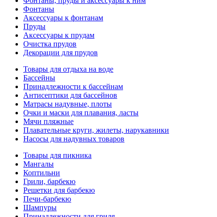
Фонтаны, пруды и аксессуары к ним
Фонтаны
Аксессуары к фонтанам
Пруды
Аксессуары к прудам
Очистка прудов
Декорации для прудов
Товары для отдыха на воде
Бассейны
Принадлежности к бассейнам
Антисептики для бассейнов
Матраcы надувные, плоты
Очки и маски для плавания, ласты
Мячи пляжные
Плавательные круги, жилеты, нарукавники
Насосы для надувных товаров
Товары для пикника
Мангалы
Коптильни
Грили, барбекю
Решетки для барбекю
Печи-барбекю
Шампуры
Принадлежности для гриля