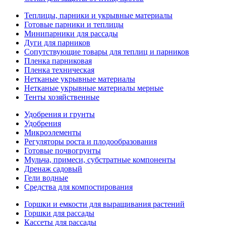
Теплицы, парники и укрывные материалы
Готовые парники и теплицы
Минипарники для рассады
Дуги для парников
Сопутствующие товары для теплиц и парников
Пленка парниковая
Пленка техническая
Нетканые укрывные материалы
Нетканые укрывные материалы мерные
Тенты хозяйственные
Удобрения и грунты
Удобрения
Микроэлементы
Регуляторы роста и плодообразования
Готовые почвогрунты
Мульча, примеси, субстратные компоненты
Дренаж садовый
Гели водные
Средства для компостирования
Горшки и емкости для выращивания растений
Горшки для рассады
Кассеты для рассады