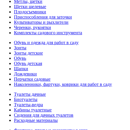
Метлы, щетки
Щетки щелевые
Плодосъемники
Приспособления для заточки
Культиваторы и рыхлители
Черенки, рукоятки
Комплекты садового инструмента
Обувь и одежда для работ в саду
Зонты
Зонты детские
Обувь
Обувь детская
Шапки
Дождевики
Перчатки садовые
Наколенники, фартуки, коврики для работ в саду
Туалеты дачные
Биотуалеты
Туалеты-ведра
Кабины туалетные
Сидения для дачных туалетов
Расходные материалы