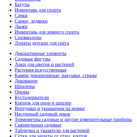
Батуты
Инвентарь для спорта
Сачки
Санки, ледянки
Лыжи
Инвентарь для зимнего спорта
Снежколепы
Лопаты детские для снега
Декоративные элементы
Садовые фигуры
Арки для цветов и растений
Растения искусственные
Камни декоративные, ракушки, стразы
Декорации
Шпалеры
Опоры
Кустодержатели
Крепеж для опор и шпалер
Вертушки и украшения на ножке
Настенный садовый декор
Термометры садовые и другие измерительные приборы
Скворечники садовые
Таблички и указатели для растений
Сетки для защиты от птиц, кротов