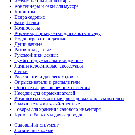
Хозяйственный инвентарь
Контейнеры и баки для мусора
Канистры
Ведра садовые
Баки, бочки
Компостеры
Корзины, ящики, сетки для работы в саду
Водонагреватели дачные
Души дачные
Раковины дачные
Рукомойники дачные
Тумбы под умывальники дачные
Лампы керосиновые, аксессуары
Лейки
Рассеиватели для леек садовых
Опрыскиватели и распылители
Оросители для горшечных растений
Насадки для опрыскивателей
Комплекты ремонтные для садовых опрыскивателей
Сумки, тележки хозяйственные
Товары для хранения садового инвентаря
Кремы и бальзамы для садоводов
Садовый инструмент
Лопаты штыковые