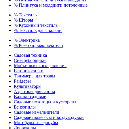
% Плинтуса и молдинги потолочные
% Текстиль
% Шторы
% Кухонный текстиль
% Текстиль для спальни
% Электрика
% Розетки, выключатели
Садовая техника
Снегоуборщики
Мойки высокого давления
Газонокосилки
Триммеры для травы
Райдеры
Культиваторы
Аэраторы для газона
Валики садовые
Садовые ножницы и кусторезы
Бензопилы
Садовые измельчители
Садовые пылесосы и воздуходувки
Мотобуры и ледорубы
Дровоколы