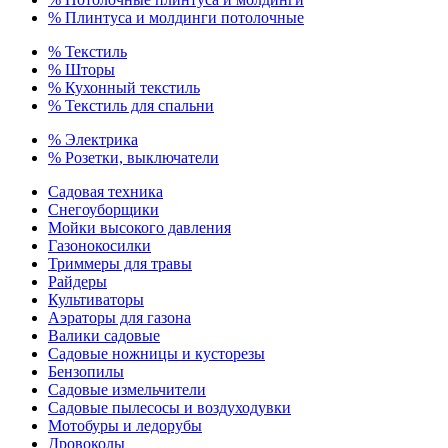
% Плинтуса и молдинги потолочные
% Текстиль
% Шторы
% Кухонный текстиль
% Текстиль для спальни
% Электрика
% Розетки, выключатели
Садовая техника
Снегоуборщики
Мойки высокого давления
Газонокосилки
Триммеры для травы
Райдеры
Культиваторы
Аэраторы для газона
Валики садовые
Садовые ножницы и кусторезы
Бензопилы
Садовые измельчители
Садовые пылесосы и воздуходувки
Мотобуры и ледорубы
Дровоколы