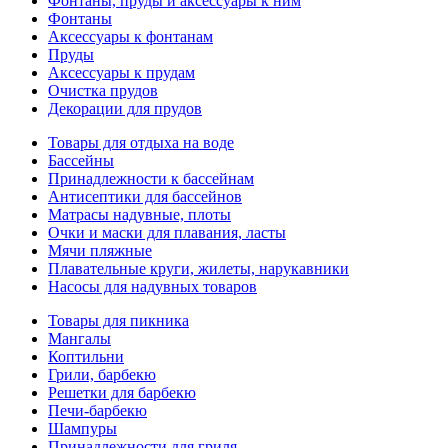
Фонтаны, пруды и аксессуары к ним
Фонтаны
Аксессуары к фонтанам
Пруды
Аксессуары к прудам
Очистка прудов
Декорации для прудов
Товары для отдыха на воде
Бассейны
Принадлежности к бассейнам
Антисептики для бассейнов
Матраcы надувные, плоты
Очки и маски для плавания, ласты
Мячи пляжные
Плавательные круги, жилеты, нарукавники
Насосы для надувных товаров
Товары для пикника
Мангалы
Коптильни
Грили, барбекю
Решетки для барбекю
Печи-барбекю
Шампуры
Принадлежности для гриля