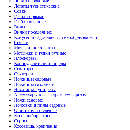
Лопаты совковые
Лопаты туристические
Совки
Грабли прямые
Грабли веерные
Вилы
Вилки посадочные
Конусы посадочные и лункообразователи
Сеялки
Мотыги, полольники
Мотыжки и тяпки ручные
Плоскорезы
Корнеудалители и видеры
Секаторы
Сучкорезы
Ножницы садовые
Ножницы газонные
Ножницы-кусторезы
Аксессуары к секаторам, сучкорезам
Ножи садовые
Ножовки и пилы садовые
Очистители щелевые
Косы, наборы косца
Серпы
Косовища, крепления