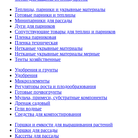
Теплицы, парники и укрывные материалы
Готовые парники и теплицы
Минипарники для рассады
Дуги для парников
Сопутствующие товары для теплиц и парников
Пленка парниковая
Пленка техническая
Нетканые укрывные материалы
Нетканые укрывные материалы мерные
Тенты хозяйственные
Удобрения и грунты
Удобрения
Микроэлементы
Регуляторы роста и плодообразования
Готовые почвогрунты
Мульча, примеси, субстратные компоненты
Дренаж садовый
Гели водные
Средства для компостирования
Горшки и емкости для выращивания растений
Горшки для рассады
Кассеты для рассады