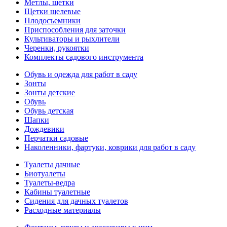
Метлы, щетки
Щетки щелевые
Плодосъемники
Приспособления для заточки
Культиваторы и рыхлители
Черенки, рукоятки
Комплекты садового инструмента
Обувь и одежда для работ в саду
Зонты
Зонты детские
Обувь
Обувь детская
Шапки
Дождевики
Перчатки садовые
Наколенники, фартуки, коврики для работ в саду
Туалеты дачные
Биотуалеты
Туалеты-ведра
Кабины туалетные
Сидения для дачных туалетов
Расходные материалы