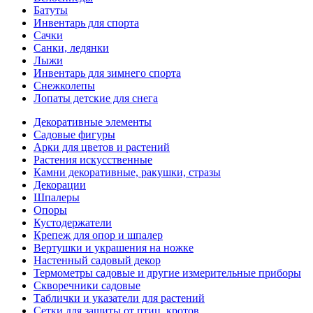
Батуты
Инвентарь для спорта
Сачки
Санки, ледянки
Лыжи
Инвентарь для зимнего спорта
Снежколепы
Лопаты детские для снега
Декоративные элементы
Садовые фигуры
Арки для цветов и растений
Растения искусственные
Камни декоративные, ракушки, стразы
Декорации
Шпалеры
Опоры
Кустодержатели
Крепеж для опор и шпалер
Вертушки и украшения на ножке
Настенный садовый декор
Термометры садовые и другие измерительные приборы
Скворечники садовые
Таблички и указатели для растений
Сетки для защиты от птиц, кротов