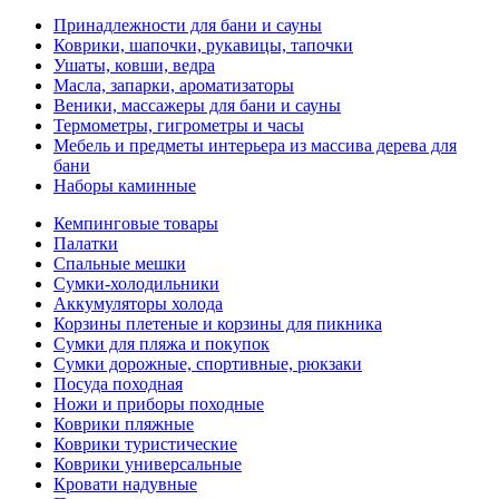
Принадлежности для бани и сауны
Коврики, шапочки, рукавицы, тапочки
Ушаты, ковши, ведра
Масла, запарки, ароматизаторы
Веники, массажеры для бани и сауны
Термометры, гигрометры и часы
Мебель и предметы интерьера из массива дерева для
бани
Наборы каминные
Кемпинговые товары
Палатки
Спальные мешки
Сумки-холодильники
Аккумуляторы холода
Корзины плетеные и корзины для пикника
Сумки для пляжа и покупок
Сумки дорожные, спортивные, рюкзаки
Посуда походная
Ножи и приборы походные
Коврики пляжные
Коврики туристические
Коврики универсальные
Кровати надувные