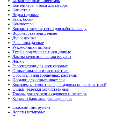
Хозяйственный инвентарь
Контейнеры и баки для мусора
Канистры
Ведра садовые
Баки, бочки
Компостеры
Корзины, ящики, сетки для работы в саду
Водонагреватели дачные
Души дачные
Раковины дачные
Рукомойники дачные
Тумбы под умывальники дачные
Лампы керосиновые, аксессуары
Лейки
Рассеиватели для леек садовых
Опрыскиватели и распылители
Оросители для горшечных растений
Насадки для опрыскивателей
Комплекты ремонтные для садовых опрыскивателей
Сумки, тележки хозяйственные
Товары для хранения садового инвентаря
Кремы и бальзамы для садоводов
Садовый инструмент
Лопаты штыковые