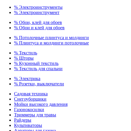
% Электроинструменты
% Электроинструмент
% Обои, клей для обоев
% Обои и клей для обоев
% Потолочные плинтуса и молдинги
% Плинтуса и молдинги потолочные
% Текстиль
% Шторы
% Кухонный текстиль
% Текстиль для спальни
% Электрика
% Розетки, выключатели
Садовая техника
Снегоуборщики
Мойки высокого давления
Газонокосилки
Триммеры для травы
Райдеры
Культиваторы
Аэраторы для газона