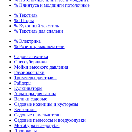
% Плинтуса и молдинги потолочные
% Текстиль
% Шторы
% Кухонный текстиль
% Текстиль для спальни
% Электрика
% Розетки, выключатели
Садовая техника
Снегоуборщики
Мойки высокого давления
Газонокосилки
Триммеры для травы
Райдеры
Культиваторы
Аэраторы для газона
Валики садовые
Садовые ножницы и кусторезы
Бензопилы
Садовые измельчители
Садовые пылесосы и воздуходувки
Мотобуры и ледорубы
Дровоколы